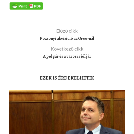
Előző cikk
Pozsonyi akvizíció az Orco-nál
Következő cikk
A polgár és a város is jól jár
EZEK IS ÉRDEKELHETIK