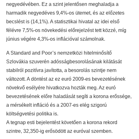
negyedévében. Ez a szint jelentősen meghaladja a
harmadik negyedéves 9,4%-os ütemet, és az előzetes
becslést is (14,1%). A statisztikai hivatal az idei első
félévre 7,5%-os növekedési előrejelzést tett közzé, míg
június végére 4,3%-os inflációval számolnak.
A Standard and Poor’s nemzetközi hitelminősítő
Szlovákia szuverén adósságbesorolásának kilátását
stabilról pozitívra javította, a besorolás szintje nem
változott. A döntést az ez euró 2009-es bevezetésének
növekvő esélyére hivatkozva hozták meg. Az euró
bevezetésének előre haladását segíti a korona erőssége,
a mérsékelt infláció és a 2007-es elég szigorú
költségvetési politika is.
A tegnap esti bejelentést követően a korona rekord
szintre, 32,350-ig erősödött az euróval szemben.