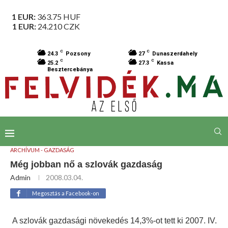
1 EUR:
363.75
HUF
1 EUR:
24.210
CZK
C
C
24.3
Pozsony
27
Dunaszerdahely
C
C
25.2
27.3
Kassa
Besztercebánya
ARCHÍVUM - GAZDASÁG
Még jobban nő a szlovák gazdaság
Admin
2008.03.04.
Megosztás a Facebook-on
A szlovák gazdasági növekedés 14,3%-ot tett ki 2007. IV.