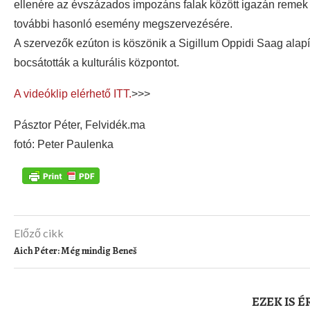
ellenére az évszázados impozáns falak között igazán remek ha
további hasonló esemény megszervezésére.
A szervezők ezúton is köszönik a Sigillum Oppidi Saag ala
bocsátották a kulturális központot.
A videóklip elérhető ITT.
>>>
Pásztor Péter, Felvidék.ma
fotó: Peter Paulenka
Előző cikk
Aich Péter: Még mindig Beneš
EZEK IS 