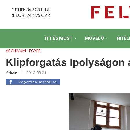
1 EUR:
362.08
HUF
1 EUR:
24.195
CZK
ITT ÉS MOST
MŰVELŐ
HITÉL
ARCHÍVUM - EGYÉB
Klipforgatás Ipolyságon 
Admin
2013.03.21.
Megosztás a Facebook-on