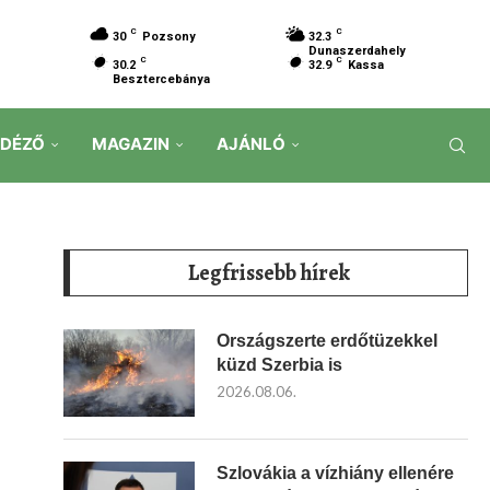
C
C
30
Pozsony
32.3
Dunaszerdahely
C
C
30.2
32.9
Kassa
Besztercebánya
IDÉZŐ
MAGAZIN
AJÁNLÓ
Legfrissebb hírek
Országszerte erdőtüzekkel
küzd Szerbia is
2026.08.06.
Szlovákia a vízhiány ellenére