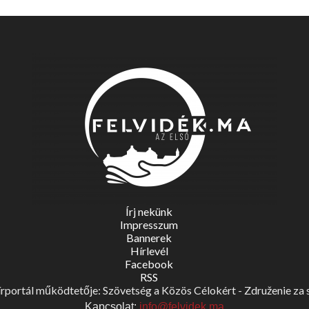
Írj nekünk
Impresszum
Bannerek
Hírlevél
Facebook
RSS
portál működtetője: Szövetség a Közös Célokért - Združenie za spo
Kapcsolat:
info@felvidek.ma