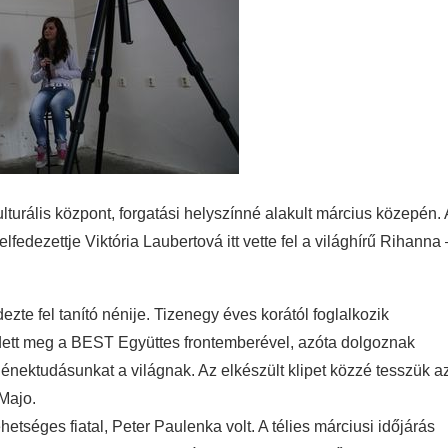
turális központ, forgatási helyszínné alakult március közepén. 
edezettje Viktória Laubertová itt vette fel a világhírű Rihanna 
zte fel tanító nénije. Tizenegy éves korától foglalkozik
dett meg a BEST Együttes frontemberével, azóta dolgoznak
 énektudásunkat a világnak. Az elkészült klipet közzé tesszük a
Majo.
hetséges fiatal, Peter Paulenka volt. A télies márciusi időjárás