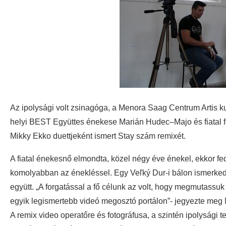
Az ipolysági volt zsinagóga, a Menora Saag Centrum Artis kul
helyi BEST Együttes énekese Marián Hudec–Majo és fiatal felf
Mikky Ekko duettjeként ismert Stay szám remixét.
A fiatal énekesnő elmondta, közel négy éve énekel, ekkor fede
komolyabban az énekléssel. Egy Veľký Dur-i bálon ismerke
együtt. „A forgatással a fő célunk az volt, hogy megmutassuk
egyik legismertebb videó megosztó portálon”- jegyezte meg 
A remix video operatőre és fotográfusa, a szintén ipolysági te