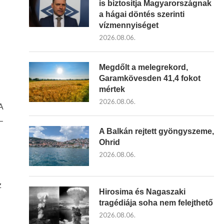
is biztosítja Magyarországnak
a hágai döntés szerinti
vízmennyiséget
2026.08.06.
Megdőlt a melegrekord,
Garamkövesden 41,4 fokot
mértek
2026.08.06.
A
–
A Balkán rejtett gyöngyszeme,
Ohrid
2026.08.06.
z
Hirosima és Nagaszaki
tragédiája soha nem felejthető
2026.08.06.