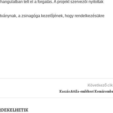
ngulatban telt el a forgatás. A projekt szervezői nyitottak
pítványnak, a zsinagóga kezelőjének, hogy rendelkezésükre
Következő ci
Kaszás Attila-emlékest Komáromb
ÉRDEKELHETIK