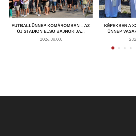
FUTBALLÜNNEP KOMÁROMBAN – AZ
KÉPEKBEN A X
ÚJ STADION ELSŐ BAJNOKIJA...
ÜNNEP VASÁ
2026.08.03.
202