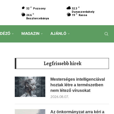
C
C
32
Pozsony
32.3
Dunaszerdahely
C
C
24.6
19
Kassa
Besztercebánya
IDÉZŐ
MAGAZIN
AJÁNLÓ
Legfrissebb hírek
Mesterséges intelligenciával
hoztak létre a természetben
nem létező vírusokat
2026.08.07.
Az önkormányzat arra kéri a