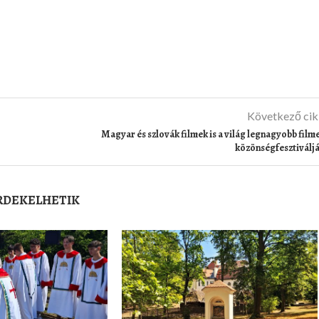
Következő ci
Magyar és szlovák filmek is a világ legnagyobb film
közönségfesztiválj
ÉRDEKELHETIK