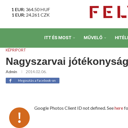
1 EUR:
364.50
HUF
1 EUR:
24.261
CZK
ITT ÉS MOST
MŰVELŐ
HITÉL
KÉPRIPORT
Nagyszarvai jótékonysá
Admin
2014.02.06.
Megosztás a Facebook-on
Google Photos Client ID not defined. See
here
fo