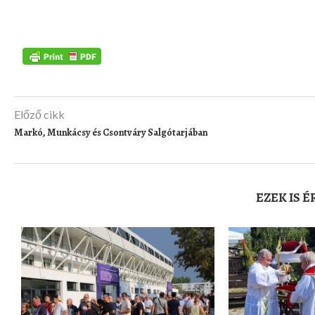
Előző cikk
Markó, Munkácsy és Csontváry Salgótarjában
EZEK IS 