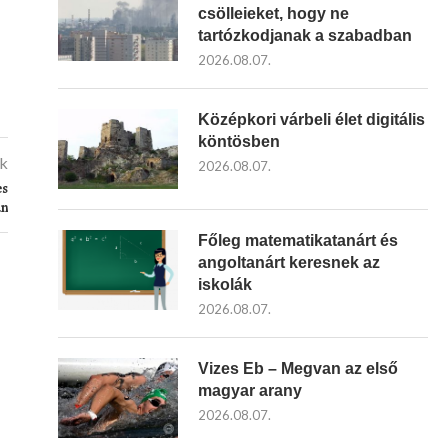
csölleieket, hogy ne
tartózkodjanak a szabadban
2026.08.07.
Középkori várbeli élet digitális
köntösben
kk
2026.08.07.
es
án
Főleg matematikatanárt és
angoltanárt keresnek az
iskolák
2026.08.07.
Vizes Eb – Megvan az első
magyar arany
2026.08.07.