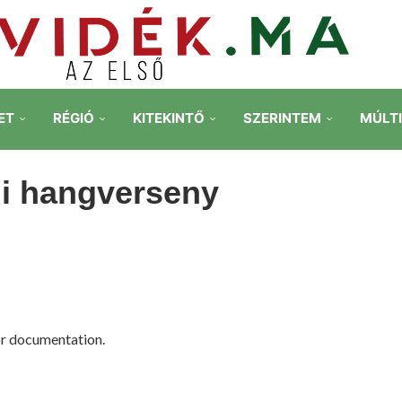
ET
RÉGIÓ
KITEKINTŐ
SZERINTEM
MÚLT
gi hangverseny
r documentation.