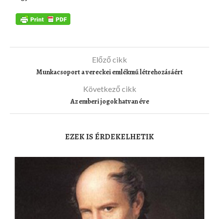
Előző cikk
Munkacsoport a vereckei emlékmű létrehozásáért
Következő cikk
Az emberi jogok hatvan éve
EZEK IS ÉRDEKELHETIK