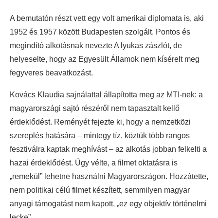
A bemutatón részt vett egy volt amerikai diplomata is, aki
1952 és 1957 között Budapesten szolgált. Pontos és
megindító alkotásnak nevezte A lyukas zászlót, de
helyeselte, hogy az Egyesült Államok nem kísérelt meg
fegyveres beavatkozást.
Kovács Klaudia sajnálattal állapította meg az MTI-nek: a
magyarországi sajtó részéről nem tapasztalt kellő
érdeklődést. Reményét fejezte ki, hogy a nemzetközi
szereplés hatására – mintegy tíz, köztük több rangos
fesztiválra kaptak meghívást – az alkotás jobban felkelti a
hazai érdeklődést. Úgy vélte, a filmet oktatásra is
„remekül” lehetne használni Magyarországon. Hozzátette,
nem politikai célú filmet készített, semmilyen magyar
anyagi támogatást nem kapott, „ez egy objektív történelmi
lecke”.