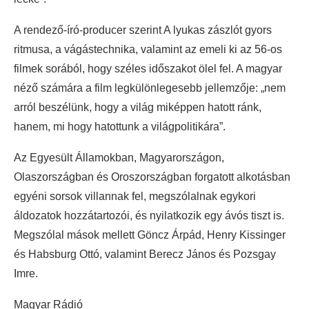
A rendező-író-producer szerint A lyukas zászlót gyors
ritmusa, a vágástechnika, valamint az emeli ki az 56-os
filmek sorából, hogy széles időszakot ölel fel. A magyar
néző számára a film legkülönlegesebb jellemzője: „nem
arról beszélünk, hogy a világ miképpen hatott ránk,
hanem, mi hogy hatottunk a világpolitikára”.
Az Egyesült Államokban, Magyarországon,
Olaszországban és Oroszországban forgatott alkotásban
egyéni sorsok villannak fel, megszólalnak egykori
áldozatok hozzátartozói, és nyilatkozik egy ávós tiszt is.
Megszólal mások mellett Göncz Árpád, Henry Kissinger
és Habsburg Ottó, valamint Berecz János és Pozsgay
Imre.
Magyar Rádió