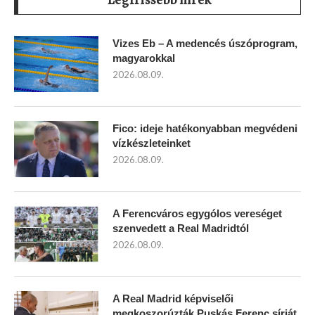
Vizes Eb – A medencés úszóprogram,
magyarokkal
2026.08.09.
Fico: ideje hatékonyabban megvédeni
vízkészleteinket
2026.08.09.
A Ferencváros egygólos vereséget
szenvedett a Real Madridtól
2026.08.09.
A Real Madrid képviselői
megkoszorúzták Puskás Ferenc sírját