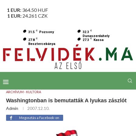
1 EUR:
364.50
HUF
1 EUR:
24.261
CZK
C
C
31.5
Pozsony
32.3
Dunaszerdahely
C
C
27.8
27.3
Kassa
Besztercebánya
ARCHÍVUM - KULTÚRA
Washingtonban is bemutatták A lyukas zászlót
Admin
2007.12.10.
Megosztás a Facebook-on