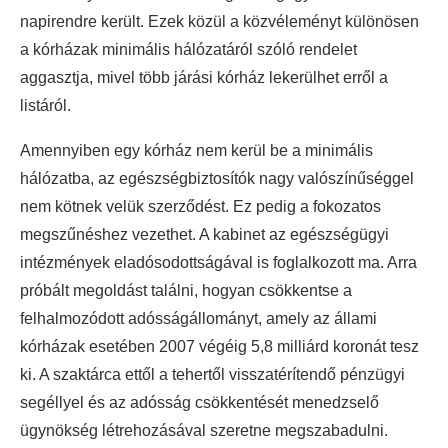
napirendre került. Ezek közül a közvéleményt különösen
a kórházak minimális hálózatáról szóló rendelet
aggasztja, mivel több járási kórház lekerülhet erről a
listáról.
Amennyiben egy kórház nem kerül be a minimális
hálózatba, az egészségbiztosítók nagy valószínűséggel
nem kötnek velük szerződést. Ez pedig a fokozatos
megszűnéshez vezethet. A kabinet az egészségügyi
intézmények eladósodottságával is foglalkozott ma. Arra
próbált megoldást találni, hogyan csökkentse a
felhalmozódott adósságállományt, amely az állami
kórházak esetében 2007 végéig 5,8 milliárd koronát tesz
ki. A szaktárca ettől a tehertől visszatérítendő pénzügyi
segéllyel és az adósság csökkentését menedzselő
ügynökség létrehozásával szeretne megszabadulni.