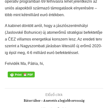
operatív programban 69 felhívásra lehet jelentkezni az
uniós alapokból származó támogatások elnyerésére –
több mint kétmilliárd euró értékben.
A kabinet döntött arról, hogy a jászlószentmihályi
(Jaslovské Bohunice) új atomerőmű stratégiai befektetője
a ČEZ villamos energetikai konszern lesz. Az eredeti terv
szerint a Nagyszombati járásban létesülő új erőmű 2020-
ig épül meg, 4-6 milliárd euró befektetéssel.
Felvidék Ma, Pátria, hi,
Előző cikk
Bátor tábor – A nevetés a legjobb orvosság