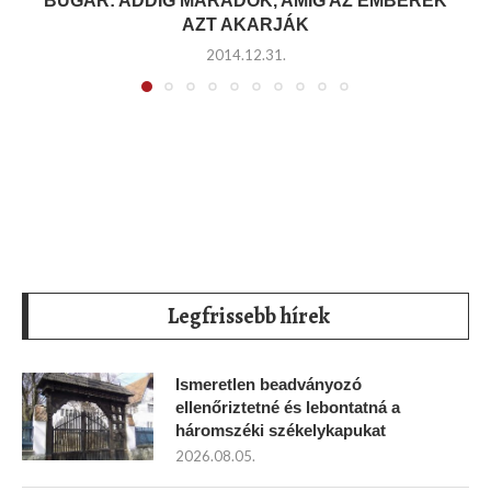
BUGÁR: ADDIG MARADOK, AMÍG AZ EMBEREK
AZT AKARJÁK
2014.12.31.
Legfrissebb hírek
Ismeretlen beadványozó
ellenőriztetné és lebontatná a
háromszéki székelykapukat
2026.08.05.