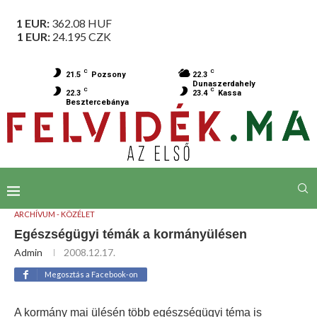
1 EUR:
362.08
HUF
1 EUR:
24.195
CZK
C
C
21.5
Pozsony
22.3
Dunaszerdahely
C
C
22.3
23.4
Kassa
Besztercebánya
ARCHÍVUM - KÖZÉLET
Egészségügyi témák a kormányülésen
Admin
2008.12.17.
Megosztás a Facebook-on
A kormány mai ülésén több egészségügyi téma is