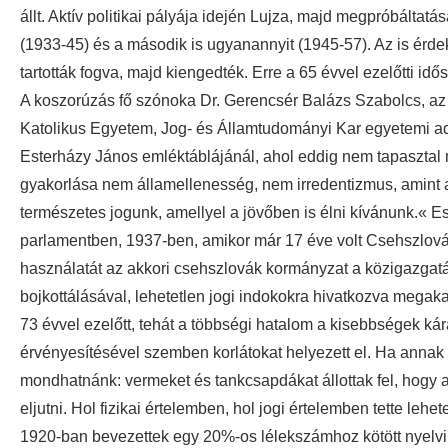
állt. Aktív politikai pályája idején Lujza, majd megpróbáltatá
(1933-45) és a második is ugyanannyit (1945-57). Az is érd
tartották fogva, majd kiengedték. Erre a 65 évvel ezelőtti i
A koszorúzás fő szónoka Dr. Gerencsér Balázs Szabolcs, az
Katolikus Egyetem, Jog- és Államtudományi Kar egyetemi ad
Esterházy János emléktáblájánál, ahol eddig nem tapasztal
gyakorlása nem államellenesség, nem irredentizmus, amint a
természetes jogunk, amellyel a jövőben is élni kívánunk.« 
parlamentben, 1937-ben, amikor már 17 éve volt Csehszlo
használatát az akkori csehszlovák kormányzat a közigazgat
bojkottálásával, lehetetlen jogi indokokra hivatkozva megak
73 évvel ezelőtt, tehát a többségi hatalom a kisebbségek ká
érvényesítésével szemben korlátokat helyezett el. Ha annak a
mondhatnánk: vermeket és tankcsapdákat állottak fel, hogy 
eljutni. Hol fizikai értelemben, hol jogi értelemben tette lehe
1920-ban bevezettek egy 20%-os lélekszámhoz kötött nyelvi k