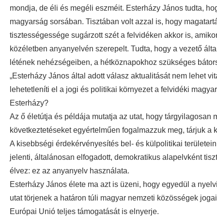
mondja, de éli és megéli eszméit. Esterházy János tudta, hog
magyarság sorsában. Tisztában volt azzal is, hogy magatart
tisztességessége sugárzott szét a felvidéken akkor is, amiko
közéletben anyanyelvén szerepelt. Tudta, hogy a vezető álta
létének nehézségeiben, a hétköznapokhoz szükséges báto
„Esterházy János által adott válasz aktualitását nem lehet 
lehetetleníti el a jogi és politikai környezet a felvidéki mag
Esterházy?
Az ő életútja és példája mutatja az utat, hogy tárgyilagosan 
következtetéseket egyértelműen fogalmazzuk meg, tárjuk a 
A kisebbségi érdekérvényesítés bel- és külpolitikai terület
jelenti, általánosan elfogadott, demokratikus alapelvként ti
élvez: ez az anyanyelv használata.
Esterházy János élete ma azt is üzeni, hogy egyedül a nyelv
utat törjenek a határon túli magyar nemzeti közösségek jog
Európai Unió teljes támogatását is elnyerje.