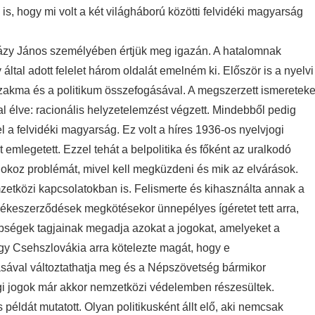
is, hogy mi volt a két világháború közötti felvidéki magyarság
rházy János személyében értjük meg igazán. A hatalomnak
ltal adott felelet három oldalát emelném ki. Először is a nyelvi
szakma és a politikum összefogásával. A megszerzett ismereteke
al élve: racionális helyzetelemzést végzett. Mindebből pedig
a felvidéki magyarság. Ez volt a híres 1936-os nyelvjogi
legetett. Ezzel tehát a belpolitika és főként az uralkodó
okoz problémát, mivel kell megküzdeni és mik az elvárások.
tközi kapcsolatokban is. Felismerte és kihasználta annak a
keszerződések megkötésekor ünnepélyes ígéretet tett arra,
bbségek tagjainak megadja azokat a jogokat, amelyeket a
ogy Csehszlovákia arra kötelezte magát, hogy e
ásával változtathatja meg és a Népszövetség bármikor
égi jogok már akkor nemzetközi védelemben részesültek.
éldát mutatott. Olyan politikusként állt elő, aki nemcsak