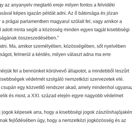
y az anyanyelv megtartó ereje milyen fontos a felvidéki
ásával képes igazán példát adni. Az ő bátorsága és józan
r a prágai parlamentben magyarul szólalt fel, vagy amikor a
l adott minta segíti a közösség minden egyes tagját kisebbségi
rságának összeszedésében.”
vitatni. Ma, amikor személyében, közösségében, sőt nyelvében
yarságot, felmerül a kérdés, milyen választ adna ma erre
mérjük fel a bennünket körülvevő állapotot, a mindebből leszűrt
kisebbségek védelmét szolgáló nemzetközi szervezetek elé.
ein csupán egy közvetítő rendszer akad, amely mindenhol ugyana
sztelik és most, a XXI. század elején egyre nagyobb védelmet
i jogok képesek arra, hogy a kisebbségi jogok zászlóshajójakén
ainak fejlődésében úgy, hogy a nemzetközi jogközösség és az