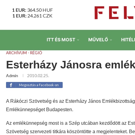
1 EUR:
364.50
HUF
1 EUR:
24.261
CZK
ITT ÉS MOST
MŰVELŐ
HITÉL
ARCHÍVUM - RÉGIÓ
Esterházy Jánosra emlé
Admin
2010.02.25.
Megosztás a Facebook-on
A Rákóczi Szövetség és az Esterházy János Emlékbizottság
Emlékünnepséget Budapesten.
Az emlékünnepség most is a Szép utcában kezdődött az Este
Szövetség szervezeti titkára köszöntötte a megjelenteket. 