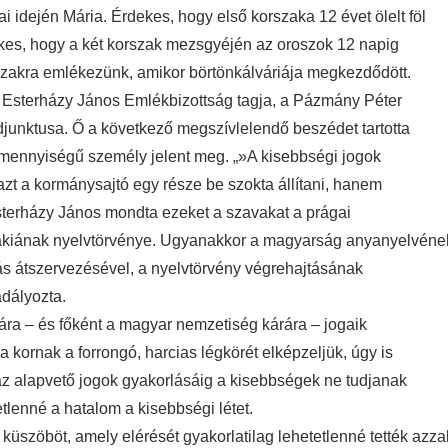
sai idején Mária. Érdekes, hogy első korszaka 12 évet ölelt föl
ekes, hogy a két korszak mezsgyéjén az oroszok 12 napig
dőszakra emlékezünk, amikor börtönkálváriája megkezdődött.
 Esterházy János Emlékbizottság tagja, a Pázmány Péter
junktusa. Ő a következő megszívlelendő beszédet tartotta
 mennyiségű személy jelent meg. „»A kisebbségi jogok
zt a kormánysajtó egy része be szokta állítani, hanem
Esterházy János mondta ezeket a szavakat a prágai
vákiának nyelvtörvénye. Ugyanakkor a magyarság anyanyelvéne
ás átszervezésével, a nyelvtörvény végrehajtásának
adályozta.
rára – és főként a magyar nemzetiség kárára – jogaik
 kornak a forrongó, harcias légkörét elképzeljük, úgy is
az alapvető jogok gyakorlásáig a kisebbségek ne tudjanak
tetlenné a hatalom a kisebbségi létet.
üszöböt, amely elérését gyakorlatilag lehetetlenné tették azzal