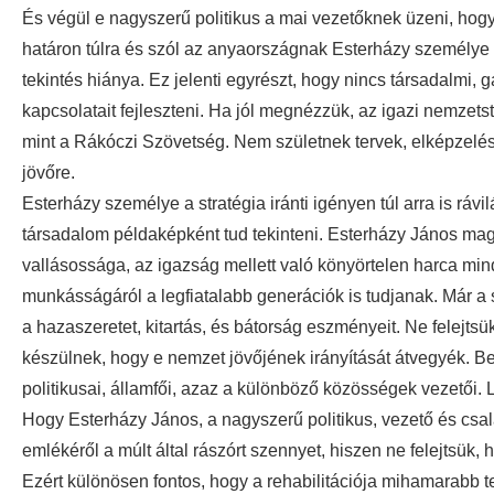
És végül e nagyszerű politikus a mai vezetőknek üzeni, hog
határon túlra és szól az anyaországnak Esterházy személye r
tekintés hiánya. Ez jelenti egyrészt, hogy nincs társadalmi,
kapcsolatait fejleszteni. Ha jól megnézzük, az igazi nemzets
mint a Rákóczi Szövetség. Nem születnek tervek, elképzelés
jövőre.
Esterházy személye a stratégia iránti igényen túl arra is rávi
társadalom példaképként tud tekinteni. Esterházy János maga
vallásossága, az igazság mellett való könyörtelen harca mind
munkásságáról a legfiatalabb generációk is tudjanak. Már a
a hazaszeretet, kitartás, és bátorság eszményeit. Ne felejtsük 
készülnek, hogy e nemzet jövőjének irányítását átvegyék. Be
politikusai, államfői, azaz a különböző közösségek vezetői.
Hogy Esterházy János, a nagyszerű politikus, vezető és csalá
emlékéről a múlt által rászórt szennyet, hiszen ne felejtsü
Ezért különösen fontos, hogy a rehabilitációja mihamarabb t