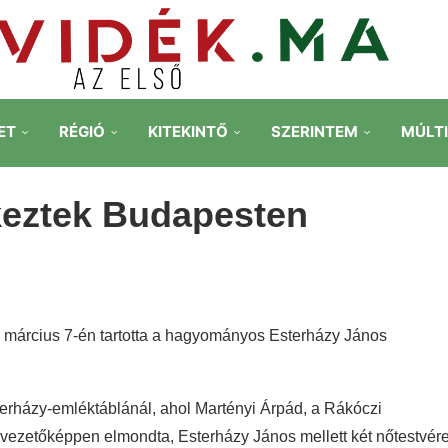
ET
RÉGIÓ
KITEKINTŐ
SZERINTEM
MÚLT
keztek Budapesten
 március 7-én tartotta a hagyományos Esterházy János
rházy-emléktáblánál, ahol Martényi Árpád, a Rákóczi
Bevezetőképpen elmondta, Esterházy János mellett két nőtestvér