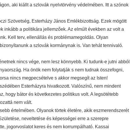
gon, aki kiállt a szlovák nyelvtörvény védelmében. Itt a szónok
czi Szövetség, Esterházy János Emlékbizottság. Ezek mögött
ek inkább a politikára jellemzőek. Az elmúlt években az volt a
unk. Kell terv, ellenállás és problémamegoldás. Olyan
bizonyítanunk a szlovák kormánynak is. Van tehát tennivaló.
örténetnek nincs vége, nem lesz könnyebb. Ki tudunk-e jutni abból
nyaország. Ha önök nem folytatják s nem tudnak összefogni,
sorsa nincs megpecsételve s akkor megsegít az Isten!
szédében Esterházyra hivatkozott. Valószínű, nem mindent
z, hogy bátor és következetes politikus volt. A legsötétebb
dozattá nem vált.
mesebb értelmében. Olyanok törtek életére, akik eszmerendszerét
. Születése, neveltetése és képességei erre a szerepre
tte, jogorvoslatot keres és nem korrumpálható. Kassai