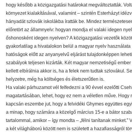
hogy később a közigazgatási határokat megváltoztatták. Vol
környezet kialakításával, valamint – szintén Esterházyt id
hányadát szlovák iskolákba íratták be. Mindez természetesen
előretört az államnyelv: hogyan mondja el valaki idegen nye
őshonosként idegen nyelven? A közigazgatási vezetők közöt
gyakorlatilag a hivatalokon belül a magyar nyelv használat
hatóságok előtt az anyanyelvű eljárást tulajdonképpen lehető
szabályok teljesen kizárták. Két magyar nemzetiségű ember 
kellett elbírálnia akkor is, ha a felek nem tudtak szlovákul.
helyzetre, még ha költséges és életszerűtlen is.
Ha valaki párhuzamot vél felfedezni a 90 évvel ezelőtti Cse
magatartásában, lehet, hogy ez nem a véletlen műve. Hogy ne
kapcsán eszembe jut, hogy a felvidéki Ghymes együttes egyi
a minap, hogy számára a közelgő március 15-e a bátor szaba
tartalommal, amikor – így mondta – „félni tanítanak minket
a két világháború között nem is született a hazafiasságról 