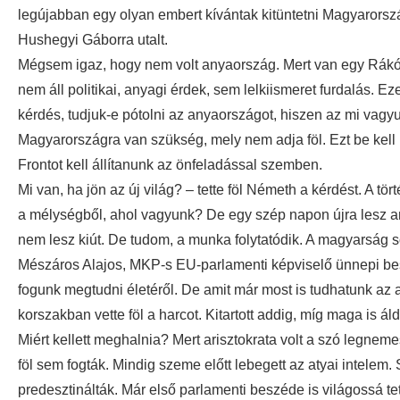
legújabban egy olyan embert kívántak kitüntetni Magyarorszá
Hushegyi Gáborra utalt.
Mégsem igaz, hogy nem volt anyaország. Mert van egy Rákó
nem áll politikai, anyagi érdek, sem lelkiismeret furdalás. Ez
kérdés, tudjuk-e pótolni az anyaországot, hiszen az mi vagy
Magyarországra van szükség, mely nem adja föl. Ezt be kell 
Frontot kell állítanunk az önfeladással szemben.
Mi van, ha jön az új világ? – tette föl Németh a kérdést. A t
a mélységből, ahol vagyunk? De egy szép napon újra lesz a
nem lesz kiút. De tudom, a munka folytatódik. A magyarság 
Mészáros Alajos, MKP-s EU-parlamenti képviselő ünnepi be
fogunk megtudni életéről. De amit már most is tudhatunk az a
korszakban vette föl a harcot. Kitartott addig, míg maga is ál
Miért kellett meghalnia? Mert arisztokrata volt a szó legne
föl sem fogták. Mindig szeme előtt lebegett az atyai intelem
predesztinálták. Már első parlamenti beszéde is világossá te