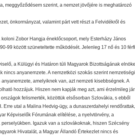
ja, meggyőződésem szerint, a nemzet jövőjére is meghatározó
zet, önkormányzat, valamint párt vett részt a Felvidékről és
a koloni Zobor Hangja éneklőcsoport, mely Esterházy János
90-99 között szüneteltette működését. Jelenleg 17 nő és 10 férf
selő, a Külügyi és Határon túli Magyarok Bizottságának elnöke
nak nincs anyanemzete. A nemzetközi szokás szerint nemzetiségi
s anyanemzete, amelyiknek van, azt nemzeti kisebbségnek. A
olható hozzájuk. Hiszen nem kapják meg azt, ami érzelmileg jár
rszágok felismerték, közöttük elsősorban Szlovákia, s ebből
l. Erre utal a Malina Hedvig-ügy, a dunaszerdahelyi rendőrattak
r Képviselők Fórumának elítélése, a nyelvtörvény, a
ég a perselyükben. Igazuk van a szlovákoknak, hiszen Szécsény
agyarok Hivatalát, a Magyar Állandó Értekezlet nincs és