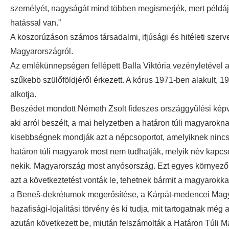
személyét, nagyságát mind többen megismerjék, mert példá
hatással van.”
A koszorúzáson számos társadalmi, ifjúsági és hitéleti szerve
Magyarországról.
Az emlékünnepségen fellépett Balla Viktória vezényletével 
szűkebb szülőföldjéről érkezett. A kórus 1971-ben alakult, 19
alkotja.
Beszédet mondott Németh Zsolt fideszes országgyűlési képvi
aki arról beszélt, a mai helyzetben a határon túli magyarok
kisebbségnek mondják azt a népcsoportot, amelyiknek ninc
határon túli magyarok most nem tudhatják, melyik név kapcs
nekik. Magyarország most anyósország. Ezt egyes környező o
azt a következtetést vonták le, tehetnek bármit a magyarokka
a Beneš-dekrétumok megerősítése, a Kárpát-medencei Magya
hazafisági-lojalitási törvény és ki tudja, mit tartogatnak m
azután következett be, miután felszámolták a Határon Túli M