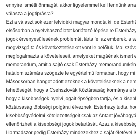
ennyire ismétli önmagát, akkor figyelemmel kell lennünk arra 
válasza a jogtiprásra?
Ezt a választ sok ezer felvidéki magyar mondta ki, de Este
elsősorban a nyelvhasználatot korlátozó lépéseire Esterházy á
jogok érvényesülésének problémáit tárta fel az emberek, a 
megvizsgálta és következtetéseket vont le belőlük. Mai szóv
megfogalmazta a követeléseit, amelyeket magáénak ismert el 
memorandum, amit a sajtó csak Esterházy-memorandumként em
hatalom számára szögezte le egyértelmű formában, hogy mi 
Másodsorban hangot adott ezeknek a követeléseknek a nemze
lehetőségét, hogy a Csehszlovák Köztársaság kormánya a bé
hogy a kisebbségek nyelvi jogait épségben tartja, és a kise
köztársaság többségi polgárai élveznek. Esterházy tudta, h
kisebbségvédelmi kötelezettségeit csak az Antant jóváhagy
ellenőrizheti a kisebbségi jogok betartását. Azaz a kisebbs
Harmadszor pedig Esterházy mindezekhez a saját életével is p