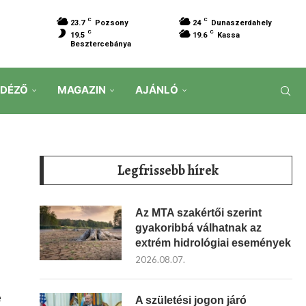
C
C
23.7
Pozsony
24
Dunaszerdahely
C
C
19.5
19.6
Kassa
Besztercebánya
IDÉZŐ
MAGAZIN
AJÁNLÓ
Legfrissebb hírek
Az MTA szakértői szerint
gyakoribbá válhatnak az
extrém hidrológiai események
2026.08.07.
e
A születési jogon járó