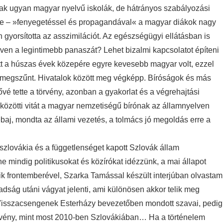
tak ugyan magyar nyelvű iskolák, de hátrányos szabályozási
ézve – »fenyegetéssel és propagandával« a magyar diákok nagy
 gyorsította az asszimilációt. Az egészségügyi ellátásban is
lven a legintimebb panaszát? Lehet bizalmi kapcsolatot építeni
t a húszas évek közepére egyre kevesebb magyar volt, ezzel
a megszűnt. Hivatalok között meg végképp. Bíróságok és más
vé tette a törvény, azonban a gyakorlat és a végrehajtási
közötti vitát a magyar nemzetiségű bírónak az államnyelven
 Sebaj, mondta az állami vezetés, a tolmács jó megoldás erre a
hszlovákia és a függetlenséget kapott Szlovák állam
 mindig politikusokat és közírókat idézzünk, a mai állapot
k frontemberével, Szarka Tamással készült interjúban olvastam
dság utáni vágyat jelenti, ami különösen akkor telik meg
.” Visszacsengenek Esterházy bevezetőben mondott szavai, pedig
törvény, mint most 2010-ben Szlovákiában… Ha a történelem