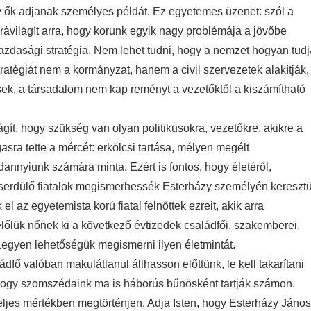
y ők adjanak személyes példát. Ez egyetemes üzenet: szól a
ávilágít arra, hogy korunk egyik nagy problémája a jövőbe
 gazdasági stratégia. Nem lehet tudni, hogy a nemzet hogyan tudj
tratégiát nem a kormányzat, hanem a civil szervezetek alakítják,
ek, a társadalom nem kap reményt a vezetőktől a kiszámítható
lágít, hogy szükség van olyan politikusokra, vezetőkre, akikre a
sra tette a mércét: erkölcsi tartása, mélyen megélt
annyiunk számára minta. Ezért is fontos, hogy életéről,
 serdülő fiatalok megismerhessék Esterházy személyén keresztü
el az egyetemista korú fiatal felnőttek ezreit, akik arra
lőlük nőnek ki a következő évtizedek családfői, szakemberei,
 Legyen lehetőségük megismerni ilyen életmintát.
dfő valóban makulátlanul állhasson előttünk, le kell takarítani
k, hogy szomszédaink ma is háborús bűnösként tartják számon.
eljes mértékben megtörténjen. Adja Isten, hogy Esterházy János