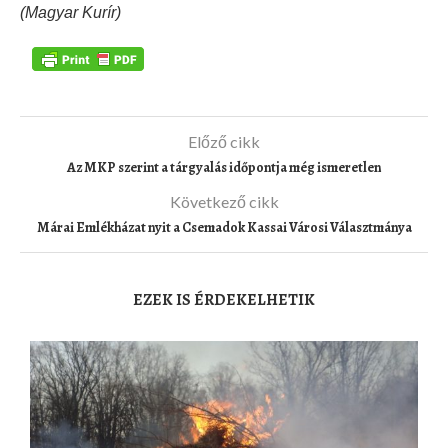
(Magyar Kurír)
Előző cikk
Az MKP szerint a tárgyalás időpontja még ismeretlen
Következő cikk
Márai Emlékházat nyit a Csemadok Kassai Városi Választmánya
EZEK IS ÉRDEKELHETIK