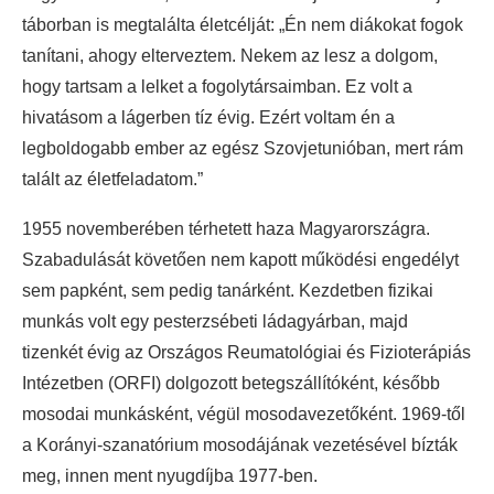
táborban is megtalálta életcélját: „Én nem diákokat fogok
tanítani, ahogy elterveztem. Nekem az lesz a dolgom,
hogy tartsam a lelket a fogolytársaimban. Ez volt a
hivatásom a lágerben tíz évig. Ezért voltam én a
legboldogabb ember az egész Szovjetunióban, mert rám
talált az életfeladatom.”
1955 novemberében térhetett haza Magyarországra.
Szabadulását követően nem kapott működési engedélyt
sem papként, sem pedig tanárként. Kezdetben fizikai
munkás volt egy pesterzsébeti ládagyárban, majd
tizenkét évig az Országos Reumatológiai és Fizioterápiás
Intézetben (ORFI) dolgozott betegszállítóként, később
mosodai munkásként, végül mosodavezetőként. 1969-től
a Korányi-szanatórium mosodájának vezetésével bízták
meg, innen ment nyugdíjba 1977-ben.