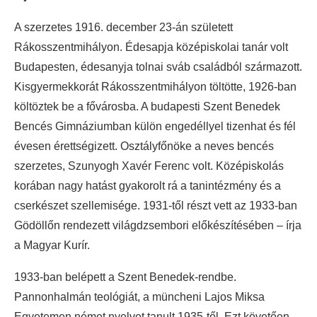
A szerzetes 1916. december 23-án született
Rákosszentmihályon. Édesapja középiskolai tanár volt
Budapesten, édesanyja tolnai sváb családból származott.
Kisgyermekkorát Rákosszentmihályon töltötte, 1926-ban
költöztek be a fővárosba. A budapesti Szent Benedek
Bencés Gimnáziumban külön engedéllyel tizenhat és fél
évesen érettségizett. Osztályfőnöke a neves bencés
szerzetes, Szunyogh Xavér Ferenc volt. Középiskolás
korában nagy hatást gyakorolt rá a tanintézmény és a
cserkészet szellemisége. 1931-től részt vett az 1933-ban
Gödöllőn rendezett világdzsembori előkészítésében – írja
a Magyar Kurír.
1933-ban belépett a Szent Benedek-rendbe.
Pannonhalmán teológiát, a müncheni Lajos Miksa
Egyetemen német nyelvet tanult 1935-től. Ezt követően