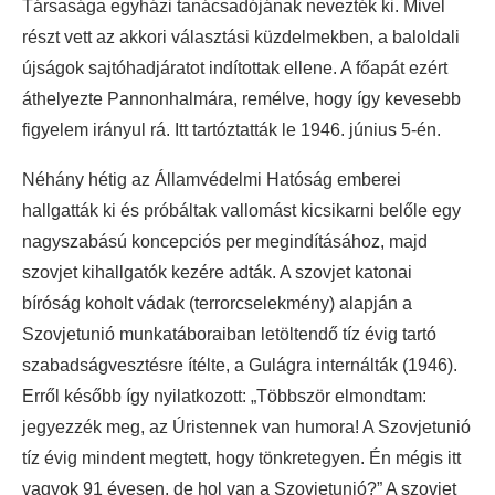
Társasága egyházi tanácsadójának nevezték ki. Mivel
részt vett az akkori választási küzdelmekben, a baloldali
újságok sajtóhadjáratot indítottak ellene. A főapát ezért
áthelyezte Pannonhalmára, remélve, hogy így kevesebb
figyelem irányul rá. Itt tartóztatták le 1946. június 5-én.
Néhány hétig az Államvédelmi Hatóság emberei
hallgatták ki és próbáltak vallomást kicsikarni belőle egy
nagyszabású koncepciós per megindításához, majd
szovjet kihallgatók kezére adták. A szovjet katonai
bíróság koholt vádak (terrorcselekmény) alapján a
Szovjetunió munkatáboraiban letöltendő tíz évig tartó
szabadságvesztésre ítélte, a Gulágra internálták (1946).
Erről később így nyilatkozott: „Többször elmondtam:
jegyezzék meg, az Úristennek van humora! A Szovjetunió
tíz évig mindent megtett, hogy tönkretegyen. Én mégis itt
vagyok 91 évesen, de hol van a Szovjetunió?” A szovjet