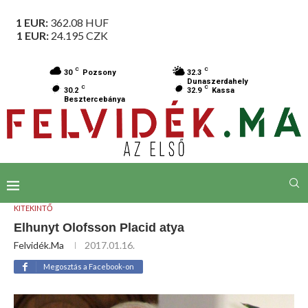
1 EUR:
362.08
HUF
1 EUR:
24.195
CZK
C
C
30
Pozsony
32.3
Dunaszerdahely
C
C
30.2
32.9
Kassa
Besztercebánya
KITEKINTŐ
Elhunyt Olofsson Placid atya
Felvidék.ma
2017.01.16.
Megosztás a Facebook-on