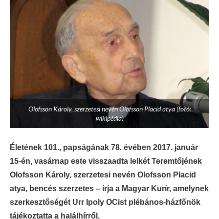
Olofsson Károly, szerzetesi nevén Olofsson Placid atya (fotó:
wikipédia)
Életének 101., papságának 78. évében 2017. január
15-én, vasárnap este visszaadta lelkét Teremtőjének
Olofsson Károly, szerzetesi nevén Olofsson Placid
atya, bencés szerzetes – írja a Magyar Kurír, amelynek
szerkesztőségét Urr Ipoly OCist plébános-házfőnök
tájékoztatta a halálhírről.