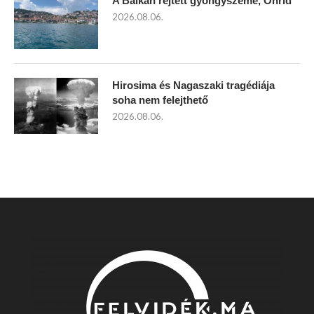
A Balkán rejtett gyöngyszeme, Ohrid
2026.08.06.
Hirosima és Nagaszaki tragédiája
soha nem felejthető
2026.08.06.