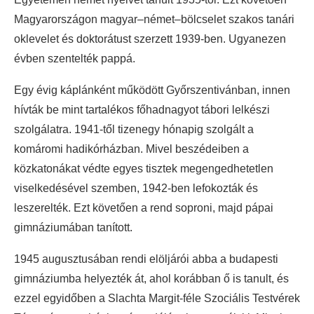
Magyarországon magyar–német–bölcselet szakos tanári
oklevelet és doktorátust szerzett 1939-ben. Ugyanezen
évben szentelték pappá.
Egy évig káplánként működött Győrszentivánban, innen
hívták be mint tartalékos főhadnagyot tábori lelkészi
szolgálatra. 1941-től tizenegy hónapig szolgált a
komáromi hadikórházban. Mivel beszédeiben a
közkatonákat védte egyes tisztek megengedhetetlen
viselkedésével szemben, 1942-ben lefokozták és
leszerelték. Ezt követően a rend soproni, majd pápai
gimnáziumában tanított.
1945 augusztusában rendi elöljárói abba a budapesti
gimnáziumba helyezték át, ahol korábban ő is tanult, és
ezzel egyidőben a Slachta Margit-féle Szociális Testvérek