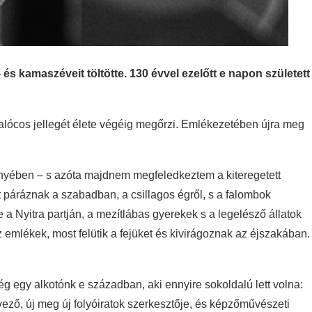
és kamaszéveit töltötte. 130 évvel ezelőtt e napon született
alócos jellegét élete végéig megőrzi. Emlékezetében újra meg
ényében – s azóta majdnem megfeledkeztem a kiteregetett
itt páráznak a szabadban, a csillagos égről, s a falombok
a Nyitra partján, a mezítlábas gyerekek s a legelésző állatok
 emlékek, most felütik a fejüket és kivirágoznak az éjszakában.
 egy alkotónk e században, aki ennyire sokoldalú lett volna:
ervező, új meg új folyóiratok szerkesztője, és képzőművészeti