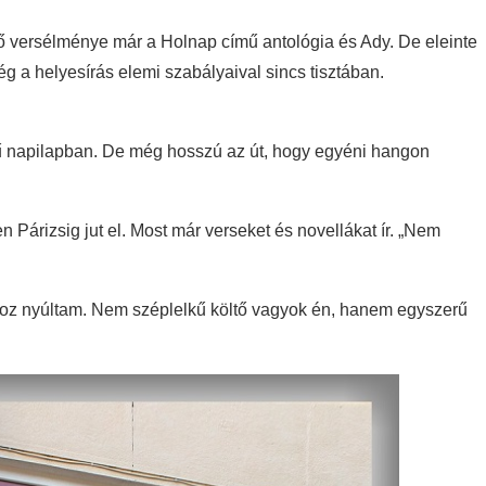
 versélménye már a Holnap című antológia és Ady. De eleinte
ég a helyesírás elemi szabályaival sincs tisztában.
 napilapban. De még hosszú az út, hogy egyéni hangon
Párizsig jut el. Most már verseket és novellákat ír. „Nem
hoz nyúltam. Nem széplelkű költő vagyok én, hanem egyszerű