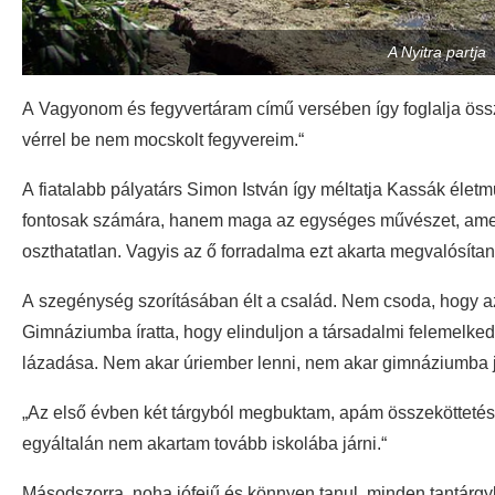
A Nyitra partja
A Vagyonom és fegyvertáram című versében így foglalja össze
vérrel be nem mocskolt fegyvereim.“
A fiatalabb pályatárs Simon István így méltatja Kassák élet
fontosak számára, hanem maga az egységes művészet, amel
oszthatatlan. Vagyis az ő forradalma ezt akarta megvalósíta
A szegénység szorításában élt a család. Nem csoda, hogy az a
Gimnáziumba íratta, hogy elinduljon a társadalmi felemelkedés
lázadása. Nem akar úriember lenni, nem akar gimnáziumba j
„Az első évben két tárgyból megbuktam, apám összeköttetés
egyáltalán nem akartam tovább iskolába járni.“
Másodszorra, noha jófejű és könnyen tanul, minden tantárgyb