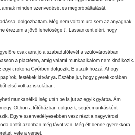
lja annak minden szenvedését és megpróbáltatását.
aadással dolgozhattam. Még nem voltam ura sem az anyagnak,
 éreztem a jövő lehetőségeit“. Lassanként eléri, hogy
 egyelőre csak arra jó a szabadulólevél a szülővárosában
álhasson a piactéren, amíg valami munkaalkalom nem kínálkozik.
az egyik rokona Győrben dolgozik. Elutazik hozzá. Ahogy
 papírok, festékek látványa. Eszébe jut, hogy gyerekkorában
ből első volt az iskolában.
yheti munkanélküliség után be is jut az egyik gyárba. Ám
zamegy. Otthon a fűtőházban dolgozik, segédmunkásként
utazik. Egyre szenvedélyesebben vesz részt a nagyvárosi
irodalomtól azonban még távol van. Még élt benne gyerekkora
etteti vele a verset.