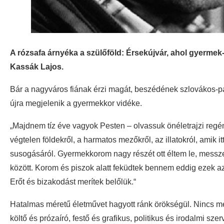
A rózsafa árnyéka a szülőföld: Érsekújvár, ahol gyermek- 
Kassák Lajos.
Bár a nagyváros fiának érzi magát, beszédének szlovákos-p
újra megjelenik a gyermekkor vidéke.
„Majdnem tíz éve vagyok Pesten – olvassuk önéletrajzi reg
végtelen földekről, a harmatos mezőkről, az illatokról, amik 
susogásáról. Gyermekkorom nagy részét ott éltem le, messze 
között. Korom és piszok alatt feküdtek bennem eddig ezek az
Erőt és bizakodást merítek belőlük.“
Hatalmas méretű életművet hagyott ránk örökségül. Nincs még
költő és prózaíró, festő és grafikus, politikus és irodalmi sz