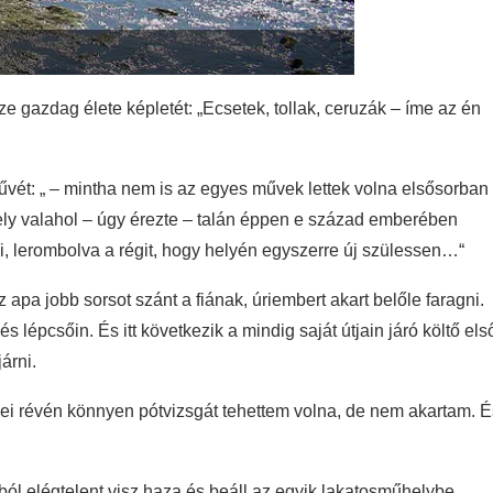
 gazdag élete képletét: „Ecsetek, tollak, ceruzák – íme az én
művét: „ – mintha nem is az egyes művek lettek volna elsősorban
y valahol – úgy érezte – talán éppen e század emberében
ni, lerombolva a régit, hogy helyén egyszerre új szülessen…“
pa jobb sorsot szánt a fiának, úriembert akart belőle faragni.
 lépcsőin. És itt következik a mindig saját útjain járó költő els
árni.
ei révén könnyen pótvizsgát tehettem volna, de nem akartam. É
ól elégtelent visz haza és beáll az egyik lakatosműhelybe