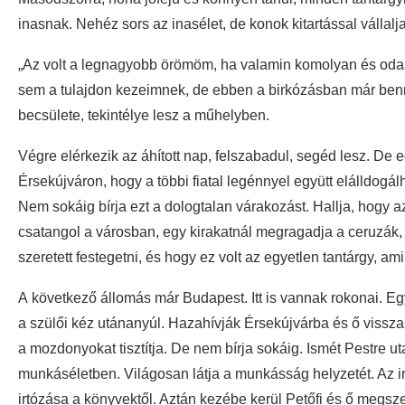
inasnak. Nehéz sors az inasélet, de konok kitartással válla
„Az volt a legnagyobb örömöm, ha valamin komolyan és od
sem a tulajdon kezeimnek, de ebben a birkózásban már benne
becsülete, tekintélye lesz a műhelyben.
Végre elérkezik az áhított nap, felszabadul, segéd lesz. De
Érsekújváron, hogy a többi fiatal legénnyel együtt elálldog
Nem sokáig bírja ezt a dologtalan várakozást. Hallja, hogy 
csatangol a városban, egy kirakatnál megragadja a ceruzák,
szeretett festegetni, és hogy ez volt az egyetlen tantárgy, ami
A következő állomás már Budapest. Itt is vannak rokonai. Eg
a szülői kéz utánanyúl. Hazahívják Érsekújvárba és ő viss
a mozdonyokat tisztítja. De nem bírja sokáig. Ismét Pestre 
munkáséletben. Világosan látja a munkásság helyzetét. Az 
irtózása a könyvektől. Aztán kezébe kerül Petőfi és ő megszer