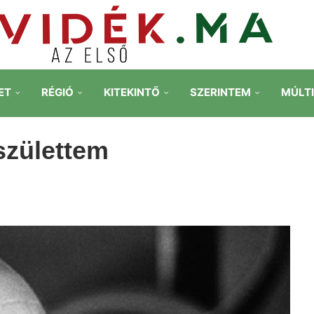
ET
RÉGIÓ
KITEKINTŐ
SZERINTEM
MÚLT
születtem