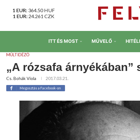
1 EUR:
364.50
HUF
1 EUR:
24.261
CZK
ITT ÉS MOST
MŰVELŐ
HITÉL
MÚLTIDÉZŐ
„A rózsafa árnyékában” 
Cs. Bohák Viola
2017.03.21.
Megosztás a Facebook-on