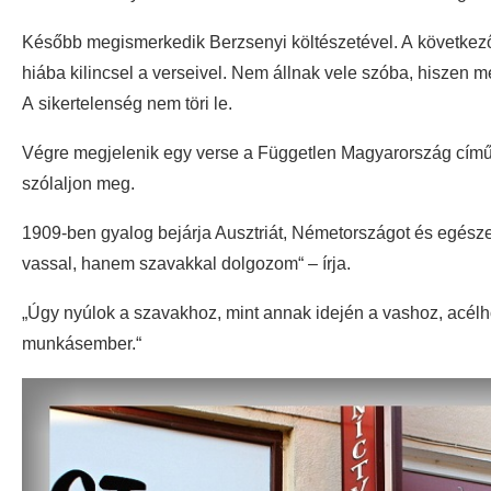
Később megismerkedik Berzsenyi költészetével. A következő
hiába kilincsel a verseivel. Nem állnak vele szóba, hiszen m
A sikertelenség nem töri le.
Végre megjelenik egy verse a Független Magyarország című
szólaljon meg.
1909-ben gyalog bejárja Ausztriát, Németországot és egészen 
vassal, hanem szavakkal dolgozom“ – írja.
„Úgy nyúlok a szavakhoz, mint annak idején a vashoz, acél
munkásember.“