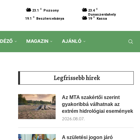
C
C
23.1
Pozsony
23.4
Dunaszerdahely
C
C
19.1
Besztercebánya
19
Kassa
IDÉZŐ
MAGAZIN
AJÁNLÓ
Legfrissebb hírek
Az MTA szakértői szerint
gyakoribbá válhatnak az
extrém hidrológiai események
2026.08.07.
A születési jogon járó