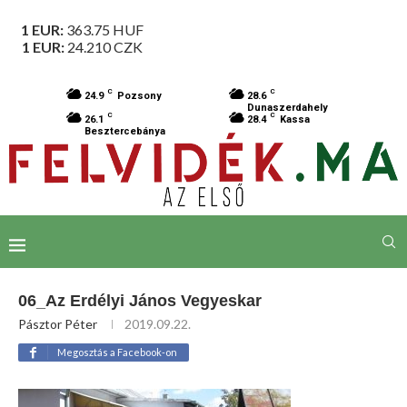
1 EUR:
363.75
HUF
1 EUR:
24.210
CZK
C
C
24.9
Pozsony
28.6
Dunaszerdahely
C
C
26.1
28.4
Kassa
Besztercebánya
06_Az Erdélyi János Vegyeskar
Pásztor Péter
2019.09.22.
Megosztás a Facebook-on