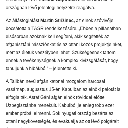
országban lévő jelenlegi helyzetre reagálva.
Az állásfoglalást
Martin Strižinec
, az elnök szóvivője
bocsátotta a TASR rendelkezésére. „Ebben a pillanatban
elsősorban azoknak kell segíteni, akik segítették az
afganisztáni missziónkat és az ottani közös projektjeinket,
mert az életük veszélyben lehet. Szükségesnek tartom
ennek a tevékenységnek a komplex kivizsgálását, hogy
tanuljunk a hibákból” – jelentette ki.
A Talibán nevű afgán katonai mozgalom harcosai
vasárnap, augusztus 15-én Kabulban az elnöki palotát is
elfoglalták. Asraf Gáni afgán elnök röviddel előtte
Üzbegisztánba menekült. Kabulból jelenleg több ezer
ember próbál elmenni. Sok nyugati ország bezárta az
ottani nagykövetségét, és evakuálja az ott lévő polgárait