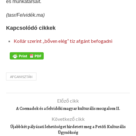
és munkatársait.
(tasr/Felvidék.ma)
Kapcsolódó cikkek
Kollár szerint „bőven elég” tíz afgánt befogadni
AFGANISZTÁN
Előző cikk
A Csemadok és a felvidéki magyar kulturális mozgalom II.
Következő cikk
Újabb két pályázati lehetőséget hirdetett meg a Petőfi Kulturális
Ügynökség