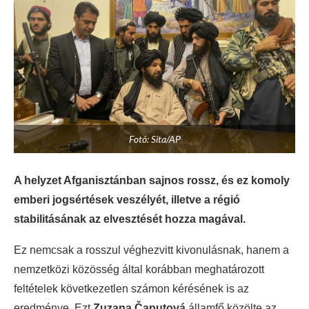
Fotó: Sita/AP
A helyzet Afganisztánban sajnos rossz, és ez komoly
emberi jogsértések veszélyét, illetve a régió
stabilitásának az elvesztését hozza magával.
Ez nemcsak a rosszul véghezvitt kivonulásnak, hanem a
nemzetközi közösség által korábban meghatározott
feltételek következetlen számon kérésének is az
eredménye. Ezt
Zuzana Čaputová
államfő közölte az