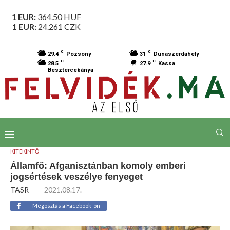
1 EUR:
364.50
HUF
1 EUR:
24.261
CZK
C
C
29.4
Pozsony
31
Dunaszerdahely
C
C
28.5
27.9
Kassa
Besztercebánya
KITEKINTŐ
Államfő: Afganisztánban komoly emberi
jogsértések veszélye fenyeget
TASR
2021.08.17.
Megosztás a Facebook-on