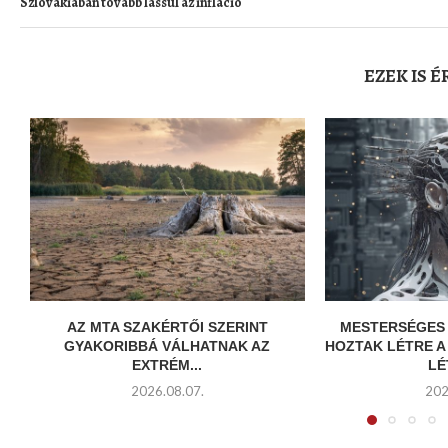
Szlovákiában tovább lassul az infláció
EZEK IS 
AZ MTA SZAKÉRTŐI SZERINT
MESTERSÉGES 
GYAKORIBBÁ VÁLHATNAK AZ
HOZTAK LÉTRE 
EXTRÉM...
LÉ
2026.08.07.
202