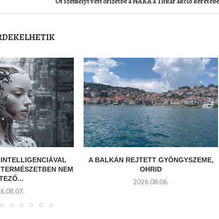
Öt személyt vett őrizetbe a NAKA a Titkár akció keretéb
ÉRDEKELHETIK
INTELLIGENCIÁVAL
A BALKÁN REJTETT GYÖNGYSZEME,
A TERMÉSZETBEN NEM
OHRID
TEZŐ...
2026.08.06.
6.08.07.