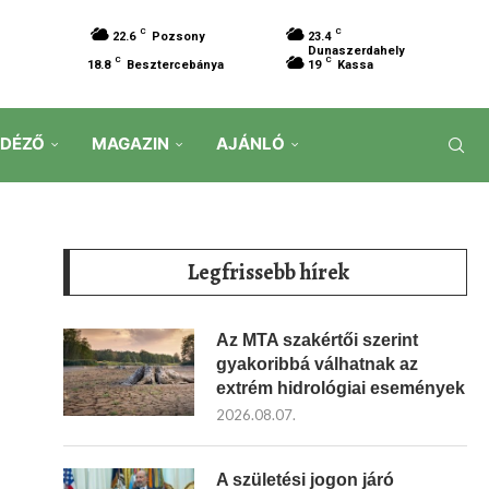
C
C
22.6
Pozsony
23.4
Dunaszerdahely
C
C
18.8
Besztercebánya
19
Kassa
IDÉZŐ
MAGAZIN
AJÁNLÓ
Legfrissebb hírek
Az MTA szakértői szerint
gyakoribbá válhatnak az
extrém hidrológiai események
2026.08.07.
A születési jogon járó