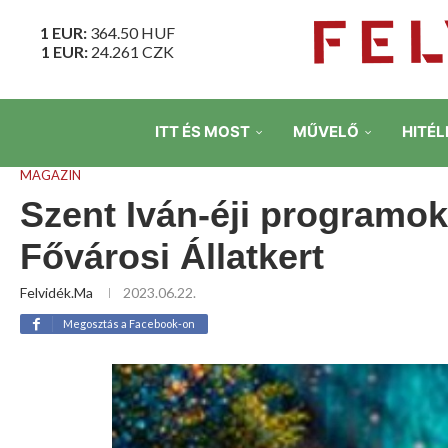
1 EUR:
364.50
HUF
1 EUR:
24.261
CZK
ITT ÉS MOST
MŰVELŐ
HITÉL
MAGAZIN
Szent Iván-éji programok
Fővárosi Állatkert
Felvidék.ma
2023.06.22.
Megosztás a Facebook-on