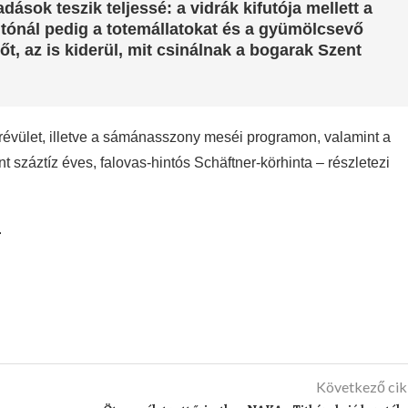
ások teszik teljessé: a vidrák kifutója mellett a
ifutónál pedig a totemállatokat és a gyümölcsevő
, az is kiderül, mit csinálnak a bogarak Szent
évület, illetve a sámánasszony meséi programon, valamint a
t száztíz éves, falovas-hintós Schäftner-körhinta – részletezi
.
Következő ci