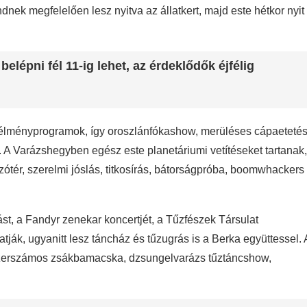
ek megfelelően lesz nyitva az állatkert, majd este hétkor nyit
elépni fél 11-ig lehet, az érdeklődők éjfélig
os élményprogramok, így oroszlánfókashow, merüléses cápaeteté
sz. A Varázshegyben egész este planetáriumi vetítéseket tartanak,
zótér, szerelmi jóslás, titkosírás, bátorságpróba, boomwhackers
st, a Fandyr zenekar koncertjét, a Tűzfészek Társulat
atják, ugyanitt lesz táncház és tűzugrás is a Berka együttessel. 
szerszámos zsákbamacska, dzsungelvarázs tűztáncshow,