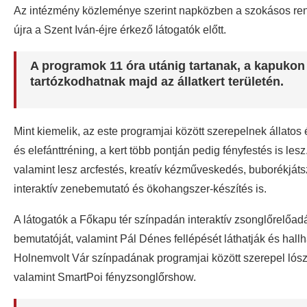
Az intézmény közleménye szerint napközben a szokásos rendn
újra a Szent Iván-éjre érkező látogatók előtt.
A programok 11 óra utánig tartanak, a kapukon b
tartózkodhatnak majd az állatkert területén.
Mint kiemelik, az este programjai között szerepelnek állat
és elefánttréning, a kert több pontján pedig fényfestés is le
valamint lesz arcfestés, kreatív kézműveskedés, buborékjáts
interaktív zenebemutató és ökohangszer-készítés is.
A látogatók a Főkapu tér színpadán interaktív zsonglőrelőadá
bemutatóját, valamint Pál Dénes fellépését láthatják és hallh
Holnemvolt Vár színpadának programjai között szerepel ló
valamint SmartPoi fényzsonglőrshow.