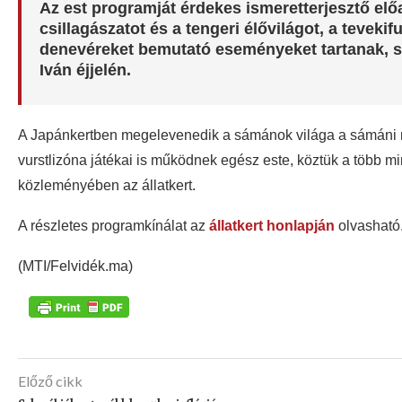
Az est programját érdekes ismeretterjesztő előad
csillagászatot és a tengeri élővilágot, a tevek
denevéreket bemutató eseményeket tartanak, sőt
Iván éjjelén.
A Japánkertben megelevenedik a sámánok világa a sámáni r
vurstlizóna játékai is működnek egész este, köztük a több min
közleményében az állatkert.
A részletes programkínálat az
állatkert honlapján
olvasható
(MTI/Felvidék.ma)
Előző cikk