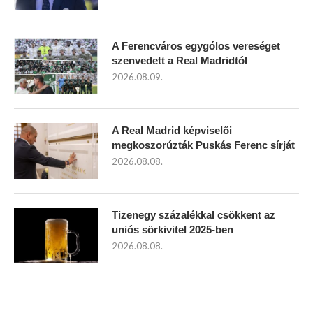
A Ferencváros egygólos vereséget
szenvedett a Real Madridtól
2026.08.09.
A Real Madrid képviselői
megkoszorúzták Puskás Ferenc sírját
2026.08.08.
Tizenegy százalékkal csökkent az
uniós sörkivitel 2025-ben
2026.08.08.