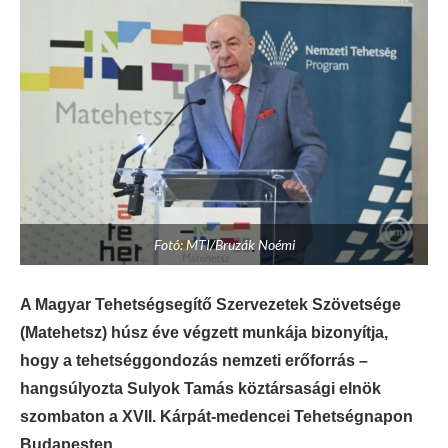
Fotó: MTI/Bruzák Noémi
A Magyar Tehetségsegítő Szervezetek Szövetsége
(Matehetsz) húsz éve végzett munkája bizonyítja,
hogy a tehetséggondozás nemzeti erőforrás –
hangsúlyozta Sulyok Tamás köztársasági elnök
szombaton a XVII. Kárpát-medencei Tehetségnapon
Budapesten.