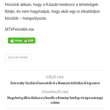
Hiszünk abban, hogy a Kárpát-medence a tehetségek
földje, és nem hagyhatjuk, hogy akár egy is elkallódjon
közülük – hangsúlyozta.
MTI/Felvidék.ma
SULYOK TAMÁS
Előző cikk
Zsivotzky Gyuláról nevezték el a Nemzeti Atlétikai Központot
Következő cikk
Nagyheti pálfordulásra is buzdít a Remény hetilap virágvasárnapi
száma