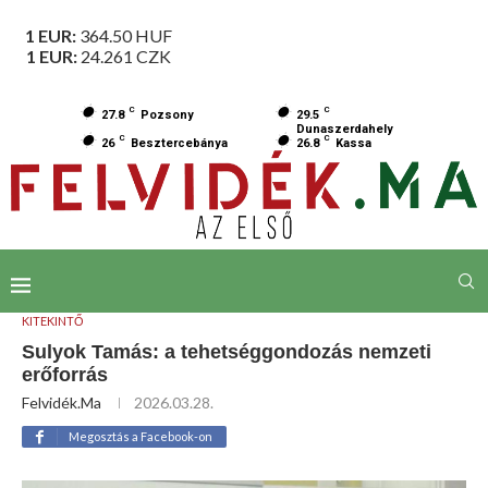
1 EUR:
364.50
HUF
1 EUR:
24.261
CZK
C
C
27.8
Pozsony
29.5
Dunaszerdahely
C
C
26
Besztercebánya
26.8
Kassa
KITEKINTŐ
Sulyok Tamás: a tehetséggondozás nemzeti
erőforrás
Felvidék.ma
2026.03.28.
Megosztás a Facebook-on