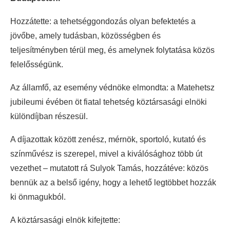
Hozzátette: a tehetséggondozás olyan befektetés a
jövőbe, amely tudásban, közösségben és
teljesítményben térül meg, és amelynek folytatása közös
felelősségünk.
Az államfő, az esemény védnöke elmondta: a Matehetsz
jubileumi évében öt fiatal tehetség köztársasági elnöki
különdíjban részesül.
A díjazottak között zenész, mérnök, sportoló, kutató és
színművész is szerepel, mivel a kiválósághoz több út
vezethet – mutatott rá Sulyok Tamás, hozzátéve: közös
bennük az a belső igény, hogy a lehető legtöbbet hozzák
ki önmagukból.
A köztársasági elnök kifejtette: