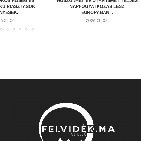
OKOS HŐSÉG ÉS
HUSZONHÉT ÉV UTÁN ISMÉT TELJES
Ú RIASZTÁSOK
NAPFOGYATKOZÁS LESZ
NYESEK...
EURÓPÁBAN...
6.08.04.
2026.08.02.