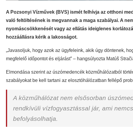
A Pozsonyi Vízművek (BVS) ismét felhívja az otthoni me
való feltöltésének is megvannak a maga szabályai. A nem
nyomáscsökkenését vagy az ellátás ideiglenes korlátozá
hozzáállásra kérik a lakosságot.
„Javasoljuk, hogy azok az ügyfeleink, akik úgy döntenek, ho
megfelelő időpontot és eljárást” – hangsúlyozta Matúš Strač
Elmondása szerint az úszómedencék közműhálózatból történő
szabályokat be kell tartani az elosztóhálózatban fellépő p
A közműhálózat nem elsősorban úszómeden
rendkívüli vízfogyasztással jár, ami nemc
befolyásolhatja.