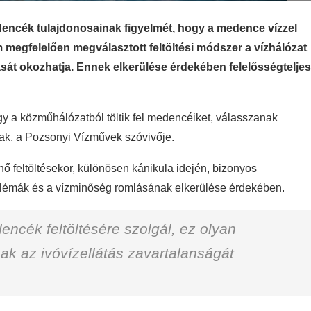
dencék tulajdonosainak figyelmét, hogy a medence vízzel
 megfelelően megválasztott feltöltési módszer a vízhálózat
sát okozhatja. Ennek elkerülése érdekében felelősségteljes
gy a közműhálózatból töltik fel medencéiket, válasszanak
iak, a Pozsonyi Vízművek szóvivője.
 feltöltésekor, különösen kánikula idején, bizonyos
roblémák és a vízminőség romlásának elkerülése érdekében.
cék feltöltésére szolgál, ez olyan
sak az ivóvízellátás zavartalanságát