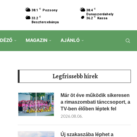
C
C
38.1
Pozsony
38.4
Dunaszerdahely
C
C
33.2
36.2
Kassa
Besztercebánya
IDÉZŐ
MAGAZIN
AJÁNLÓ
Legfrissebb hírek
Már öt éve működik sikeresen
a rimaszombati tánccsoport, a
TV-ben élőben léptek fel
2026.08.06.
Új szakaszába léphet a