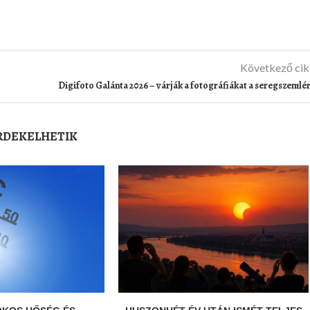
Következő ci
Digifoto Galánta 2026 – várják a fotográfiákat a seregszemlé
ÉRDEKELHETIK