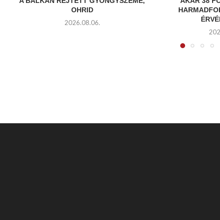
A BALKÁN REJTETT GYÖNGYSZEME,
AKÁR 38 F
OHRID
HARMADFOK
ÉRVÉ
2026.08.06.
202