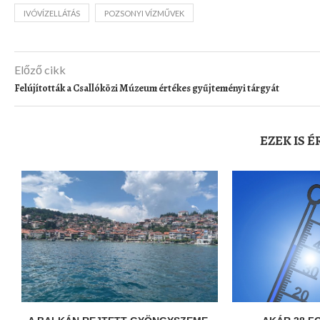
IVÓVÍZELLÁTÁS
POZSONYI VÍZMŰVEK
Előző cikk
Felújították a Csallóközi Múzeum értékes gyűjteményi tárgyát
EZEK IS 