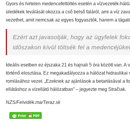
Gyors és hirtelen medencefeltöltés esetén a vízvezeték-hál
üledékek leválását okozza a cső belső faláról, ami a víz 
vezethet, amit nemcsak az egyes fogyasztók, hanem a tágabb
Ezért azt javasolják, hogy az ügyfelek fo
időszakon kívül töltsék fel a medencéjüket
Ideális esetben ez éjszaka 21 és hajnali 5 óra között van. A 
történő elosztása. Ez megakadályozza a hálózat hidraulikai 
romlásához vezet. „Ezeknek az ajánlások a betartásával a f
ellátáshoz a vízellátó hálózatban” – jegyezte meg Stračiak.
NZS/Felvidék.ma/Teraz.sk