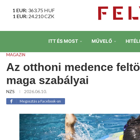
1 EUR:
363.75
HUF
1 EUR:
24.210
CZK
ITT ÉS MOST
MŰVELŐ
HITÉL
MAGAZIN
Az otthoni medence felt
maga szabályai
NZS
2026.06.10.
Megosztás a Facebook-on