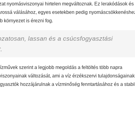
ózat nyomásviszonyai hirtelen megváltoznak. Ez lerakódások és
zavarossá válásához, egyes esetekben pedig nyomáscsökkenéshe
 környezet is érezni fog.
kozatosan, lassan és a csúcsfogyasztási
.
vízművek szerint a legjobb megoldás a feltöltés több napra
viszonyainak változását, ami a víz érzékszervi tulajdonságainak
ogyasztók hozzájárulnak a vízminőség fenntartásához és a stabi