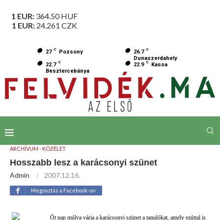
1 EUR:
364.50
HUF
1 EUR:
24.261
CZK
C
C
27
Pozsony
26.7
Dunaszerdahely
C
C
22.7
22.9
Kassa
Besztercebánya
ARCHÍVUM - KÖZÉLET
Hosszabb lesz a karácsonyi szünet
Admin
2007.12.16.
Megosztás a Facebook-on
Öt nap múlva várja a karácsonyi szünet a tanulókat, amely ezúttal is