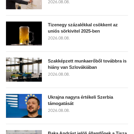
2026.08.08.
Tizenegy százalékkal csökkent az
uniós sörkivitel 2025-ben
2026.08.08.
Szakképzett munkaerőből továbbra is
hiány van Szlovákiában
2026.08.08.
Ukrajna nagyra értékeli Szerbia
támogatását
2026.08.08.
Baka Andrást jelöli államfőnek a Tisza