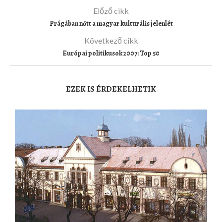
Előző cikk
Prágában nőtt a magyar kulturális jelenlét
Következő cikk
Európai politikusok 2007: Top 50
EZEK IS ÉRDEKELHETIK