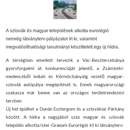
A szlovák és magyar települések alkotta eurorégió
nemrég látványterv-pályázatot írt ki, valamint
megvalósíthatósági tanulmányt készíttetett egy új hídra.
A térségben emellett tervezik a Vác-Besztercebánya
gyorsforgalmi út konkurenciáját jelentő, a Zsámbéki-
medencéből induló és Körmöcbányáig vezető magyar-
szlovák autópálya megépítését is. Ennek magyarországi
szakasza már benne van az országos területrendezési
tervben.
Új híd épülhet a Dunán Esztergom és a szlovákiai Párkány
között. A hídra a nagyjából száz magyar és szlovák
település alkotta Ister-Granum Eurorégió írt ki látványterv-