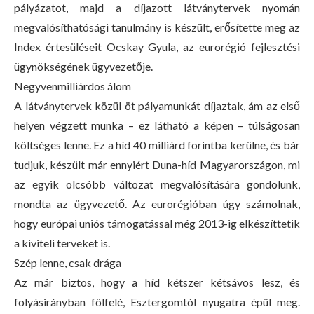
pályázatot, majd a díjazott látványtervek nyomán
megvalósíthatósági tanulmány is készült, erősítette meg az
Index értesüléseit Ocskay Gyula, az eurorégió fejlesztési
ügynökségének ügyvezetője.
Negyvenmilliárdos álom
A látványtervek közül öt pályamunkát díjaztak, ám az első
helyen végzett munka – ez látható a képen – túlságosan
költséges lenne. Ez a híd 40 milliárd forintba kerülne, és bár
tudjuk, készült már ennyiért Duna-híd Magyarországon, mi
az egyik olcsóbb változat megvalósítására gondolunk,
mondta az ügyvezető. Az eurorégióban úgy számolnak,
hogy európai uniós támogatással még 2013-ig elkészíttetik
a kiviteli terveket is.
Szép lenne, csak drága
Az már biztos, hogy a híd kétszer kétsávos lesz, és
folyásirányban fölfelé, Esztergomtól nyugatra épül meg.