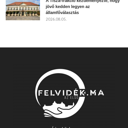
A Tisza-frakció kezdeményezte, hogy
jövő kedden legyen az
államfőválasztás
2026.08.05.