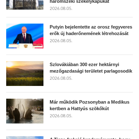
háromszéki székelykapukat
2026.08.05.
Putyin bejelentette az orosz fegyveres
erők új haderőnemének létrehozását
2026.08.05.
Szlovákiában 300 ezer hektárnyi
mezőgazdasági területet parlagosodik
2026.08.05.
Már működik Pozsonyban a Medikus
kertben a Hattyús szökőkút
2026.08.05.