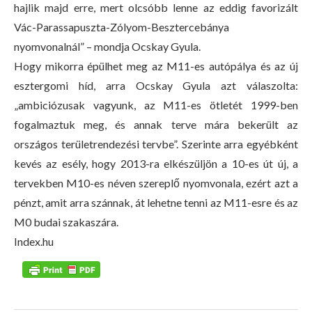
hajlik majd erre, mert olcsóbb lenne az eddig favorizált
Vác-Parassapuszta-Zólyom-Besztercebánya
nyomvonalnál” – mondja Ocskay Gyula.
Hogy mikorra épülhet meg az M11-es autópálya és az új
esztergomi híd, arra Ocskay Gyula azt válaszolta:
„ambiciózusak vagyunk, az M11-es ötletét 1999-ben
fogalmaztuk meg, és annak terve mára bekerült az
országos területrendezési tervbe”. Szerinte arra egyébként
kevés az esély, hogy 2013-ra elkészüljön a 10-es út új, a
tervekben M10-es néven szereplő nyomvonala, ezért azt a
pénzt, amit arra szánnak, át lehetne tenni az M11-esre és az
M0 budai szakaszára.
Index.hu