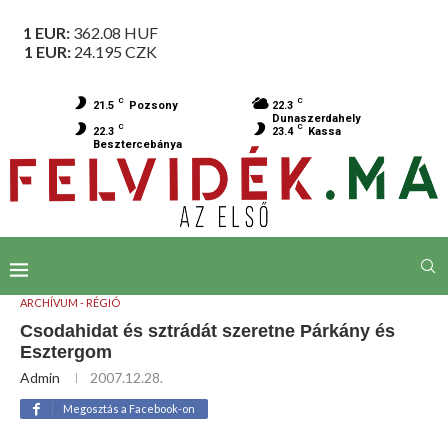
1 EUR:
362.08
HUF
1 EUR:
24.195
CZK
C
C
21.5
Pozsony
22.3
Dunaszerdahely
C
C
22.3
23.4
Kassa
Besztercebánya
ARCHÍVUM - RÉGIÓ
Csodahidat és sztrádát szeretne Párkány és
Esztergom
Admin
2007.12.28.
Megosztás a Facebook-on