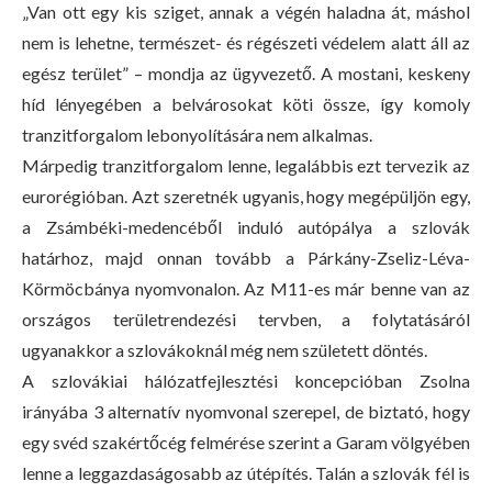
„Van ott egy kis sziget, annak a végén haladna át, máshol
nem is lehetne, természet- és régészeti védelem alatt áll az
egész terület” – mondja az ügyvezető. A mostani, keskeny
híd lényegében a belvárosokat köti össze, így komoly
tranzitforgalom lebonyolítására nem alkalmas.
Márpedig tranzitforgalom lenne, legalábbis ezt tervezik az
eurorégióban. Azt szeretnék ugyanis, hogy megépüljön egy,
a Zsámbéki-medencéből induló autópálya a szlovák
határhoz, majd onnan tovább a Párkány-Zseliz-Léva-
Körmöcbánya nyomvonalon. Az M11-es már benne van az
országos területrendezési tervben, a folytatásáról
ugyanakkor a szlovákoknál még nem született döntés.
A szlovákiai hálózatfejlesztési koncepcióban Zsolna
irányába 3 alternatív nyomvonal szerepel, de biztató, hogy
egy svéd szakértőcég felmérése szerint a Garam völgyében
lenne a leggazdaságosabb az útépítés. Talán a szlovák fél is