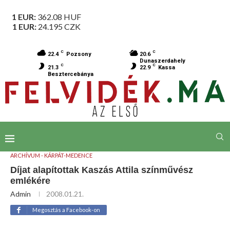
1 EUR:
362.08
HUF
1 EUR:
24.195
CZK
C
C
22.4
Pozsony
20.6
Dunaszerdahely
C
C
21.3
22.9
Kassa
Besztercebánya
ARCHÍVUM - KÁRPÁT-MEDENCE
Díjat alapítottak Kaszás Attila színművész
emlékére
Admin
2008.01.21.
Megosztás a Facebook-on