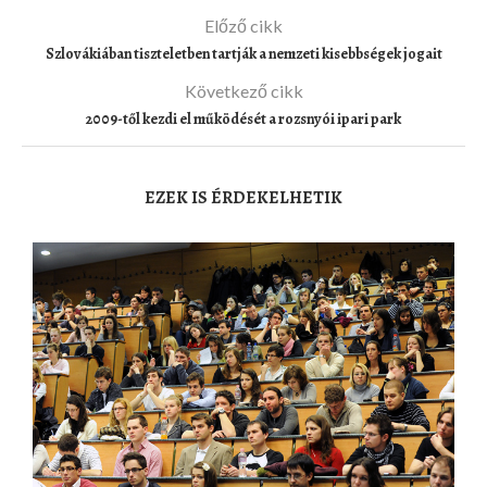
Előző cikk
Szlovákiában tiszteletben tartják a nemzeti kisebbségek jogait
Következő cikk
2009-től kezdi el működését a rozsnyói ipari park
EZEK IS ÉRDEKELHETIK