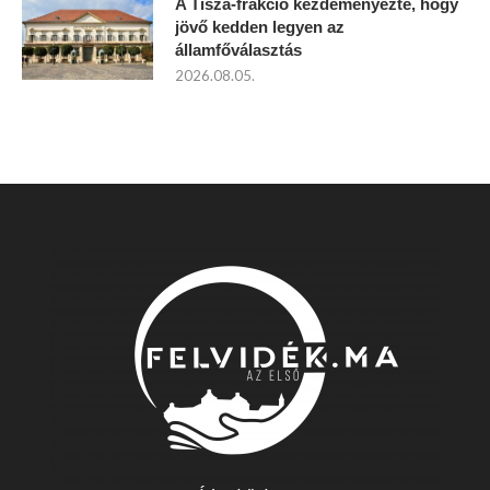
A Tisza-frakció kezdeményezte, hogy
jövő kedden legyen az
államfőválasztás
2026.08.05.