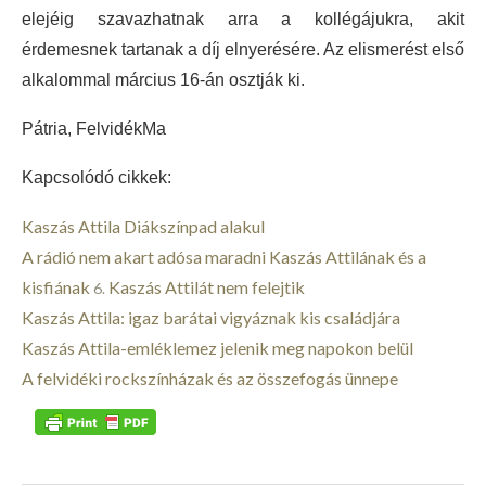
elejéig szavazhatnak arra a kollégájukra, akit
érdemesnek tartanak a díj elnyerésére. Az elismerést első
alkalommal március 16-án osztják ki.
Pátria, FelvidékMa
Kapcsolódó cikkek:
Kaszás Attila Diákszínpad alakul
A rádió nem akart adósa maradni Kaszás Attilának és a
kisfiának
Kaszás Attilát nem felejtik
6.
Kaszás Attila: igaz barátai vigyáznak kis családjára
Kaszás Attila-emléklemez jelenik meg napokon belül
A felvidéki rockszínházak és az összefogás ünnepe