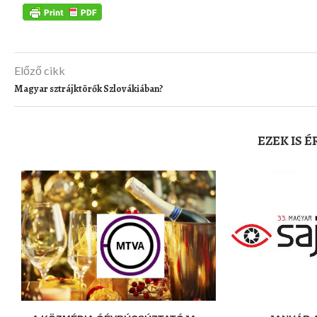
Előző cikk
Magyar sztrájktörők Szlovákiában?
EZEK IS 