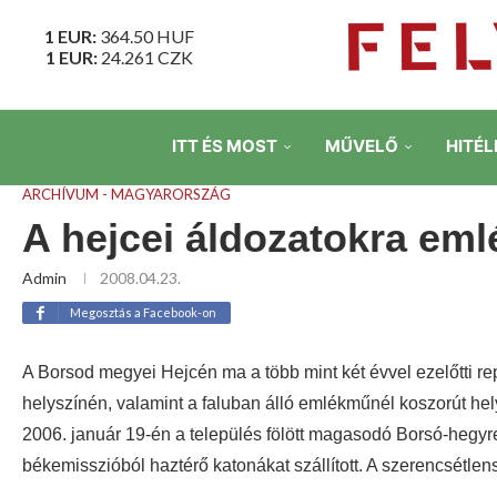
1 EUR:
364.50
HUF
1 EUR:
24.261
CZK
ITT ÉS MOST
MŰVELŐ
HITÉL
ARCHÍVUM - MAGYARORSZÁG
A hejcei áldozatokra em
Admin
2008.04.23.
Megosztás a Facebook-on
A Borsod megyei Hejcén ma a több mint két évvel ezelőtti r
helyszínén, valamint a faluban álló emlékműnél koszorút hel
2006. január 19-én a település fölött magasodó Borsó-hegyr
békemisszióból haztérő katonákat szállított. A szerencsétlen