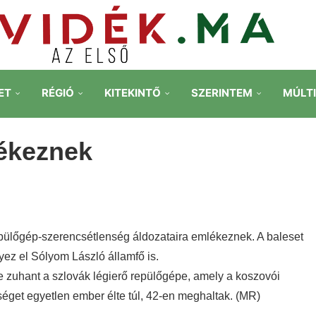
ET
RÉGIÓ
KITEKINTŐ
SZERINTEM
MÚLT
lékeznek
epülőgép-szerencsétlenség áldozataira emlékeznek. A baleset
yez el Sólyom László államfő is.
e zuhant a szlovák légierő repülőgépe, amely a koszovói
séget egyetlen ember élte túl, 42-en meghaltak. (MR)