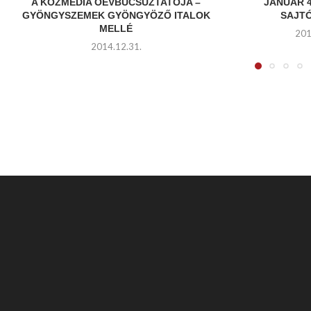
A KÖZMÉDIA ÓÉVBÚCSÚZTATÓJA –
JANUÁR 4
GYÖNGYSZEMEK GYÖNGYÖZŐ ITALOK
SAJT
MELLÉ
201
2014.12.31.