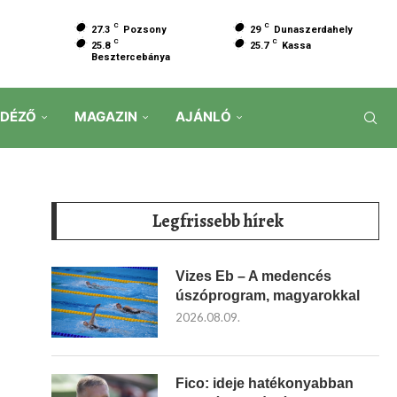
C
C
27.3
Pozsony
29
Dunaszerdahely
C
C
25.8
25.7
Kassa
Besztercebánya
IDÉZŐ
MAGAZIN
AJÁNLÓ
Legfrissebb hírek
Vizes Eb – A medencés
úszóprogram, magyarokkal
2026.08.09.
Fico: ideje hatékonyabban