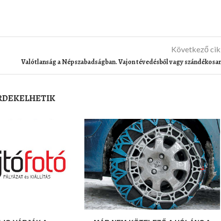
Következő ci
Valótlanság a Népszabadságban. Vajon tévedésből vagy szándékosa
ÉRDEKELHETIK