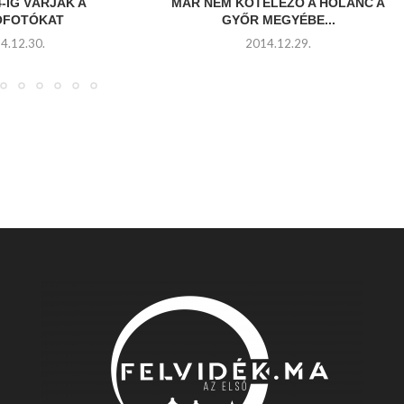
-IG VÁRJÁK A
MÁR NEM KÖTELEZŐ A HÓLÁNC A
ÓFOTÓKAT
GYŐR MEGYÉBE...
4.12.30.
2014.12.29.