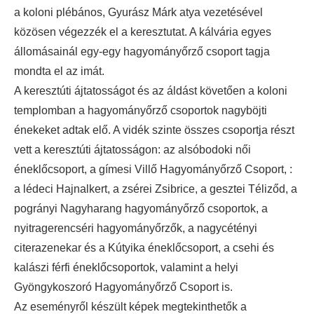
a koloni plébános, Gyurász Márk atya vezetésével
közösen végezzék el a keresztutat. A kálvária egyes
állomásainál egy-egy hagyományőrző csoport tagja
mondta el az imát.
A keresztúti ájtatosságot és az áldást követően a koloni
templomban a hagyományőrző csoportok nagyböjti
énekeket adtak elő. A vidék szinte összes csoportja részt
vett a keresztúti ájtatosságon: az alsóbodoki női
éneklőcsoport, a gímesi Villő Hagyományőrző Csoport, :
a lédeci Hajnalkert, a zsérei Zsibrice, a gesztei Téliződ, a
pogrányi Nagyharang hagyományőrző csoportok, a
nyitragerencséri hagyományőrzők, a nagycétényi
citerazenekar és a Kútyika éneklőcsoport, a csehi és
kalászi férfi éneklőcsoportok, valamint a helyi
Gyöngykoszoró Hagyományőrző Csoport is.
Az eseményről készült képek megtekinthetők a