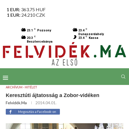
1 EUR:
363.75
HUF
1 EUR:
24.210
CZK
C
C
23.1
Pozsony
23.4
Dunaszerdahely
C
C
20.3
23.4
Kassa
Besztercebánya
ARCHÍVUM - HITÉLET
Keresztúti ájtatosság a Zobor-vidéken
Felvidék.ma
2014.04.01.
Megosztás a Facebook-on