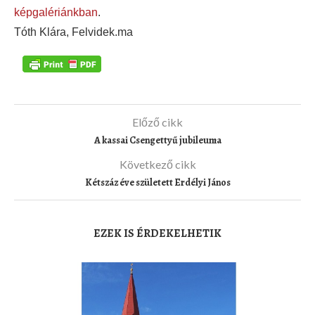
képgalériánkban
.
Tóth Klára, Felvidek.ma
Előző cikk
A kassai Csengettyű jubileuma
Következő cikk
Kétszáz éve született Erdélyi János
EZEK IS ÉRDEKELHETIK