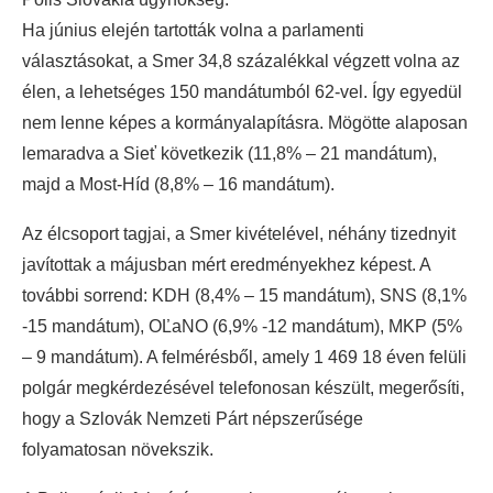
Ha június elején tartották volna a parlamenti
választásokat, a Smer 34,8 százalékkal végzett volna az
élen, a lehetséges 150 mandátumból 62-vel. Így egyedül
nem lenne képes a kormányalapításra. Mögötte alaposan
lemaradva a Sieť következik (11,8% – 21 mandátum),
majd a Most-Híd (8,8% – 16 mandátum).
Az élcsoport tagjai, a Smer kivételével, néhány tizednyit
javítottak a májusban mért eredményekhez képest. A
további sorrend: KDH (8,4% – 15 mandátum), SNS (8,1%
-15 mandátum), OĽaNO (6,9% -12 mandátum), MKP (5%
– 9 mandátum). A felmérésből, amely 1 469 18 éven felüli
polgár megkérdezésével telefonosan készült, megerősíti,
hogy a Szlovák Nemzeti Párt népszerűsége
folyamatosan növekszik.