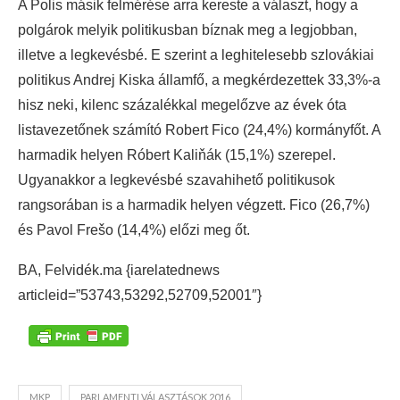
A Polis másik felmérése arra kereste a választ, hogy a
polgárok melyik politikusban bíznak meg a legjobban,
illetve a legkevésbé. E szerint a leghitelesebb szlovákiai
politikus Andrej Kiska államfő, a megkérdezettek 33,3%-a
hisz neki, kilenc százalékkal megelőzve az évek óta
listavezetőnek számító Robert Fico (24,4%) kormányfőt. A
harmadik helyen Róbert Kaliňák (15,1%) szerepel.
Ugyanakkor a legkevésbé szavahihető politikusok
rangsorában is a harmadik helyen végzett. Fico (26,7%)
és Pavol Frešo (14,4%) előzi meg őt.
BA, Felvidék.ma {iarelatednews
articleid=”53743,53292,52709,52001″}
MKP
PARLAMENTI VÁLASZTÁSOK 2016