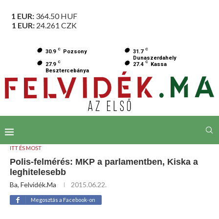
1 EUR:
364.50
HUF
1 EUR:
24.261
CZK
C
C
30.9
Pozsony
31.7
Dunaszerdahely
C
C
27.9
27.4
Kassa
Besztercebánya
ITT ÉS MOST
Polis-felmérés: MKP a parlamentben, Kiska a
leghitelesebb
Ba, Felvidék.ma
2015.06.22.
Megosztás a Facebook-on