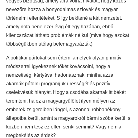
vegyes bizottság, amely arra volna hivatott, hogy közös
nevezőre hozza a bonyodalmas szlovák és magyar
történelmi ellentéteket. S így békítené a két nemzetet,
amely nota bene ezer évig élt egy hazában, ebből
kilencszázat látható problémák nélkül (mivelhogy azokat
többségükben utólag belemagyarázták).
A politikai pártokat sem értem, amelyek olyan primitív
módszerrel igyekeznek tőkét kovácsolni, hogy a
nemzetiségi kártyával hadonásznak, mintha azzal
akarnák pótolni programjuk ürességét és pozitív
cselekvésük hiányát. Hogy a csodába akarnak itt békét
teremteni, ha ez a magyargyűlölet ilyen mélyen az
emberek zsigereiben lángol, s azonnal robbanékony
állapotba kerül, amint a magyarokról bármi szóba kerül, s
közben nem tesz ez ellen senki semmit? Vagy nem a
megbékélés az érdek?