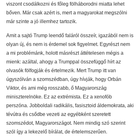
viszont csodálkozni és főleg fölháborodni miatta lehet
bőven. Már csak azért is, mert a magyarokat megszólni
már szinte a jó illemhez tartozik.
Amit a sajtó Trump leendő faláról összeír, igazából nem is
olyan új, és nem is érdemel sok figyelmet. Egyrészt nem
a mi problémánk, holott másrészt áttételesen mégis a
mienk: azáltal, ahogy a Trumppal összefüggő hírt az
olvasók fölfogják és értelmezik. Mert Trump itt van
úgyszólván a szomszédban, úgy hívják, hogy Orbán
Viktor, és ami még rosszabb, ő Magyarország
miniszterelnöke. Ez az extrémista. Ez a xenofób
perszóna. Jobboldali radikális, fasisztoid áldemokrata, aki
tévútra és csődbe vezeti az egyébként szeretett
szomszédot, Magyarországot. Nem mindig szó szerint
szól így a lekezelő bírálat, de értelemszerűen.