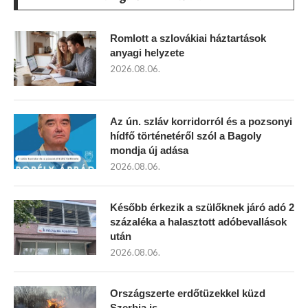
Romlott a szlovákiai háztartások
anyagi helyzete
2026.08.06.
Az ún. szláv korridorról és a pozsonyi
hídfő történetéről szól a Bagoly
mondja új adása
2026.08.06.
Később érkezik a szülőknek járó adó 2
százaléka a halasztott adóbevallások
után
2026.08.06.
Országszerte erdőtüzekkel küzd
Szerbia is