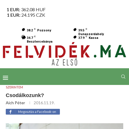
1 EUR:
362.08
HUF
1 EUR:
24.195
CZK
C
C
38.2
Pozsony
39.5
Dunaszerdahely
C
C
34.7
37.9
Kassa
Besztercebánya
SZERINTEM
Csodálkozunk?
Aich Péter
2016.11.19.
Megosztás a Facebook-on