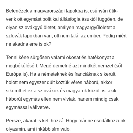
Belenézek a magyarországi lapokba is, csúnyán ütik-
verik ott egymást politikai állásfoglalásuktól függően, de
olyan szlovákgyűlöletet, amilyen magyargyűlöletet a
szlovák lapokban van, ott nem talál az ember. Pedig miért
ne akadna erre is ok?
Tenni kéne sürgősen valami okosat és hatékonyat a
megbékélésért. Megérdemelné azt mindkét nemzet (sőt
Európa is). Ha a németeknek és franciáknak sikerült,
holott nem egyszer dúlt köztük véres háború, akkor
sikerülhet ez a szlovákok és magyarok között is, akik
háborút egymás ellen nem vívtak, hanem mindig csak
egymással vállvetve.
Persze, akarat is kell hozzá. Hogy már ne csodálkozzunk
olyasmin, ami inkább sírnivaló.