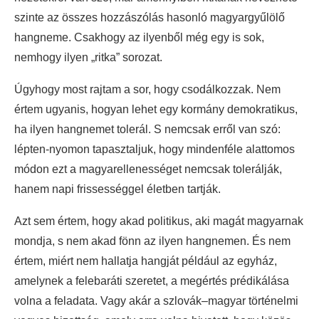
szinte az összes hozzászólás hasonló magyargyűlölő
hangneme. Csakhogy az ilyenből még egy is sok,
nemhogy ilyen „ritka” sorozat.
Úgyhogy most rajtam a sor, hogy csodálkozzak. Nem
értem ugyanis, hogyan lehet egy kormány demokratikus,
ha ilyen hangnemet tolerál. S nemcsak erről van szó:
lépten-nyomon tapasztaljuk, hogy mindenféle alattomos
módon ezt a magyarellenességet nemcsak tolerálják,
hanem napi frissességgel életben tartják.
Azt sem értem, hogy akad politikus, aki magát magyarnak
mondja, s nem akad fönn az ilyen hangnemen. És nem
értem, miért nem hallatja hangját például az egyház,
amelynek a felebaráti szeretet, a megértés prédikálása
volna a feladata. Vagy akár a szlovák–magyar történelmi