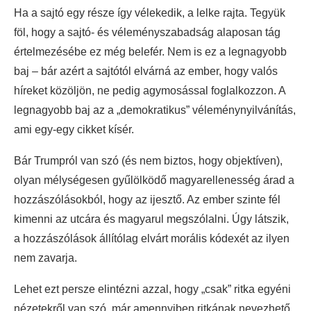
Ha a sajtó egy része így vélekedik, a lelke rajta. Tegyük
föl, hogy a sajtó- és véleményszabadság alaposan tág
értelmezésébe ez még belefér. Nem is ez a legnagyobb
baj – bár azért a sajtótól elvárná az ember, hogy valós
híreket közöljön, ne pedig agymosással foglalkozzon. A
legnagyobb baj az a „demokratikus” véleménynyilvánítás,
ami egy-egy cikket kísér.
Bár Trumpról van szó (és nem biztos, hogy objektíven),
olyan mélységesen gyűlölködő magyarellenesség árad a
hozzászólásokból, hogy az ijesztő. Az ember szinte fél
kimenni az utcára és magyarul megszólalni. Úgy látszik,
a hozzászólások állítólag elvárt morális kódexét az ilyen
nem zavarja.
Lehet ezt persze elintézni azzal, hogy „csak” ritka egyéni
nézetekről van szó, már amennyiben ritkának nevezhető