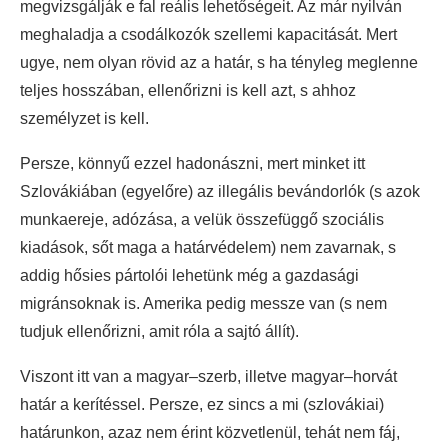
megvizsgálják e fal reális lehetőségeit. Az már nyilván
meghaladja a csodálkozók szellemi kapacitását. Mert
ugye, nem olyan rövid az a határ, s ha tényleg meglenne
teljes hosszában, ellenőrizni is kell azt, s ahhoz
személyzet is kell.
Persze, könnyű ezzel hadonászni, mert minket itt
Szlovákiában (egyelőre) az illegális bevándorlók (s azok
munkaereje, adózása, a velük összefüggő szociális
kiadások, sőt maga a határvédelem) nem zavarnak, s
addig hősies pártolói lehetünk még a gazdasági
migránsoknak is. Amerika pedig messze van (s nem
tudjuk ellenőrizni, amit róla a sajtó állít).
Viszont itt van a magyar–szerb, illetve magyar–horvát
határ a kerítéssel. Persze, ez sincs a mi (szlovákiai)
határunkon, azaz nem érint közvetlenül, tehát nem fáj,