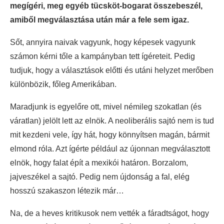
megígéri, meg egyéb tücsköt-bogarat összebeszél,
amiből megválasztása után már a fele sem igaz.
Sőt, annyira naivak vagyunk, hogy képesek vagyunk
számon kérni tőle a kampányban tett ígéreteit. Pedig
tudjuk, hogy a választások előtti és utáni helyzet merőben
különbözik, főleg Amerikában.
Maradjunk is egyelőre ott, mivel némileg szokatlan (és
váratlan) jelölt lett az elnök. A neoliberális sajtó nem is tud
mit kezdeni vele, így hát, hogy könnyítsen magán, bármit
elmond róla. Azt ígérte például az újonnan megválasztott
elnök, hogy falat épít a mexikói határon. Borzalom,
jajveszékel a sajtó. Pedig nem újdonság a fal, elég
hosszú szakaszon létezik már…
Na, de a heves kritikusok nem vették a fáradtságot, hogy