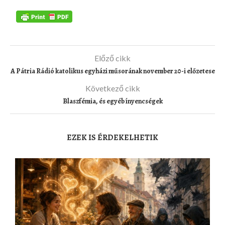
Előző cikk
A Pátria Rádió katolikus egyházi műsorának november 20-i előzetese
Következő cikk
Blaszfémia, és egyéb ínyencségek
EZEK IS ÉRDEKELHETIK