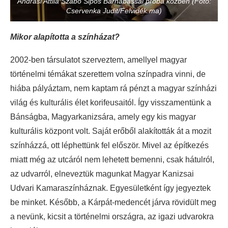
Andrási Attila Szabó Sipos Barnabással próba közben (Fotó:
Cservenka Judit/Felvidék.ma)
Mikor alapította a színházat?
2002-ben társulatot szerveztem, amellyel magyar
történelmi témákat szerettem volna színpadra vinni, de
hiába pályáztam, nem kaptam rá pénzt a magyar színházi
világ és kulturális élet korifeusaitól. Így visszamentünk a
Bánságba, Magyarkanizsára, amely egy kis magyar
kulturális központ volt. Saját erőből alakították át a mozit
színházzá, ott léphettünk fel először. Mivel az építkezés
miatt még az utcáról nem lehetett bemenni, csak hátulról,
az udvarról, elneveztük magunkat Magyar Kanizsai
Udvari Kamaraszínháznak. Egyesületként így jegyeztek
be minket. Később, a Kárpát-medencét járva rövidült meg
a nevünk, kicsit a történelmi országra, az igazi udvarokra