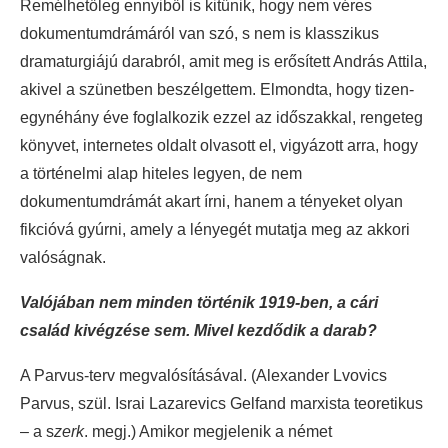
Remélhetőleg ennyiből is kitűnik, hogy nem véres
dokumentumdrámáról van szó, s nem is klasszikus
dramaturgiájú darabról, amit meg is erősített András Attila,
akivel a szünetben beszélgettem. Elmondta, hogy tizen-
egynéhány éve foglalkozik ezzel az időszakkal, rengeteg
könyvet, internetes oldalt olvasott el, vigyázott arra, hogy
a történelmi alap hiteles legyen, de nem
dokumentumdrámát akart írni, hanem a tényeket olyan
fikcióvá gyúrni, amely a lényegét mutatja meg az akkori
valóságnak.
Valójában nem minden történik 1919-ben, a cári
család kivégzése sem. Mivel kezdődik a darab?
A Parvus-terv megvalósításával. (Alexander Lvovics
Parvus, szül. Israi Lazarevics Gelfand marxista teoretikus
– a s
zerk
. megj.) Amikor megjelenik a német