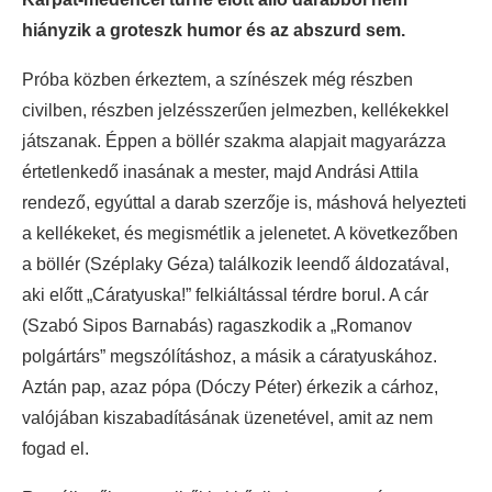
hiányzik a groteszk humor és az abszurd sem.
Próba közben érkeztem, a színészek még részben
civilben, részben jelzésszerűen jelmezben, kellékekkel
játszanak. Éppen a böllér szakma alapjait magyarázza
értetlenkedő inasának a mester, majd Andrási Attila
rendező, egyúttal a darab szerzője is, máshová helyezteti
a kellékeket, és megismétlik a jelenetet. A következőben
a böllér (Széplaky Géza) találkozik leendő áldozatával,
aki előtt „Cáratyuska!” felkiáltással térdre borul. A cár
(Szabó Sipos Barnabás) ragaszkodik a „Romanov
polgártárs” megszólításhoz, a másik a cáratyuskához.
Aztán pap, azaz pópa (Dóczy Péter) érkezik a cárhoz,
valójában kiszabadításának üzenetével, amit az nem
fogad el.