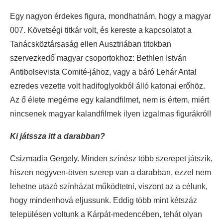
Egy nagyon érdekes figura, mondhatnám, hogy a magyar
007. Követségi titkár volt, és kereste a kapcsolatot a
Tanácsköztársaság ellen Ausztriában titokban
szervezkedő magyar csoportokhoz: Bethlen István
Antibolsevista Comité-jához, vagy a báró Lehár Antal
ezredes vezette volt hadifoglyokból álló katonai erőhöz.
Az ő élete megérne egy kalandfilmet, nem is értem, miért
nincsenek magyar kalandfilmek ilyen izgalmas figurákról!
Ki játssza itt a darabban?
Csizmadia Gergely. Minden színész több szerepet játszik,
hiszen negyven-ötven szerep van a darabban, ezzel nem
lehetne utazó színházat működtetni, viszont az a célunk,
hogy mindenhová eljussunk. Eddig több mint kétszáz
településen voltunk a Kárpát-medencében, tehát olyan