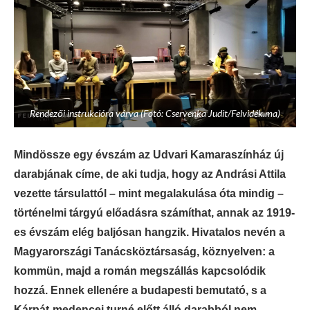
Rendezői instrukcióra várva (Fotó: Cservenka Judit/Felvidék.ma)
Mindössze egy évszám az Udvari Kamaraszínház új
darabjának címe, de aki tudja, hogy az Andrási Attila
vezette társulattól – mint megalakulása óta mindig –
történelmi tárgyú előadásra számíthat, annak az 1919-
es évszám elég baljósan hangzik. Hivatalos nevén a
Magyarországi Tanácsköztársaság, köznyelven: a
kommün, majd a román megszállás kapcsolódik
hozzá. Ennek ellenére a budapesti bemutató, s a
Kárpát-medencei turné előtt álló darabból nem