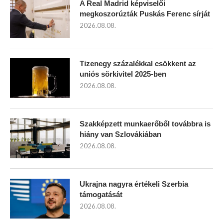
A Real Madrid képviselői
megkoszorúzták Puskás Ferenc sírját
2026.08.08.
Tizenegy százalékkal csökkent az
uniós sörkivitel 2025-ben
2026.08.08.
Szakképzett munkaerőből továbbra is
hiány van Szlovákiában
2026.08.08.
Ukrajna nagyra értékeli Szerbia
támogatását
2026.08.08.