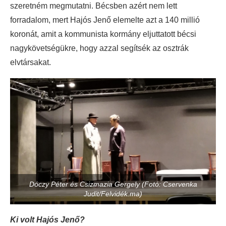
szeretném megmutatni. Bécsben azért nem lett
forradalom, mert Hajós Jenő elemelte azt a 140 millió
koronát, amit a kommunista kormány eljuttatott bécsi
nagykövetségükre, hogy azzal segítsék az osztrák
elvtársakat.
Dóczy Péter és Csizmazia Gergely (Fotó: Cservenka
Judit/Felvidék.ma)
Ki volt Hajós Jenő?