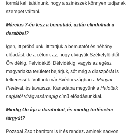
formát kell találnunk, hogy a színészek könnyen tudjanak
szerepet váltani.
Március 7-én lesz a bemutató, aztán elindulnak a
darabbal?
Igen, itt próbálunk, itt tartjuk a bemutatót és néhány
előadást, de a célunk az, hogy elvigyük Székelyföldtől
Őrvidékig, Felvidéktől Délvidékig, vagyis az egész
magyarlakta területet bejárjuk, sőt még a diaszpórát is
felkeressük. Voltunk már Svédországban a
Magyar
Pietá
val, és tavasszal Kanadába megyünk a
Halottak
napjától virágvasárnapig
című előadásunkkal.
Mindig Ön írja a darabokat, és mindig történelmi
tárgyút?
Pozsgai Zsolt barátom is ír és rendez, aminek nagyon