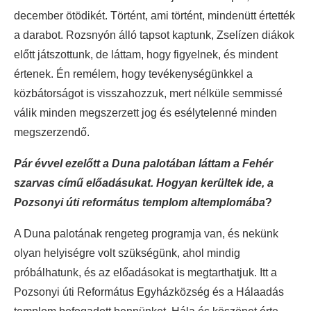
december ötödikét. Történt, ami történt, mindenütt értették
a darabot. Rozsnyón álló tapsot kaptunk, Zselízen diákok
előtt játszottunk, de láttam, hogy figyelnek, és mindent
értenek. Én remélem, hogy tevékenységünkkel a
közbátorságot is visszahozzuk, mert nélküle semmissé
válik minden megszerzett jog és esélytelenné minden
megszerzendő.
Pár évvel ezelőtt a Duna palotában láttam a Fehér
szarvas című előadásukat. Hogyan kerültek ide, a
Pozsonyi úti református templom altemplomába
?
A Duna palotának rengeteg programja van, és nekünk
olyan helyiségre volt szükségünk, ahol mindig
próbálhatunk, és az előadásokat is megtarthatjuk. Itt a
Pozsonyi úti Református Egyházközség és a Hálaadás