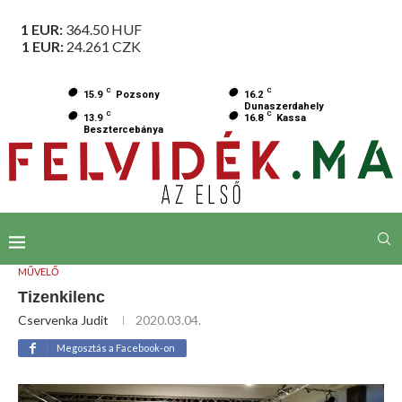
1 EUR:
364.50
HUF
1 EUR:
24.261
CZK
C
C
15.9
Pozsony
16.2
Dunaszerdahely
C
C
13.9
16.8
Kassa
Besztercebánya
MŰVELŐ
Tizenkilenc
Cservenka Judit
2020.03.04.
Megosztás a Facebook-on