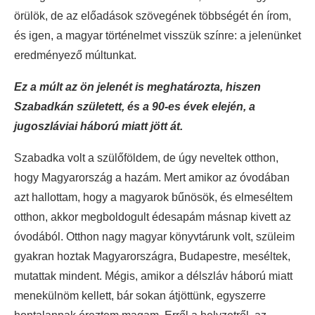
örülök, de az előadások szövegének többségét én írom,
és igen, a magyar történelmet visszük színre: a jelenünket
eredményező múltunkat.
Ez a múlt az ön jelenét is meghatározta, hiszen
Szabadkán született, és a 90-es évek elején, a
jugoszláviai háború miatt jött át.
Szabadka volt a szülőföldem, de úgy neveltek otthon,
hogy Magyarország a hazám. Mert amikor az óvodában
azt hallottam, hogy a magyarok bűnösök, és elmeséltem
otthon, akkor megboldogult édesapám másnap kivett az
óvodából. Otthon nagy magyar könyvtárunk volt, szüleim
gyakran hoztak Magyarországra, Budapestre, meséltek,
mutattak mindent. Mégis, amikor a délszláv háború miatt
menekülnöm kellett, bár sokan átjöttünk, egyszerre