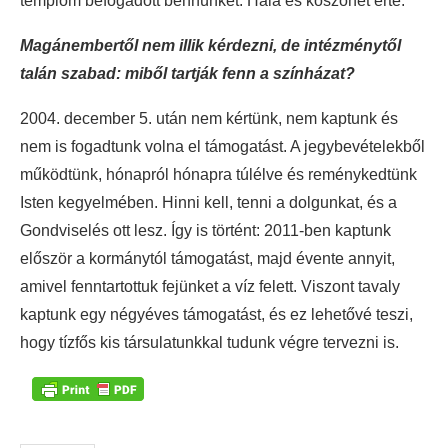
templom befogadott bennünket. Hála és köszönet érte.
Magánembertől nem illik kérdezni, de intézménytől
talán szabad: miből tartják fenn a színházat?
2004. december 5. után nem kértünk, nem kaptunk és
nem is fogadtunk volna el támogatást. A jegybevételekből
működtünk, hónapról hónapra túlélve és reménykedtünk
Isten kegyelmében. Hinni kell, tenni a dolgunkat, és a
Gondviselés ott lesz. Így is történt: 2011-ben kaptunk
először a kormánytól támogatást, majd évente annyit,
amivel fenntartottuk fejünket a víz felett. Viszont tavaly
kaptunk egy négyéves támogatást, és ez lehetővé teszi,
hogy tízfős kis társulatunkkal tudunk végre tervezni is.