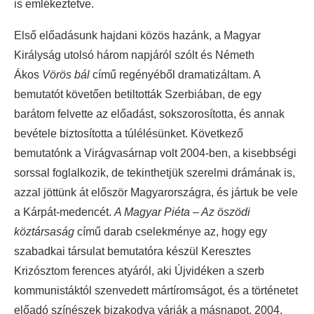
is emlékeztetve.
Első előadásunk hajdani közös hazánk, a Magyar
Királyság utolsó három napjáról szólt és Németh
Ákos
Vörös bál
című regényéből dramatizáltam. A
bemutatót követően betiltották Szerbiában, de egy
barátom felvette az előadást, sokszorosította, és annak
bevétele biztosította a túlélésünket. Következő
bemutatónk a Virágvasárnap volt 2004-ben, a kisebbségi
sorssal foglalkozik, de tekinthetjük szerelmi drámának is,
azzal jöttünk át először Magyarországra, és jártuk be vele
a Kárpát-medencét.
A Magyar Piéta – Az öszödi
köztársaság
című darab cselekménye az, hogy egy
szabadkai társulat bemutatóra készül Keresztes
Krizósztom ferences atyáról, aki Újvidéken a szerb
kommunistáktól szenvedett mártíromságot, és a történetet
előadó színészek bizakodva várják a másnapot, 2004.