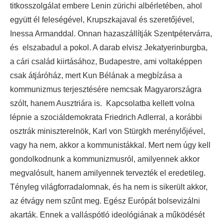
titkosszolgálat embere Lenin zürichi albérletében, ahol
együtt él feleségével, Krupszkajaval és szeretőjével,
Inessa Armanddal. Onnan hazaszállítják Szentpétervárra,
és elszabadul a pokol. A darab elvisz Jekatyerinburgba,
a cári család kiirtásához, Budapestre, ami voltaképpen
csak átjáróház, mert Kun Bélának a megbízása a
kommunizmus terjesztésére nemcsak Magyarországra
szólt, hanem Ausztriára is. Kapcsolatba kellett volna
lépnie a szociáldemokrata Friedrich Adlerral, a korábbi
osztrák miniszterelnök, Karl von Stürgkh merénylőjével,
vagy ha nem, akkor a kommunistákkal. Mert nem úgy kell
gondolkodnunk a kommunizmusról, amilyennek akkor
megvalósult, hanem amilyennek tervezték el eredetileg.
Tényleg világforradalomnak, és ha nem is sikerült akkor,
az étvágy nem szűnt meg. Egész Európát bolsevizálni
akarták. Ennek a valláspótló ideológiának a működését