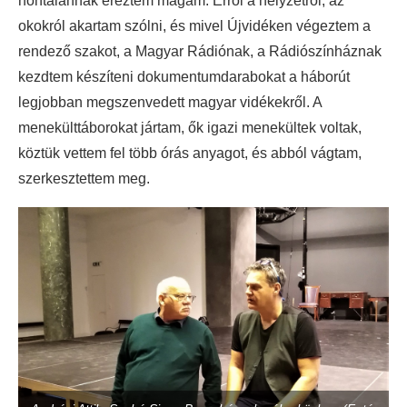
hontalannak éreztem magam. Erről a helyzetről, az
okokról akartam szólni, és mivel Újvidéken végeztem a
rendező szakot, a Magyar Rádiónak, a Rádiószínháznak
kezdtem készíteni dokumentumdarabokat a háborút
legjobban megszenvedett magyar vidékekről. A
menekülttáborokat jártam, ők igazi menekültek voltak,
köztük vettem fel több órás anyagot, és abból vágtam,
szerkesztettem meg.