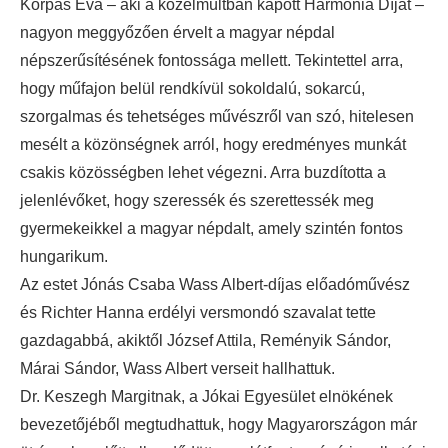
Korpás Éva – aki a közelmúltban kapott Harmónia Díjat –
nagyon meggyőzően érvelt a magyar népdal
népszerűsítésének fontossága mellett. Tekintettel arra,
hogy műfajon belül rendkívül sokoldalú, sokarcú,
szorgalmas és tehetséges művészről van szó, hitelesen
mesélt a közönségnek arról, hogy eredményes munkát
csakis közösségben lehet végezni. Arra buzdította a
jelenlévőket, hogy szeressék és szerettessék meg
gyermekeikkel a magyar népdalt, amely szintén fontos
hungarikum.
Az estet Jónás Csaba Wass Albert-díjas előadóművész
és Richter Hanna erdélyi versmondó szavalat tette
gazdagabbá, akiktől József Attila, Reményik Sándor,
Márai Sándor, Wass Albert verseit hallhattuk.
Dr. Keszegh Margitnak, a Jókai Egyesület elnökének
bevezetőjéből megtudhattuk, hogy Magyarországon már