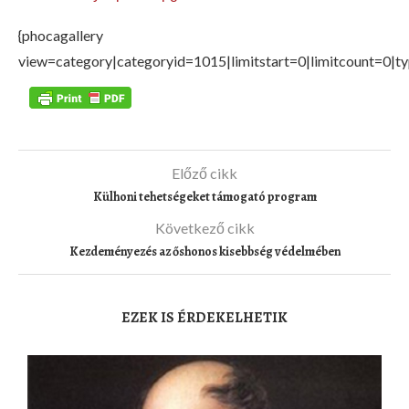
{phocagallery
view=category|categoryid=1015|limitstart=0|limitcount=0|t
Előző cikk
Külhoni tehetségeket támogató program
Következő cikk
Kezdeményezés az őshonos kisebbség védelmében
EZEK IS ÉRDEKELHETIK