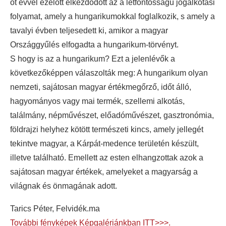
öt évvel ezelőtt elkezdődött az a létfontosságú jogalkotási
folyamat, amely a hungarikumokkal foglalkozik, s amely a
tavalyi évben teljesedett ki, amikor a magyar
Országgyűlés elfogadta a hungarikum-törvényt.
S hogy is az a hungarikum? Ezt a jelenlévők a
következőképpen válaszolták meg: A hungarikum olyan
nemzeti, sajátosan magyar értékmegőrző, időt álló,
hagyományos vagy mai termék, szellemi alkotás,
találmány, népművészet, előadóművészet, gasztronómia,
földrajzi helyhez kötött természeti kincs, amely jellegét
tekintve magyar, a Kárpát-medence területén készült,
illetve található. Emellett az esten elhangzottak azok a
sajátosan magyar értékek, amelyeket a magyarság a
világnak és önmagának adott.
Tarics Péter, Felvidék.ma
További fényképek Képgalériánkban ITT>>>.