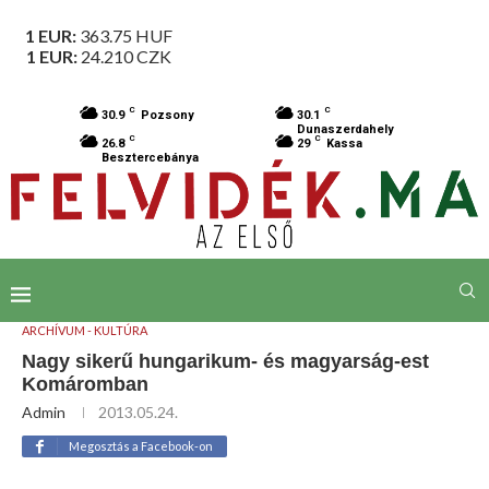
1 EUR:
363.75
HUF
1 EUR:
24.210
CZK
C
C
30.9
Pozsony
30.1
Dunaszerdahely
C
C
26.8
29
Kassa
Besztercebánya
ARCHÍVUM - KULTÚRA
Nagy sikerű hungarikum- és magyarság-est
Komáromban
Admin
2013.05.24.
Megosztás a Facebook-on