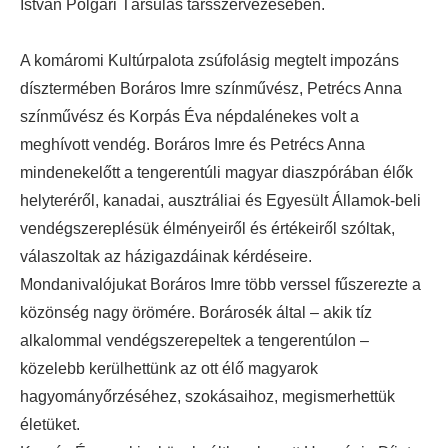
István Polgári Társulás társszervezésében.
A komáromi Kultúrpalota zsúfolásig megtelt impozáns
dísztermében Boráros Imre színművész, Petrécs Anna
színművész és Korpás Éva népdalénekes volt a
meghívott vendég. Boráros Imre és Petrécs Anna
mindenekelőtt a tengerentúli magyar diaszpórában élők
helyteréről, kanadai, ausztráliai és Egyesült Államok-beli
vendégszereplésük élményeiről és értékeiről szóltak,
válaszoltak az házigazdáinak kérdéseire.
Mondanivalójukat Boráros Imre több verssel fűszerezte a
közönség nagy örömére. Borárosék által – akik tíz
alkalommal vendégszerepeltek a tengerentúlon –
közelebb kerülhettünk az ott élő magyarok
hagyományőrzéséhez, szokásaihoz, megismerhettük
életüket.