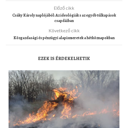
Előző cikk
Csáky Károly naplójából: Az ideológiák s az egyéb túlkapások
csapdáiban
Következő cikk
Közgazdasági és pénzügyi alapismeretek a hétköznapokban
EZEK IS ÉRDEKELHETIK