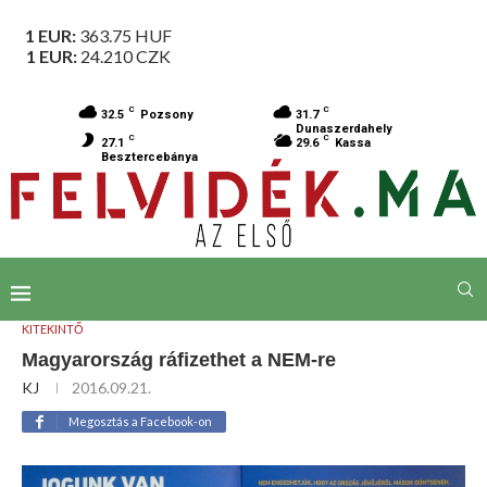
1 EUR:
363.75
HUF
1 EUR:
24.210
CZK
C
C
32.5
Pozsony
31.7
Dunaszerdahely
C
C
27.1
29.6
Kassa
Besztercebánya
KITEKINTŐ
Magyarország ráfizethet a NEM-re
KJ
2016.09.21.
Megosztás a Facebook-on