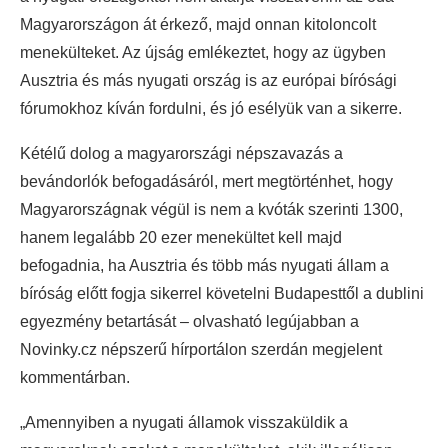
Magyarországon át érkező, majd onnan kitoloncolt
menekülteket. Az újság emlékeztet, hogy az ügyben
Ausztria és más nyugati ország is az európai bírósági
fórumokhoz kíván fordulni, és jó esélyük van a sikerre.
Kétélű dolog a magyarországi népszavazás a
bevándorlók befogadásáról, mert megtörténhet, hogy
Magyarországnak végül is nem a kvóták szerinti 1300,
hanem legalább 20 ezer menekültet kell majd
befogadnia, ha Ausztria és több más nyugati állam a
bíróság előtt fogja sikerrel követelni Budapesttől a dublini
egyezmény betartását – olvasható legújabban a
Novinky.cz népszerű hírportálon szerdán megjelent
kommentárban.
„Amennyiben a nyugati államok visszaküldik a