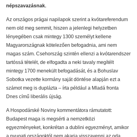
népszavazásnak.
Az országos prágai napilapok szerint a kvótareferendum
nem old meg semmit, hiszen a jelenlegi helyzetben
lényegében csak mintegy 1300 személyt kellene
Magyarországnak kötelezően befogadnia, ami nem
magas szám. Csehország szintén ellenzi a kvótarendszer
tartóssá tételét, de elfogadta a neki tavaly megítélt
mintegy 1700 menekült befogadását, és a Bohuslav
Sobotka vezette kormány saját döntése alapján ezt a
számot meg is duplázta – írta például a Mladá fronta
Dnes című liberális újság.
A Hospodárské Noviny kommentátora rámutatott:
Budapest maga is megsérti a nemzetközi
egyezményeket, konkrétan a dublini egyezményt, amikor
a nyugati országoktól nem akarja visszavenni az oda