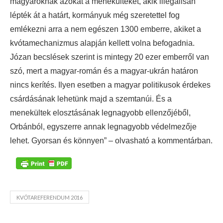
magyaroknak azokat a menekülteket, akik illegálisan
lépték át a határt, kormányuk még szeretettel fog
emlékezni arra a nem egészen 1300 emberre, akiket a
kvótamechanizmus alapján kellett volna befogadnia.
Józan becslések szerint is mintegy 20 ezer emberről van
szó, mert a magyar-román és a magyar-ukrán határon
nincs kerítés. Ilyen esetben a magyar politikusok érdekes
csárdásának lehetünk majd a szemtanúi. És a
menekültek elosztásának legnagyobb ellenzőjéből,
Orbánból, egyszerre annak legnagyobb védelmezője
lehet. Gyorsan és könnyen” – olvasható a kommentárban.
KVÓTAREFERENDUM 2016