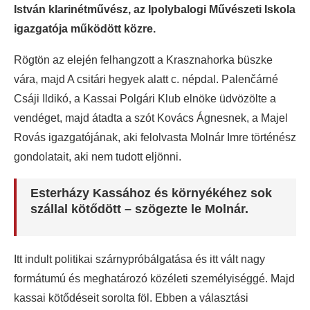
István klarinétművész, az Ipolybalogi Művészeti Iskola
igazgatója működött közre.
Rögtön az elején felhangzott a Krasznahorka büszke
vára, majd A csitári hegyek alatt c. népdal. Palenčárné
Csáji Ildikó, a Kassai Polgári Klub elnöke üdvözölte a
vendéget, majd átadta a szót Kovács Ágnesnek, a Majel
Rovás igazgatójának, aki felolvasta Molnár Imre történész
gondolatait, aki nem tudott eljönni.
Esterházy Kassához és környékéhez sok
szállal kötődött – szögezte le Molnár.
Itt indult politikai szárnypróbálgatása és itt vált nagy
formátumú és meghatározó közéleti személyiséggé. Majd
kassai kötődéseit sorolta föl. Ebben a választási