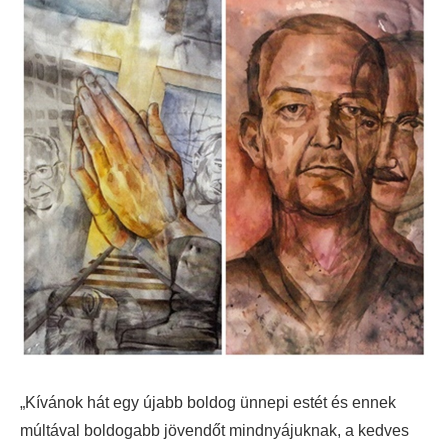
„Kívánok hát egy újabb boldog ünnepi estét és ennek
múltával boldogabb jövendőt mindnyájuknak, a kedves