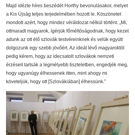
Majd idézte híres beszédét Horthy bevonulásakor, melyet
a Kis Újság teljes terjedelmében hozott le. Köszönetet
mondott azért, hogy mindez véráldozat nélkül történt. „Mi,
ottmaradt magyarok, ígérjük főméltóságodnak, hogy kezet
adunk az ott élő szlovák testvéreinknek és velük együtt
dolgozunk egy szebb jövőért. Az ideát lévő magyaroktól
pedig kérem, hogy az idecsatolt szlovákok nemzeti
érzéseit tartsák a legmélyebb tiszteletben, engedjék meg,
hogy ugyanúgy élhessenek itten, mint ahogy mi
követeljük, hogy ott [Szlovákiában] élhessünk.”