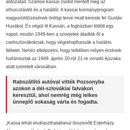
áldozatait. Számos kassai zsidót mentett meg az
elhurcolástól és a haláltól. A kassai kormányprogram
magyarüldözésének ördögi terve miatt kereste fel Gustáv
Husákot. És végül itt Kassán, a fogházban töltött egy
napot, miután 1949-ben a szovjetek átadták őt a
csehszlovákoknak, hogy végrehajthassák a halálos
ítéletet. Nehéz elképzelni, hogy lelkében milyen érzések
hullámoztak az 1949. április 20-ról 21-re virradó éjszaka
alatt szeretett városában.
Rabszállító autóval vitték Pozsonyba
azokon a dél-szlovákiai falvakon
keresztül, ahol nemrég még lelkes
ünneplő sokaság várta és fogadta.
„Kassa tehát elválaszthatatlanul összenőtt Esterházy