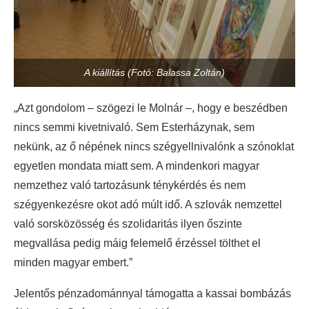
A kiállítás (Fotó: Balassa Zoltán)
„Azt gondolom – szögezi le Molnár –, hogy e beszédben
nincs semmi kivetnivaló. Sem Esterházynak, sem
nekünk, az ő népének nincs szégyellnivalónk a szónoklat
egyetlen mondata miatt sem. A mindenkori magyar
nemzethez való tartozásunk ténykérdés és nem
szégyenkezésre okot adó múlt idő. A szlovák nemzettel
való sorsközösség és szolidaritás ilyen őszinte
megvallása pedig máig felemelő érzéssel tölthet el
minden magyar embert.”
Jelentős pénzadománnyal támogatta a kassai bombázás