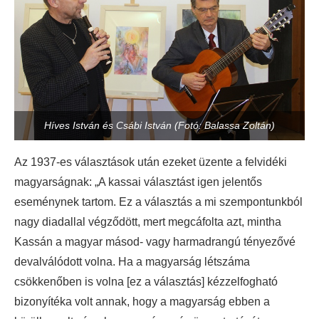
Híves István és Csábi István (Fotó: Balassa Zoltán)
Az 1937-es választások után ezeket üzente a felvidéki
magyarságnak: „A kassai választást igen jelentős
eseménynek tartom. Ez a választás a mi szempontunkból
nagy diadallal végződött, mert megcáfolta azt, mintha
Kassán a magyar másod- vagy harmadrangú tényezővé
devalválódott volna. Ha a magyarság létszáma
csökkenőben is volna [ez a választás] kézzelfogható
bizonyítéka volt annak, hogy a magyarság ebben a