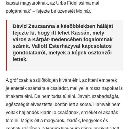
kassai magyaroknak, az Urbs Fidelissima mai
polgárainak” – fejezte be üzenetét Molnár.
Dávid Zsuzsanna a későbbiekben háláját
fejezte ki, hogy itt lehet Kassán, mely
város a Kárpát-medencében fogalomnak
számít. Vallott Esterházyval kapcsolatos
gondolatairól, melyek a képek ösztönzői
lettek.
A gróf csak a szülőföldjén kívánt élni, az itteni emberek
jelentették számára a családot, mellyel a rossz napokat is
át akarta élni. De nem tudta túlélni. Javait, szabadságát,
egészségét elvesztette, börtön lett a sorsa. Hamvait nem
voltak hajlandók kiadni a családnak, emlékét el akarták
törölni. Mégis élt a magyarok, zsidók, lengyelek és
csehek szívében. A Rerum Novarum pápai enciklika lett