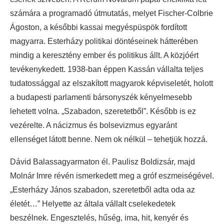
számára a programadó útmutatás, melyet Fischer-Colbrie
Ágoston, a későbbi kassai megyéspüspök fordított
magyarra. Esterházy politikai döntéseinek hátterében
mindig a keresztény ember és politikus állt. A közjóért
tevékenykedett. 1938-ban éppen Kassán vállalta teljes
tudatossággal az elszakított magyarok képviseletét, holott
a budapesti parlamenti bársonyszék kényelmesebb
lehetett volna. „Szabadon, szeretetből”. Később is ez
vezérelte. A nácizmus és bolsevizmus egyaránt
ellenséget látott benne. Nem ok nélkül – tehetjük hozzá.
Dávid Balassagyarmaton él. Paulisz Boldizsár, majd
Molnár Imre révén ismerkedett meg a gróf eszmeiségével.
„Esterházy János szabadon, szeretetből adta oda az
életét…” Helyette az általa vállalt cselekedetek
beszélnek. Engesztelés, hűség, ima, hit, kenyér és