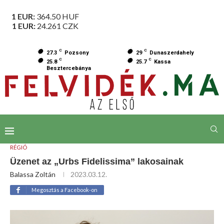
1 EUR:
364.50
HUF
1 EUR:
24.261
CZK
C
C
27.3
Pozsony
29
Dunaszerdahely
C
C
25.8
25.7
Kassa
Besztercebánya
RÉGIÓ
Üzenet az „Urbs Fidelissima” lakosainak
Balassa Zoltán
2023.03.12.
Megosztás a Facebook-on