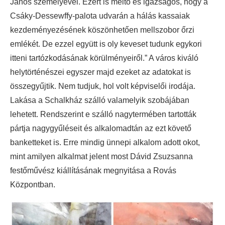
János személyével. Ezért is méltó és igazságos, hogy a
Csáky-Dessewffy-palota udvarán a hálás kassaiak
kezdeményezésének köszönhetően mellszobor őrzi
emlékét. De ezzel együtt is oly keveset tudunk egykori
itteni tartózkodásának körülményeiről.” A város kiváló
helytörténészei egyszer majd ezeket az adatokat is
összegyűjtik. Nem tudjuk, hol volt képviselői irodája.
Lakása a Schalkház szálló valamelyik szobájában
lehetett. Rendszerint e szálló nagytermében tartották
pártja nagygyűléseit és alkalomadtán az ezt követő
banketteket is. Erre mindig ünnepi alkalom adott okot,
mint amilyen alkalmat jelent most Dávid Zsuzsanna
festőművész kiállításának megnyitása a Rovás
Központban.