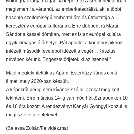
Boldognak tartja magát, ha képei hozzásegítenek jobban
megismerni a vértanút, az emberkatedrálist, aki a többi
hasonló szellemiségű emberrel őre és útmutatója a
keresztény európai kultúrának. Erre döbbent rá Márai
Sándor a kassai dómban, mert ez is az európai kultúra
egyik kimagasló őrhelye. Pál apostol a korinthusaikhoz
intézett második leveléből idézett a végén. „Krisztus
nevében kérünk. Engesztelődjetek ki az Istennel!”
Majd megtekintettük az Apám, Esterházy János című
filmet, mely 2020-ban készült.
A képekről pedig nem kívánok szólni, azokat meg kell
tekinteni. Erre március 14-ig van mód hétköznaponkén 10
és 18 óra között. A rendezvényt Kanyár Gyöngyi konzul is
megtisztelte jelenlétével.
(Balassa Zoltán/Felvidék.ma)