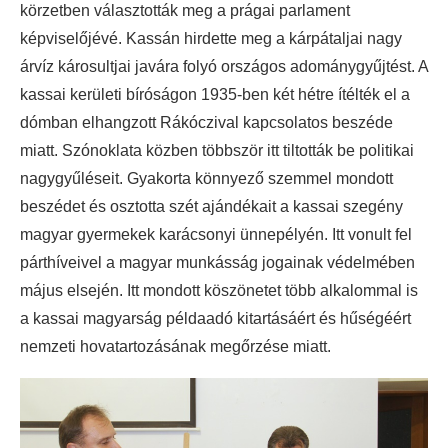
körzetben választották meg a prágai parlament
képviselőjévé. Kassán hirdette meg a kárpátaljai nagy
árvíz károsultjai javára folyó országos adománygyűjtést. A
kassai kerületi bíróságon 1935-ben két hétre ítélték el a
dómban elhangzott Rákóczival kapcsolatos beszéde
miatt. Szónoklata közben többször itt tiltották be politikai
nagygyűléseit. Gyakorta könnyező szemmel mondott
beszédet és osztotta szét ajándékait a kassai szegény
magyar gyermekek karácsonyi ünnepélyén. Itt vonult fel
párthíveivel a magyar munkásság jogainak védelmében
május elsején. Itt mondott köszönetet több alkalommal is
a kassai magyarság példaadó kitartásáért és hűségéért
nemzeti hovatartozásának megőrzése miatt.