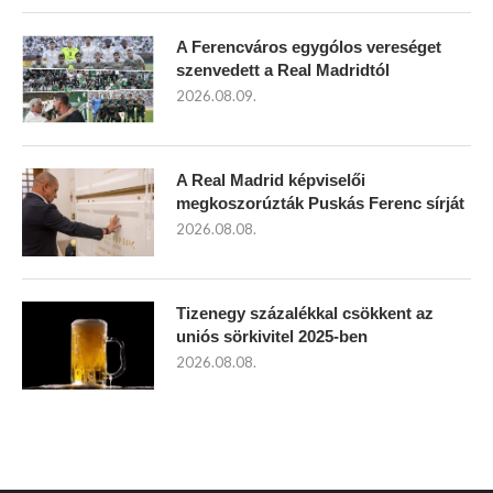
A Ferencváros egygólos vereséget
szenvedett a Real Madridtól
2026.08.09.
A Real Madrid képviselői
megkoszorúzták Puskás Ferenc sírját
2026.08.08.
Tizenegy százalékkal csökkent az
uniós sörkivitel 2025-ben
2026.08.08.