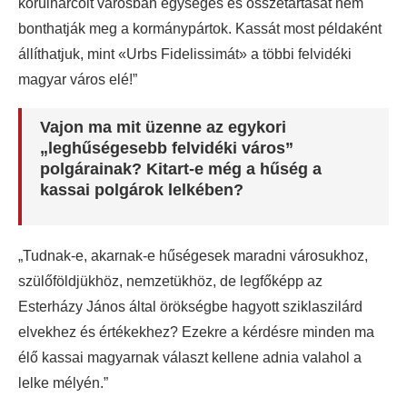
körülharcolt városban egységes és összetartását nem
bonthatják meg a kormánypártok. Kassát most példaként
állíthatjuk, mint «Urbs Fidelissimát» a többi felvidéki
magyar város elé!”
Vajon ma mit üzenne az egykori
„leghűségesebb felvidéki város”
polgárainak? Kitart-e még a hűség a
kassai polgárok lelkében?
„Tudnak-e, akarnak-e hűségesek maradni városukhoz,
szülőföldjükhöz, nemzetükhöz, de legfőképp az
Esterházy János által örökségbe hagyott sziklaszilárd
elvekhez és értékekhez? Ezekre a kérdésre minden ma
élő kassai magyarnak választ kellene adnia valahol a
lelke mélyén.”