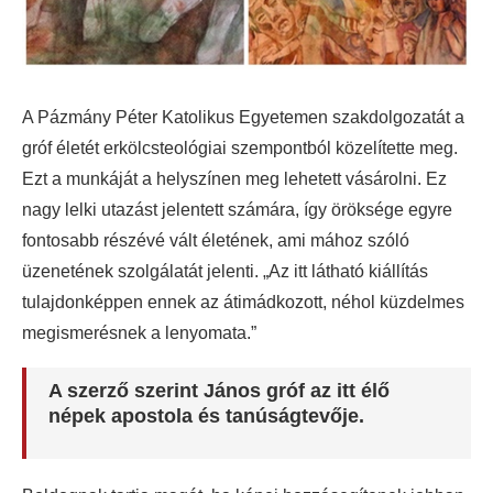
A Pázmány Péter Katolikus Egyetemen szakdolgozatát a
gróf életét erkölcsteológiai szempontból közelítette meg.
Ezt a munkáját a helyszínen meg lehetett vásárolni. Ez
nagy lelki utazást jelentett számára, így öröksége egyre
fontosabb részévé vált életének, ami mához szóló
üzenetének szolgálatát jelenti. „Az itt látható kiállítás
tulajdonképpen ennek az átimádkozott, néhol küzdelmes
megismerésnek a lenyomata.”
A szerző szerint János gróf az itt élő
népek apostola és tanúságtevője.