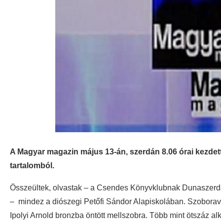
A Magyar magazin május 13-án, szerdán 8.06 órai kezdet
tartalomból.
Összeültek, olvastak – a Csendes Könyvklubnak Dunaszerdah
– mindez a diószegi Petőfi Sándor Alapiskolában. Szobor
Ipolyi Arnold bronzba öntött mellszobra. Több mint ötszáz al