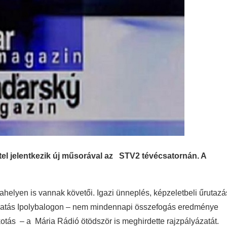
tel jelentkezik új műsorával az STV2 tévécsatornán. A
elyen is vannak követői. Igazi ünneplés, képzeletbeli űrutazá
avatás Ipolybalogon – nem mindennapi összefogás eredménye
kotás – a Mária Rádió ötödször is meghirdette rajzpályázatát.