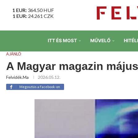
1 EUR:
364.50
HUF
1 EUR:
24.261
CZK
ITT ÉS MOST
MŰVELŐ
HITÉL
AJÁNLÓ
A Magyar magazin május 
Felvidék.ma
2026.05.12.
Megosztás a Facebook-on