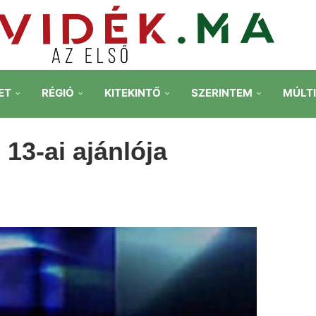
ET
RÉGIÓ
KITEKINTŐ
SZERINTEM
MÚLT
13-ai ajánlója