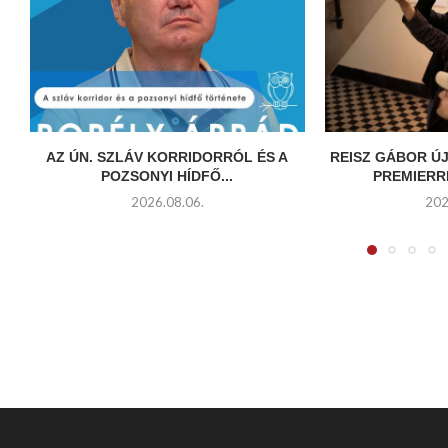
AZ ÚN. SZLÁV KORRIDORRÓL ÉS A
REISZ GÁBOR ÚJ
POZSONYI HÍDFŐ...
PREMIERR
2026.08.06.
202