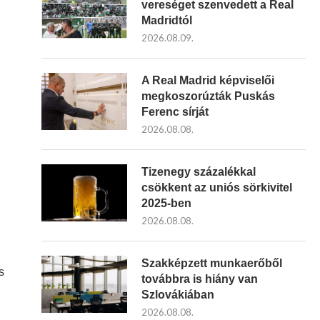
vereséget szenvedett a Real
Madridtól
2026.08.09.
A Real Madrid képviselői
megkoszorúzták Puskás
Ferenc sírját
2026.08.08.
Tizenegy százalékkal
csökkent az uniós sörkivitel
2025-ben
2026.08.08.
Szakképzett munkaerőből
s
továbbra is hiány van
Szlovákiában
2026.08.08.