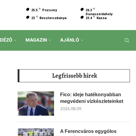
C
C
25.5
Pozsony
26.2
Dunaszerdahely
C
C
23
Besztercebánya
23.4
Kassa
IDÉZŐ
MAGAZIN
AJÁNLÓ
Legfrissebb hírek
Fico: ideje hatékonyabban
megvédeni vízkészleteinket
2026.08.09.
A Ferencváros egygólos