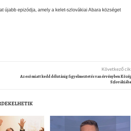
t újabb epizódja, amely a kelet-szlovákiai Abara községet
Következő ci
Az eső miatt kedd délutánig figyelmeztetés van érvényben Közé
Szlovákiáb
ÉRDEKELHETIK