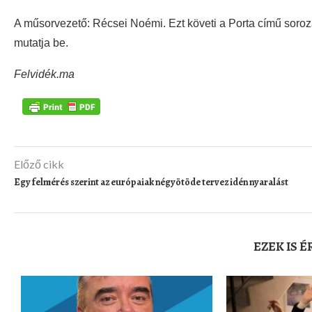
A műsorvezető: Récsei Noémi. Ezt követi a Porta című soroza
mutatja be.
Felvidék.ma
Előző cikk
Egy felmérés szerint az európaiak négyötöde tervez idén nyaralást
EZEK IS 