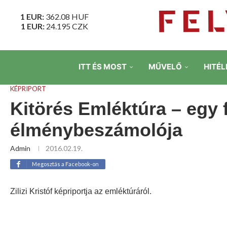
1 EUR:
362.08
HUF
1 EUR:
24.195
CZK
ITT ÉS MOST
MŰVELŐ
HITÉL
KÉPRIPORT
Kitörés Emléktúra – egy f
élménybeszámolója
Admin
2016.02.19.
Megosztás a Facebook-on
Zilizi Kristóf képriportja az emléktúráról.