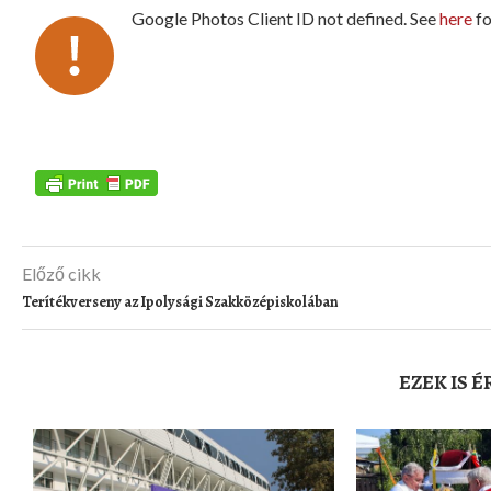
Google Photos Client ID not defined. See
here
fo
Előző cikk
Terítékverseny az Ipolysági Szakközépiskolában
EZEK IS 