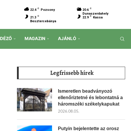
C
C
22.4
Pozsony
20.6
Dunaszerdahely
C
C
21.3
22.9
Kassa
Besztercebánya
IDÉZŐ
MAGAZIN
AJÁNLÓ
Legfrissebb hírek
Ismeretlen beadványozó
ellenőriztetné és lebontatná a
háromszéki székelykapukat
2026.08.05.
Putyin bejelentette az orosz