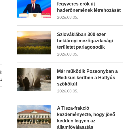
fegyveres erők új
haderőnemének létrehozását
2026.08.05.
Szlovákiában 300 ezer
hektárnyi mezőgazdasági
területet parlagosodik
2026.08.05.
Már működik Pozsonyban a
kk
Medikus kertben a Hattyús
ár
szökőkút
2026.08.05.
A Tisza-frakció
kezdeményezte, hogy jövő
kedden legyen az
államfőválasztás