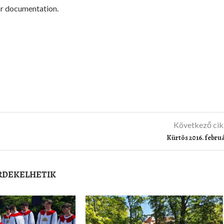
r documentation.
Következő ci
Kürtös 2016. febru
ÉRDEKELHETIK