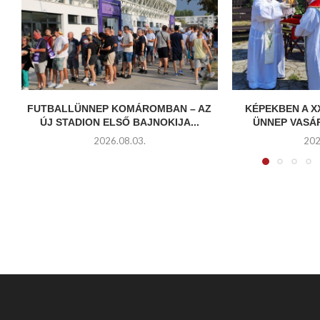
FUTBALLÜNNEP KOMÁROMBAN – AZ
KÉPEKBEN A X
ÚJ STADION ELSŐ BAJNOKIJA...
ÜNNEP VASÁ
2026.08.03.
202