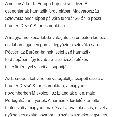
A női kosárlabda Európa-bajnoki selejtező E
csoportjának harmadik fordulójában Magyarország
Szlovákia ellen lépett pályára február 20-án, a pécsi
Laubert Dezső Sportcsarnokban.
A magyar női kosárlabda-válogatott szombaton kiélezett
csatában egyetlen ponttal legyőzte a szlovák csapatot
Pécsen az Európa-bajnoki selejtező harmadik
fordulójában, így továbbra is százszázalékos
teljesítménnyel vezeti a csoportját.
Az E csoport két veretlen válogatottja csapott össze a
Lauber Dezső Sportcsarnokban, a magyarok
novemberben Miskolcon az izlandiak ellen, majd
Portugáliában nyertek. A harmadik forduló kiemelten
fontos volt a magyaroknak és a szlovákoknak is, mivel a
győztes és ezáltal továbbra is százszázalékos együttes