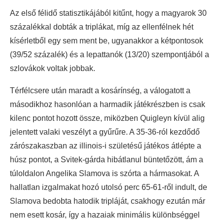
Az első félidő statisztikájából kitűnt, hogy a magyarok 30
százalékkal dobták a triplákat, míg az ellenfélnek hét
kísérletből egy sem ment be, ugyanakkor a kétpontosok
(39/52 százalék) és a lepattanók (13/20) szempontjából a
szlovákok voltak jobbak.
Térfélcsere után maradt a kosárínség, a válogatott a
másodikhoz hasonlóan a harmadik játékrészben is csak
kilenc pontot hozott össze, miközben Quigleyn kívül alig
jelentett valaki veszélyt a gyűrűre. A 35-36-ról kezdődő
zárószakaszban az illinois-i születésű játékos átlépte a
húsz pontot, a Svitek-gárda hibátlanul büntetőzött, ám a
túloldalon Angelika Slamova is szórta a hármasokat. A
hallatlan izgalmakat hozó utolsó perc 65-61-ről indult, de
Slamova bedobta hatodik tripláját, csakhogy ezután már
nem esett kosár, így a hazaiak minimális különbséggel