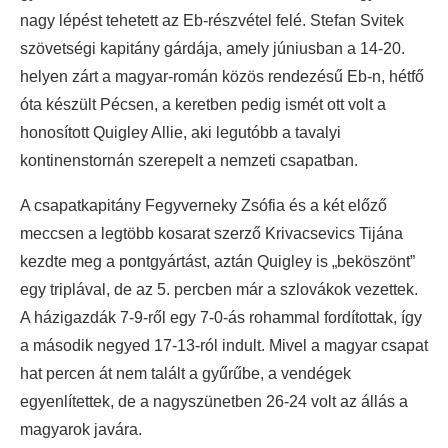
nagy lépést tehetett az Eb-részvétel felé. Stefan Svitek
szövetségi kapitány gárdája, amely júniusban a 14-20.
helyen zárt a magyar-román közös rendezésű Eb-n, hétfő
óta készült Pécsen, a keretben pedig ismét ott volt a
honosított Quigley Allie, aki legutóbb a tavalyi
kontinenstornán szerepelt a nemzeti csapatban.
A csapatkapitány Fegyverneky Zsófia és a két előző
meccsen a legtöbb kosarat szerző Krivacsevics Tijána
kezdte meg a pontgyártást, aztán Quigley is „beköszönt”
egy triplával, de az 5. percben már a szlovákok vezettek.
A házigazdák 7-9-ről egy 7-0-ás rohammal fordítottak, így
a második negyed 17-13-ról indult. Mivel a magyar csapat
hat percen át nem talált a gyűrűbe, a vendégek
egyenlítettek, de a nagyszünetben 26-24 volt az állás a
magyarok javára.