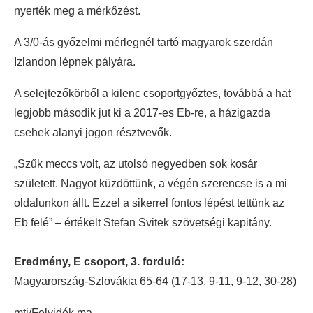
nyerték meg a mérkőzést.
A 3/0-ás győzelmi mérlegnél tartó magyarok szerdán
Izlandon lépnek pályára.
A selejtezőkörből a kilenc csoportgyőztes, továbbá a hat
legjobb második jut ki a 2017-es Eb-re, a házigazda
csehek alanyi jogon résztvevők.
„Szűk meccs volt, az utolsó negyedben sok kosár
született. Nagyot küzdöttünk, a végén szerencse is a mi
oldalunkon állt. Ezzel a sikerrel fontos lépést tettünk az
Eb felé” – értékelt Stefan Svitek szövetségi kapitány.
Eredmény, E csoport, 3. forduló:
Magyarország-Szlovákia 65-64 (17-13, 9-11, 9-12, 30-28)
mti/Felvidék.ma