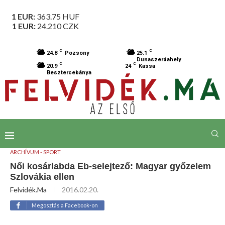
1 EUR:
363.75
HUF
1 EUR:
24.210
CZK
C
C
24.8
Pozsony
25.1
Dunaszerdahely
C
C
20.9
24
Kassa
Besztercebánya
ARCHÍVUM - SPORT
Női kosárlabda Eb-selejtező: Magyar győzelem
Szlovákia ellen
Felvidék.ma
2016.02.20.
Megosztás a Facebook-on