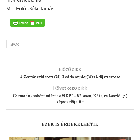
MTI Fotó: Sóki Tamás
SPORT
Előző cikk
A Zentán született Gál Hedda az idei Jókai-díj nyertese
Következő cikk
Csemadokosként miért az MKP? – Válaszol Köteles László (7.)
képviselőjelölt
EZEK IS ÉRDEKELHETIK