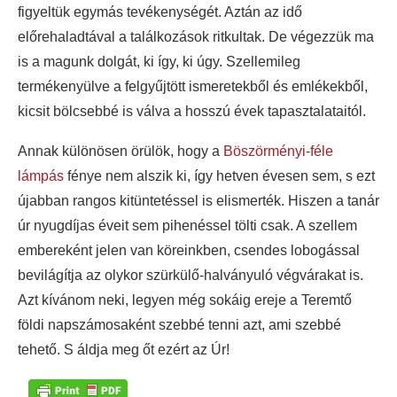
figyeltük egymás tevékenységét. Aztán az idő
előrehaladtával a találkozások ritkultak. De végezzük ma
is a magunk dolgát, ki így, ki úgy. Szellemileg
termékenyülve a felgyűjtött ismeretekből és emlékekből,
kicsit bölcsebbé is válva a hosszú évek tapasztalataitól.
Annak különösen örülök, hogy a
Böszörményi-féle
lámpás
fénye nem alszik ki, így hetven évesen sem, s ezt
újabban rangos kitüntetéssel is elismerték. Hiszen a tanár
úr nyugdíjas éveit sem pihenéssel tölti csak. A szellem
embereként jelen van köreinkben, csendes lobogással
bevilágítja az olykor szürkülő-halványuló végvárakat is.
Azt kívánom neki, legyen még sokáig ereje a Teremtő
földi napszámosaként szebbé tenni azt, ami szebbé
tehető. S áldja meg őt ezért az Úr!