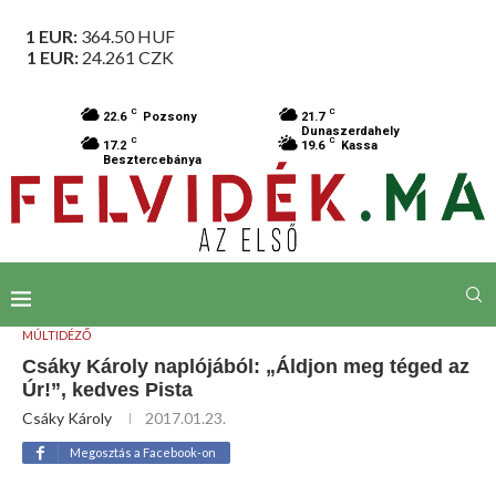
1 EUR:
364.50
HUF
1 EUR:
24.261
CZK
C
C
22.6
Pozsony
21.7
Dunaszerdahely
C
C
17.2
19.6
Kassa
Besztercebánya
MÚLTIDÉZŐ
Csáky Károly naplójából: „Áldjon meg téged az
Úr!”, kedves Pista
Csáky Károly
2017.01.23.
Megosztás a Facebook-on