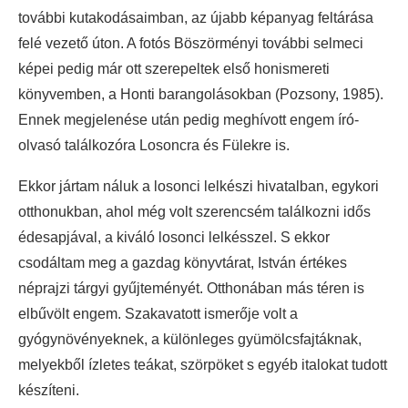
további kutakodásaimban, az újabb képanyag feltárása
felé vezető úton. A fotós Böszörményi további selmeci
képei pedig már ott szerepeltek első honismereti
könyvemben, a Honti barangolásokban (Pozsony, 1985).
Ennek megjelenése után pedig meghívott engem író-
olvasó találkozóra Losoncra és Fülekre is.
Ekkor jártam náluk a losonci lelkészi hivatalban, egykori
otthonukban, ahol még volt szerencsém találkozni idős
édesapjával, a kiváló losonci lelkésszel. S ekkor
csodáltam meg a gazdag könyvtárat, István értékes
néprajzi tárgyi gyűjteményét. Otthonában más téren is
elbűvölt engem. Szakavatott ismerője volt a
gyógynövényeknek, a különleges gyümölcsfajtáknak,
melyekből ízletes teákat, szörpöket s egyéb italokat tudott
készíteni.