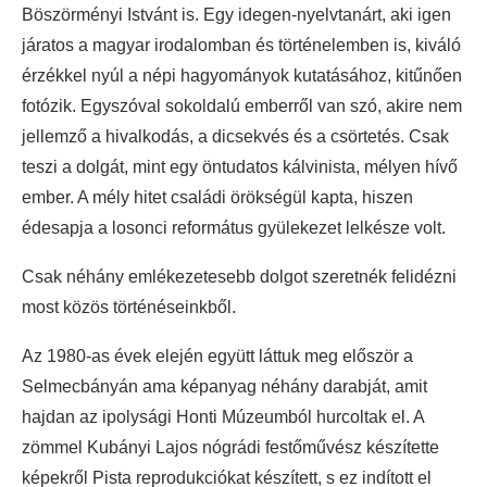
Böszörményi Istvánt is. Egy idegen-nyelvtanárt, aki igen
járatos a magyar irodalomban és történelemben is, kiváló
érzékkel nyúl a népi hagyományok kutatásához, kitűnően
fotózik. Egyszóval sokoldalú emberről van szó, akire nem
jellemző a hivalkodás, a dicsekvés és a csörtetés. Csak
teszi a dolgát, mint egy öntudatos kálvinista, mélyen hívő
ember. A mély hitet családi örökségül kapta, hiszen
édesapja a losonci református gyülekezet lelkésze volt.
Csak néhány emlékezetesebb dolgot szeretnék felidézni
most közös történéseinkből.
Az 1980-as évek elején együtt láttuk meg először a
Selmecbányán ama képanyag néhány darabját, amit
hajdan az ipolysági Honti Múzeumból hurcoltak el. A
zömmel Kubányi Lajos nógrádi festőművész készítette
képekről Pista reprodukciókat készített, s ez indított el