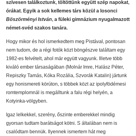
szívesen találkoztunk, töltöttünk együtt szép napokat,
órákat. Egyik a sok kellemes társ közül a losonci
Böszörményi István
, a füleki gimnázium nyugalmazott
német-svéd szakos tanára.
Hogy mikor és hol ismerkedtem meg Pistával, pontosan
nem tudom, de a régi fotók közt böngészve találtam egy
1982-es felvételt, ahol már együtt vagyunk. Illetve több
kiváló ember társaságában (Molnár Imre, Halász Péter,
Repiszky Tamás, Kóka Rozália, Szvorák Katalin) jártunk
egy honismereti körúton, s többek közt az ipolyfödémesi
romtemplomnál is megálltunk a falu régi helyén, a
Kotyinka-völgyben.
Igaz lelkekkel, szerény, őszinte emberekkel mindig
gyorsan tudtam barátságot kötni. S általában nem is
csalódtam bennük. Ilyennek ismertem hát meg