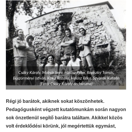
Csáky Károly, Molnár Imre, Halász Péter, Repiszky Tamás,
Böszörményi István, Kóka Rozália, Halász Réka, Szvorák Katalin
(Fotó: Csáky Károly archívuma)
Régi jó barátok, akiknek sokat köszönhetek.
Pedagógusként végzett kutatómunkám során nagyon
sok önzetlenül segítő barátra találtam. Akikkel közös
volt érdeklődési körünk, jól megértettük egymást,