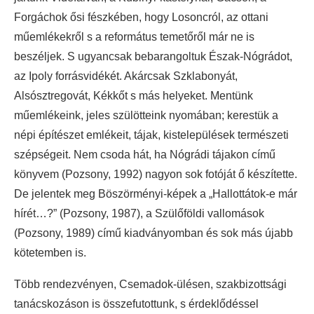
Forgáchok ősi fészkében, hogy Losoncról, az ottani
műemlékekről s a református temetőről már ne is
beszéljek. S ugyancsak bebarangoltuk Észak-Nógrádot,
az Ipoly forrásvidékét. Akárcsak Szklabonyát,
Alsósztregovát, Kékkőt s más helyeket. Mentünk
műemlékeink, jeles szülötteink nyomában; kerestük a
népi építészet emlékeit, tájak, kistelepülések természeti
szépségeit. Nem csoda hát, ha Nógrádi tájakon című
könyvem (Pozsony, 1992) nagyon sok fotóját ő készítette.
De jelentek meg Böszörményi-képek a „Hallottátok-e már
hírét…?” (Pozsony, 1987), a Szülőföldi vallomások
(Pozsony, 1989) című kiadványomban és sok más újabb
kötetemben is.
Több rendezvényen, Csemadok-ülésen, szakbizottsági
tanácskozáson is összefutottunk, s érdeklődéssel