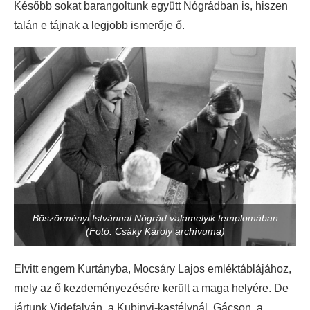
Később sokat barangoltunk együtt Nógrádban is, hiszen
talán e tájnak a legjobb ismerője ő.
Böszörményi Istvánnal Nógrád valamelyik templomában
(Fotó: Csáky Károly archívuma)
Elvitt engem Kurtányba, Mocsáry Lajos emléktáblájához,
mely az ő kezdeményezésére került a maga helyére. De
jártunk Videfalván, a Kubinyi-kastélynál, Gácson, a