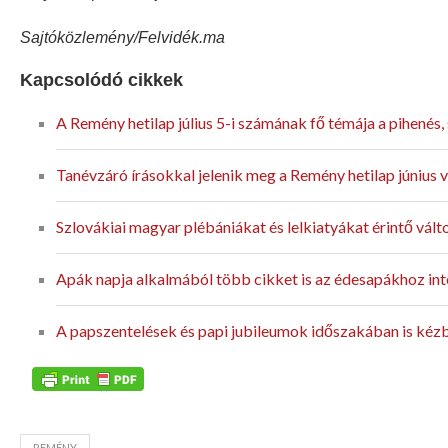
Sajtóközlemény/Felvidék.ma
Kapcsolódó cikkek
A Remény hetilap július 5-i számának fő témája a pihenés
Tanévzáró írásokkal jelenik meg a Remény hetilap június 
Szlovákiai magyar plébániákat és lelkiatyákat érintő vál
Apák napja alkalmából több cikket is az édesapákhoz int
A papszentelések és papi jubileumok időszakában is kéz
REMÉNY