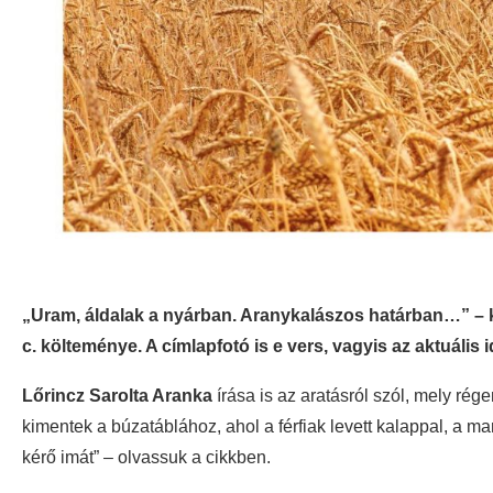
„Uram, áldalak a nyárban. Aranykalászos határban…” – 
c. költeménye. A címlapfotó is e vers, vagyis az aktuális 
Lőrincz Sarolta Aranka
írása is az aratásról szól, mely rég
kimentek a búzatáblához, ahol a férfiak levett kalappal, a 
kérő imát” – olvassuk a cikkben.