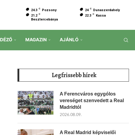
C
C
24.3
Pozsony
24
Dunaszerdahely
C
C
21.2
22.3
Kassa
Besztercebánya
IDÉZŐ
MAGAZIN
AJÁNLÓ
Legfrissebb hírek
A Ferencváros egygólos
vereséget szenvedett a Real
Madridtól
2026.08.09.
A Real Madrid képviselői