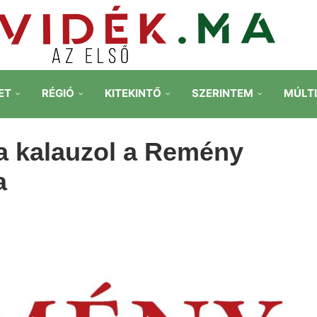
ET
RÉGIÓ
KITEKINTŐ
SZERINTEM
MÚLT
a kalauzol a Remény
a