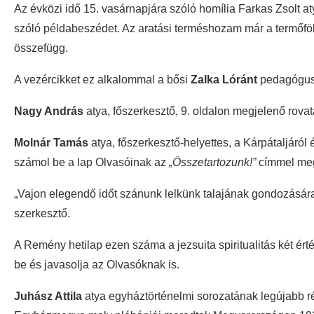
Az évközi idő 15. vasárnapjára szóló homília Farkas Zsolt a
szóló példabeszédet. Az aratási terméshozam már a termőföl
összefügg.
A vezércikket ez alkalommal a bősi
Zalka Lóránt
pedagógus, 
Nagy András
atya, főszerkesztő, 9. oldalon megjelenő rovatá
Molnár Tamás
atya, főszerkesztő-helyettes, a Kárpátaljáról 
számol be a lap Olvasóinak az
„Összetartozunk!”
címmel meg
„Vajon elegendő időt szánunk lelkünk talajának gondozására?
szerkesztő.
A Remény hetilap ezen száma a jezsuita spiritualitás két érté
be és javasolja az Olvasóknak is.
Juhász Attila
atya egyháztörténelmi sorozatának legújabb r