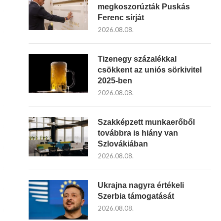
megkoszorúzták Puskás
Ferenc sírját
2026.08.08.
Tizenegy százalékkal
csökkent az uniós sörkivitel
2025-ben
2026.08.08.
Szakképzett munkaerőből
továbbra is hiány van
Szlovákiában
2026.08.08.
Ukrajna nagyra értékeli
Szerbia támogatását
2026.08.08.