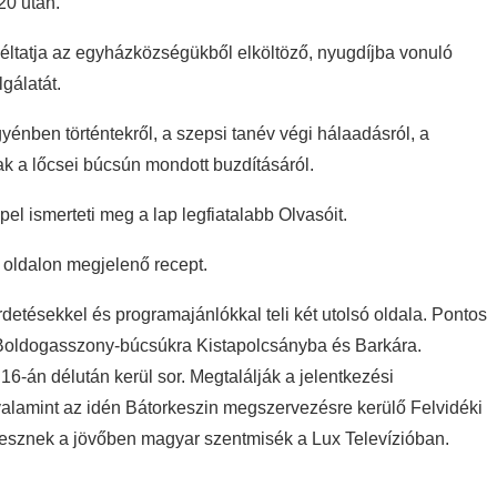
0 után.
ltatja az egyházközségükből elköltöző, nyugdíjba vonuló
gálatát.
énben történtekről, a szepsi tanév végi hálaadásról, a
ak a lőcsei búcsún mondott buzdításáról.
 ismerteti meg a lap legfiatalabb Olvasóit.
y oldalon megjelenő recept.
detésekkel és programajánlókkal teli két utolsó oldala. Pontos
 Boldogasszony-búcsúkra Kistapolcsányba és Barkára.
6-án délután kerül sor. Megtalálják a jelentkezési
valamint az idén Bátorkeszin megszervezésre kerülő Felvidéki
r lesznek a jövőben magyar szentmisék a Lux Televízióban.