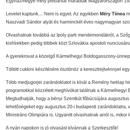
Egyházmegye mely plébániái maradtak Magyarországon 192
Levelet kaptunk… Nem is egyet. Az egyikben
Méry Tímea
mé
Naszvadi Sándor atyát és harminckét éves nagymagyari szol
Olvashatnak továbbá az Ipoly parti mendemondákról, a Szőgy
kishírekben pedig többek közt Szlovákia apostoli nunciusán
A gyerekrovat a közelgő Kármelhegyi Boldogasszony-ünneppel
Töltött cukkini készítésére ösztönöz a keresztrejtvénnyel eg
Több medjugorjei zarándoklatot is kínál a Remény hetilap hir
programokkal közzétett meghívókat találnak a Kármelhegyi
Megtudhatják, hogy a bényi Szentkút főbúcsújára augusztus 1
lehetőségeket egy augusztus 20-i budapesti zarándoklatra, 
Ministráns Olimpiára is. Ugyanitt olvashatnak arról is, miko
A nyári napokon is jó olvasást kívánnak a Szerkesztők!