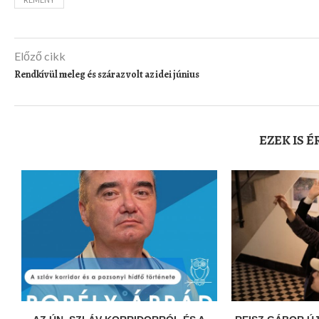
Előző cikk
Rendkívül meleg és száraz volt az idei június
EZEK IS 