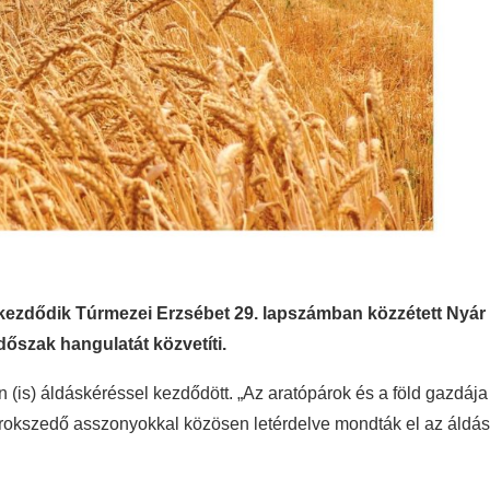
kezdődik Túrmezei Erzsébet 29. lapszámban közzétett Nyár
időszak hangulatát közvetíti.
en (is) áldáskéréssel kezdődött. „Az aratópárok és a föld gazdája
marokszedő asszonyokkal közösen letérdelve mondták el az áldás