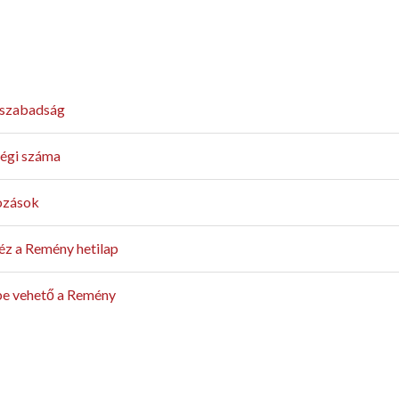
, szabadság
végi száma
tozások
éz a Remény hetilap
be vehető a Remény