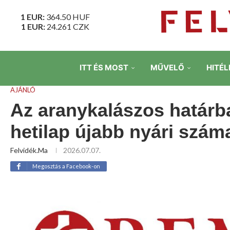
1 EUR:
364.50
HUF
1 EUR:
24.261
CZK
ITT ÉS MOST
MŰVELŐ
HITÉL
AJÁNLÓ
Az aranykalászos határb
hetilap újabb nyári szám
Felvidék.ma
2026.07.07.
Megosztás a Facebook-on