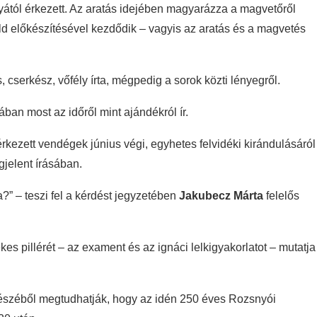
tyától érkezett. Az aratás idejében magyarázza a magvetőről
d előkészítésével kezdődik – vagyis az aratás és a magvetés
cserkész, vőfély írta, mégpedig a sorok közti lényegről.
ban most az időről mint ajándékról ír.
érkezett vendégek június végi, egyhetes felvidéki kirándulásáról
jelent írásában.
” – teszi fel a kérdést jegyzetében
Jakubecz Márta
felelős
kes pillérét – az exament és az ignáci lelkigyakorlatot – mutatja
észéből megtudhatják, hogy az idén 250 éves Rozsnyói