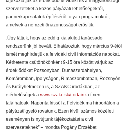
tájékoztatják az érdeklődő felvidéki és a magyarországi
szervezeteket a közös pályázati lehetőségekről,
partnerkapcsolatok építéséről, olyan programokról,
amelyek a nemzeti önazonosságot erősítik.
„Úgy látjuk, hogy az eddig kialakított tanácsadói
rendszerünk jól bevált. Elhatároztuk, hogy március 9-étől
ismét meghirdetjük a felvidéki civil információs napokat.
Kéthetente csütörtökönként 9-15 óra között várjuk az
érdeklődőket Pozsonyban, Dunaszerdahelyen,
Komáromban, Ipolyságon, Rimaszombatban, Rozsnyón
és Királyhelmecen is, a SZAKC irodákban, az
elérhetőségek a
www.szakc.sk/irodaink
címen
találhatóak. Naponta frissül a Felvidék.ma hírportálon a
pályázatfigyelő rovatunk. Ezen kívül számos közéleti
eseményen is nyújtunk tájékoztatást a civil
szervezeteknek” – mondta Pogány Erzsébet.