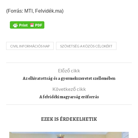
(Forrás: MTI, Felvidék.ma)
CIVIL INFORMÁCIÓS NAP
SZÖVETSÉG A KÖZÖS CÉLOKÉRT
Előző cikk
Az elhivatottság és a gyermekszeretet szellemében
Következő cikk
A felvidéki magyarság erőforrás
EZEK IS ÉRDEKELHETIK