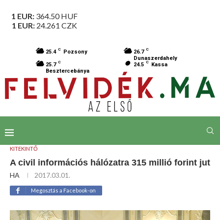
1 EUR:
364.50
HUF
1 EUR:
24.261
CZK
C
C
25.4
Pozsony
26.7
Dunaszerdahely
C
C
25.7
24.5
Kassa
Besztercebánya
KITEKINTŐ
A civil információs hálózatra 315 millió forint jut
HA
2017.03.01.
Megosztás a Facebook-on