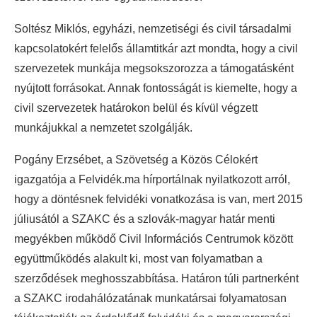
Soltész Miklós, egyházi, nemzetiségi és civil társadalmi
kapcsolatokért felelős államtitkár azt mondta, hogy a civil
szervezetek munkája megsokszorozza a támogatásként
nyújtott forrásokat. Annak fontosságát is kiemelte, hogy a
civil szervezetek határokon belül és kívül végzett
munkájukkal a nemzetet szolgálják.
Pogány Erzsébet, a Szövetség a Közös Célokért
igazgatója a Felvidék.ma hírportálnak nyilatkozott arról,
hogy a döntésnek felvidéki vonatkozása is van, mert 2015
júliusától a SZAKC és a szlovák-magyar határ menti
megyékben működő Civil Információs Centrumok között
együttműködés alakult ki, most van folyamatban a
szerződések meghosszabbítása. Határon túli partnerként
a SZAKC irodahálózatának munkatársai folyamatosan