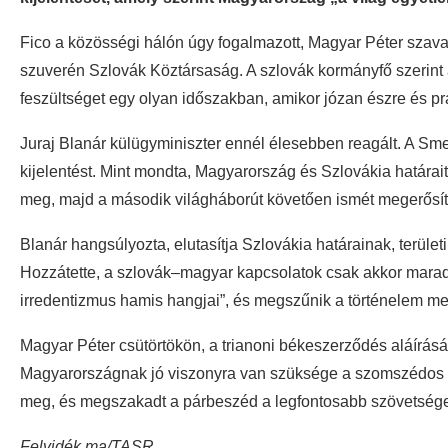
Fico a közösségi hálón úgy fogalmazott, Magyar Péter szav
szuverén Szlovák Köztársaság. A szlovák kormányfő szerint a
feszültséget egy olyan időszakban, amikor józan észre és 
Juraj Blanár külügyminiszter ennél élesebben reagált. A Sm
kijelentést. Mint mondta, Magyarország és Szlovákia határai
meg, majd a második világháborút követően ismét megerősít
Blanár hangsúlyozta, elutasítja Szlovákia határainak, terül
Hozzátette, a szlovák–magyar kapcsolatok csak akkor maradh
irredentizmus hamis hangjai”, és megszűnik a történelem m
Magyar Péter csütörtökön, a trianoni békeszerződés aláírásá
Magyarországnak jó viszonyra van szüksége a szomszédos o
meg, és megszakadt a párbeszéd a legfontosabb szövetséges
Felvidék.ma/TASR