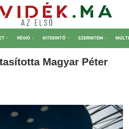
ET
RÉGIÓ
KITEKINTŐ
SZERINTEM
MÚLT
tasította Magyar Péter