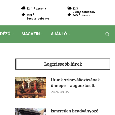
C
C
22
Pozsony
22.3
Dunaszerdahely
C
C
23.3
24.5
Kassa
Besztercebánya
IDÉZŐ
MAGAZIN
AJÁNLÓ
Legfrissebb hírek
Urunk színeváltozásának
ünnepe – augusztus 6.
2026.08.06.
Ismeretlen beadványozó