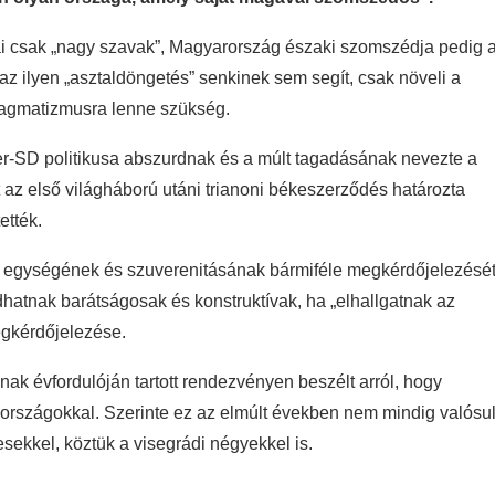
ai csak „nagy szavak”, Magyarország északi szomszédja pedig 
z ilyen „asztaldöngetés” senkinek sem segít, csak növeli a
pragmatizmusra lenne szükség.
er-SD politikusa abszurdnak és a múlt tagadásának nevezte a
t az első világháború utáni trianoni békeszerződés határozta
ették.
eti egységének és szuverenitásának bármiféle megkérdőjelezését
atnak barátságosak és konstruktívak, ha „elhallgatnak az
egkérdőjelezése.
nak évfordulóján tartott rendezvényen beszélt arról, hogy
rszágokkal. Szerinte ez az elmúlt években nem mindig valósul
ekkel, köztük a visegrádi négyekkel is.