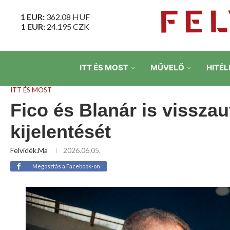
1 EUR:
362.08
HUF
1 EUR:
24.195
CZK
ITT ÉS MOST
MŰVELŐ
HITÉL
ITT ÉS MOST
Fico és Blanár is visszau
kijelentését
Felvidék.ma
2026.06.05.
Megosztás a Facebook-on