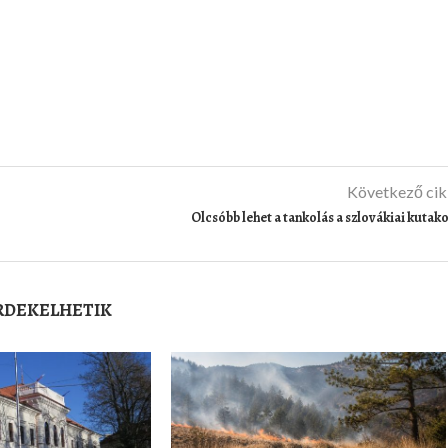
Következő ci
Olcsóbb lehet a tankolás a szlovákiai kutak
ÉRDEKELHETIK