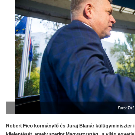
Fotó: TAS
Robert Fico kormányfő és Juraj Blanár külügyminiszter i
kijelentését, amely szerint Magyarország „a világ egyet