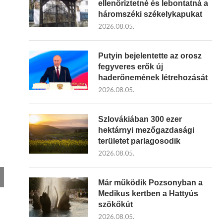
ellenőriztetné és lebontatná a
háromszéki székelykapukat
2026.08.05.
Putyin bejelentette az orosz
fegyveres erők új
haderőnemének létrehozását
2026.08.05.
Szlovákiában 300 ezer
hektárnyi mezőgazdasági
területet parlagosodik
2026.08.05.
Már működik Pozsonyban a
Medikus kertben a Hattyús
szökőkút
2026.08.05.