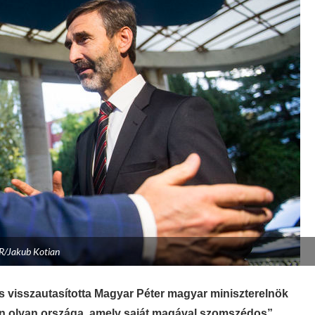
R/Jakub Kotian
s visszautasította Magyar Péter magyar miniszterelnök
len olyan országa, amely saját magával szomszédos”.