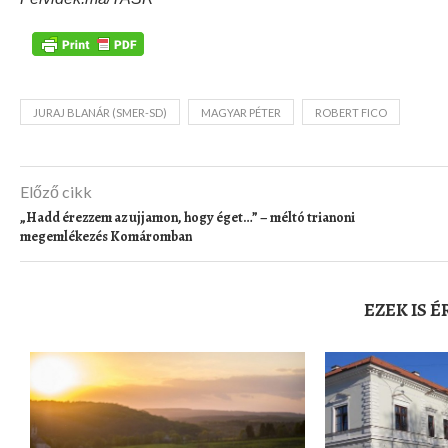
JURAJ BLANÁR (SMER-SD)
MAGYAR PÉTER
ROBERT FICO
Előző cikk
„Hadd érezzem az ujjamon, hogy éget…” – méltó trianoni
megemlékezés Komáromban
EZEK IS 