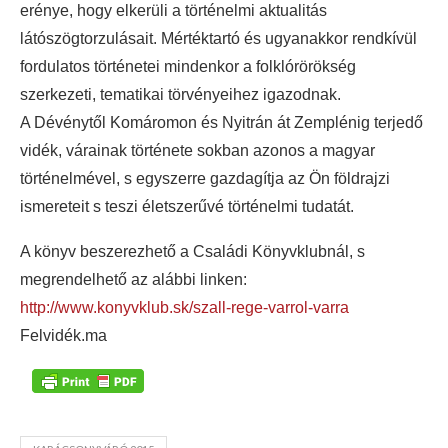
erénye, hogy elkerüli a történelmi aktualitás
látószögtorzulásait. Mértéktartó és ugyanakkor rendkívül
fordulatos történetei mindenkor a folklórörökség
szerkezeti, tematikai törvényeihez igazodnak.
A Dévénytől Komáromon és Nyitrán át Zemplénig terjedő
vidék, várainak története sokban azonos a magyar
történelmével, s egyszerre gazdagítja az Ön földrajzi
ismereteit s teszi életszerűvé történelmi tudatát.
A könyv beszerezhető a Családi Könyvklubnál, s
megrendelhető az alábbi linken:
http://www.konyvklub.sk/szall-rege-varrol-varra
Felvidék.ma