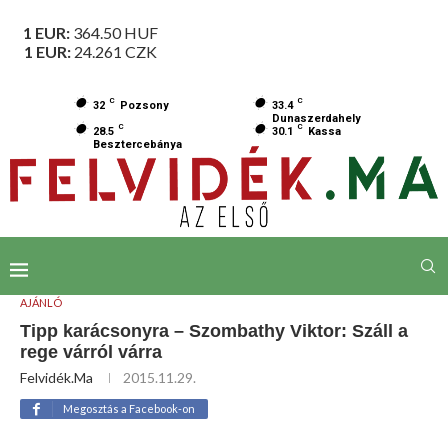
1 EUR:
364.50
HUF
1 EUR:
24.261
CZK
C
C
32
Pozsony
33.4
Dunaszerdahely
C
C
28.5
30.1
Kassa
Besztercebánya
AJÁNLÓ
Tipp karácsonyra – Szombathy Viktor: Száll a
rege várról várra
Felvidék.ma
2015.11.29.
Megosztás a Facebook-on