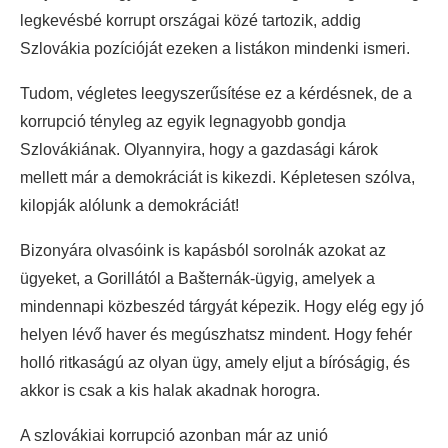
legkevésbé korrupt országai közé tartozik, addig
Szlovákia pozícióját ezeken a listákon mindenki ismeri.
Tudom, végletes leegyszerűsítése ez a kérdésnek, de a
korrupció tényleg az egyik legnagyobb gondja
Szlovákiának. Olyannyira, hogy a gazdasági károk
mellett már a demokráciát is kikezdi. Képletesen szólva,
kilopják alólunk a demokráciát!
Bizonyára olvasóink is kapásból sorolnák azokat az
ügyeket, a Gorillától a Bašternák-ügyig, amelyek a
mindennapi közbeszéd tárgyát képezik. Hogy elég egy jó
helyen lévő haver és megúszhatsz mindent. Hogy fehér
holló ritkaságú az olyan ügy, amely eljut a bíróságig, és
akkor is csak a kis halak akadnak horogra.
A szlovákiai korrupció azonban már az unió