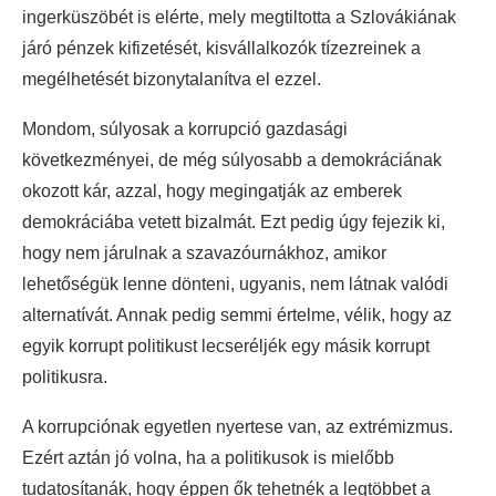
ingerküszöbét is elérte, mely megtiltotta a Szlovákiának
járó pénzek kifizetését, kisvállalkozók tízezreinek a
megélhetését bizonytalanítva el ezzel.
Mondom, súlyosak a korrupció gazdasági
következményei, de még súlyosabb a demokráciának
okozott kár, azzal, hogy megingatják az emberek
demokráciába vetett bizalmát. Ezt pedig úgy fejezik ki,
hogy nem járulnak a szavazóurnákhoz, amikor
lehetőségük lenne dönteni, ugyanis, nem látnak valódi
alternatívát. Annak pedig semmi értelme, vélik, hogy az
egyik korrupt politikust lecseréljék egy másik korrupt
politikusra.
A korrupciónak egyetlen nyertese van, az extrémizmus.
Ezért aztán jó volna, ha a politikusok is mielőbb
tudatosítanák, hogy éppen ők tehetnék a legtöbbet a