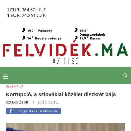
1 EUR:
364.50
HUF
1 EUR:
24.261
CZK
C
C
19.2
Pozsony
18.4
Dunaszerdahely
C
C
16
Besztercebánya
17.9
Kassa
SZERINTEM
Korrupció, a szlovákiai közélet diszkrét bája
Sztakó Zsolt
2017.02.11.
Megosztás a Facebook-on