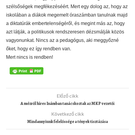
szélsőségek megfékezéséért. Mert egy dolog az, hogy az
iskolában a diákok megemelt óraszámban tanulnak majd
a diktatúrák embertelenségéről, és megint más az, hogy
azt látják, a politikusok rendszeresen dézsmálják közös
vagyonunkat. Nincs az a pedagógus, aki meggyőzné
őket, hogy ez így rendben van.
Mert nincs is rendben!
Előző cikk
A mézről híres Inámban tanácskoztak az MKP vezetői
Következő cikk
Mindannyiunk felelőssége a tények tisztázása