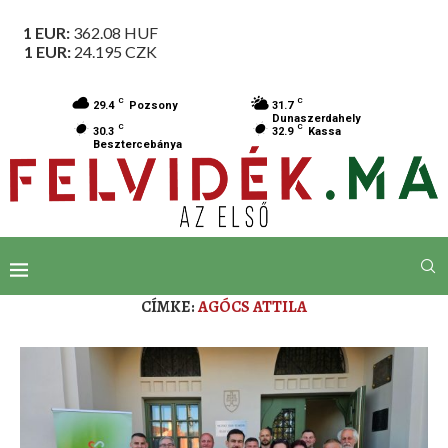
1 EUR:
362.08
HUF
1 EUR:
24.195
CZK
C
C
29.4
Pozsony
31.7
Dunaszerdahely
C
C
30.3
32.9
Kassa
Besztercebánya
CÍMKE:
AGÓCS ATTILA