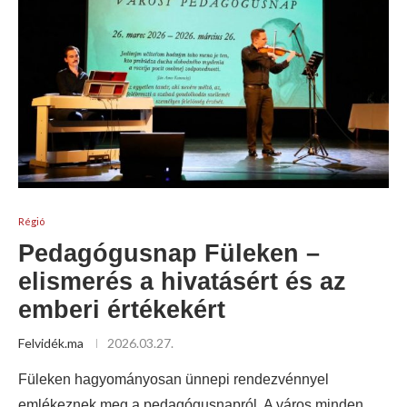
Régió
Pedagógusnap Füleken –
elismerés a hivatásért és az
emberi értékekért
Felvidék.ma
2026.03.27.
Füleken hagyományosan ünnepi rendezvénnyel
emlékeznek meg a pedagógusnapról. A város minden