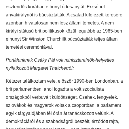
esztendős korában elhunyt édesanyját, Erzsébet
anyakirálynőt is búcsúztatták. A család kifejezett kérésére
azonban hivatalosan nem lesz állami temetés. A nem
királyi státusú brit politikusok közül legutóbb az 1965-ben
elhunyt Sir Winston Churchillt búcsúztatták teljes állami
temetési ceremóniával.
Portálunknak Csáky Pál volt miniszterelnök-helyettes
nyilatkozott Margaret Thatcherről:
Kétszer találkoztam vele, először 1990-ben Londonban, a
brit parlamentben, ahol fogadta a volt szocialista
országokból verbuvált küldöttséget. Csehek, lengyelek,
szlovákok és magyarok voltak a csoportban, a parlament
egyik tárgyalójában fél órán át tanácskozott velünk. A
demokráciáról és a szabadságról beszélt, érződött rajta,