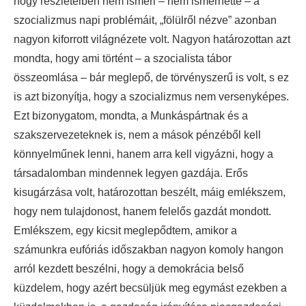
hogy részleteiben nem ismeri – nem ismerhette – a
szocializmus napi problémáit, „fölülről nézve” azonban
nagyon kiforrott világnézete volt. Nagyon határozottan azt
mondta, hogy ami történt – a szocialista tábor
összeomlása – bár meglepő, de törvényszerű is volt, s ez
is azt bizonyítja, hogy a szocializmus nem versenyképes.
Ezt bizonygatom, mondta, a Munkáspártnak és a
szakszervezeteknek is, nem a mások pénzéből kell
könnyelműnek lenni, hanem arra kell vigyázni, hogy a
társadalomban mindennek legyen gazdája. Erős
kisugárzása volt, határozottan beszélt, máig emlékszem,
hogy nem tulajdonost, hanem felelős gazdát mondott.
Emlékszem, egy kicsit meglepődtem, amikor a
számunkra eufóriás időszakban nagyon komoly hangon
arról kezdett beszélni, hogy a demokrácia belső
küzdelem, hogy azért becsüljük meg egymást ezekben a