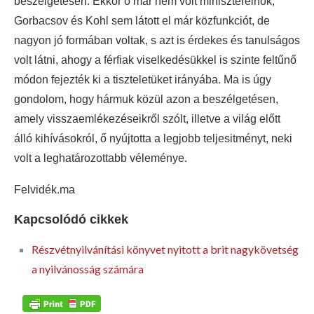
beszélgetésen. Ekkor ő már nem volt miniszterelnök,
Gorbacsov és Kohl sem látott el már közfunkciót, de
nagyon jó formában voltak, s azt is érdekes és tanulságos
volt látni, ahogy a férfiak viselkedésükkel is szinte feltűnő
módon fejezték ki a tiszteletüket irányába. Ma is úgy
gondolom, hogy hármuk közül azon a beszélgetésen,
amely visszaemlékezéseikről szólt, illetve a világ előtt
álló kihívásokról, ő nyújtotta a legjobb teljesitményt, neki
volt a leghatározottabb véleménye.
Felvidék.ma
Kapcsolódó cikkek
Részvétnyilvánítási könyvet nyitott a brit nagykövetség
a nyilvánosság számára