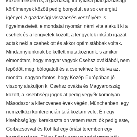
küzdelmekben is, a gazdaság irányítása piacgazdasági
körülmények között pedig bonyolult és sok energiát
igényel. A gazdasági visszaesés veszélyére is
figyelmeztetett, e mondatai nyomán némi vita alakult ki a
csehek és a lengyelek között, a lengyelek inkább igazat
adtak neki,a csehek ott és akkor optimistábbak voltak.
Mindannyiunknak be kellett mutatkoznunk, s amikor
elmondtam, hogy magyar vagyok Csehszlovákiából, nem
lepődött meg, bólogatott és a csehekhez fordulva azt
mondta, nagyon fontos, hogy Közép-Európában jó
viszony alakuljon ki Csehszlovákia és Magyarország
között, a kisebbségi jogok at pedig vegyék komolyan.
Másodszor a kilencvenes évek végén, Münchenben, egy
nemzetközi konferencián találkoztam vele. Én egy
kisebbségügyi kerekasztalon vettem részt, ők pedig este,
Gorbacsovval és Kohllal egy óriási teremben egy