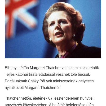
Elhunyt hétfőn Margaret Thatcher volt brit miniszterelnök.
Teljes katonai tiszteletadással vesznek tőle búcsút.
Portálunknak Csáky Pál volt miniszterelnök-helyettes
nyilatkozott Margaret Thatcherről.
Thatcher hétfőn, életének 87. esztendejében hunyt el
agyvérzés következtében. A halálhír bejelentése után