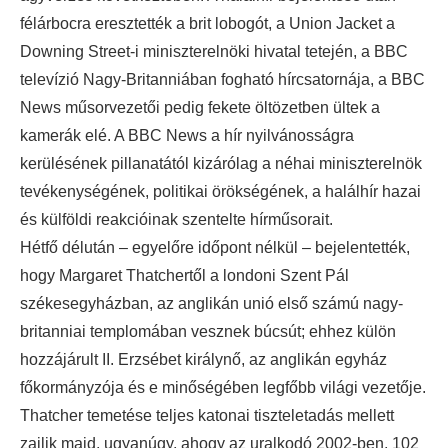
félárbocra eresztették a brit lobogót, a Union Jacket a
Downing Street-i miniszterelnöki hivatal tetején, a BBC
televízió Nagy-Britanniában fogható hírcsatornája, a BBC
News műsorvezetői pedig fekete öltözetben ültek a
kamerák elé. A BBC News a hír nyilvánosságra
kerülésének pillanatától kizárólag a néhai miniszterelnök
tevékenységének, politikai örökségének, a halálhír hazai
és külföldi reakcióinak szentelte hírműsorait.
Hétfő délután – egyelőre időpont nélkül – bejelentették,
hogy Margaret Thatchertől a londoni Szent Pál
székesegyházban, az anglikán unió első számú nagy-
britanniai templomában vesznek búcsút; ehhez külön
hozzájárult II. Erzsébet királynő, az anglikán egyház
főkormányzója és e minőségében legfőbb világi vezetője.
Thatcher temetése teljes katonai tiszteletadás mellett
zajlik majd, ugyanúgy, ahogy az uralkodó 2002-ben, 102