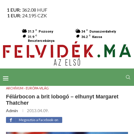
1 EUR:
362.08
HUF
1 EUR:
24.195
CZK
C
C
31.3
Pozsony
34
Dunaszerdahely
C
C
31.9
36.2
Kassa
Besztercebánya
ARCHÍVUM - EURÓPA-VILÁG
Félárbocon a brit lobogó – elhunyt Margaret
Thatcher
Admin
2013.04.09.
Megosztás a Facebook-on