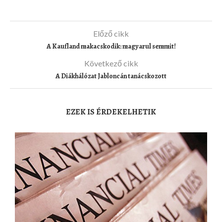
Előző cikk
A Kaufland makacskodik: magyarul semmit!
Következő cikk
A Diákhálózat Jabloncán tanácskozott
EZEK IS ÉRDEKELHETIK