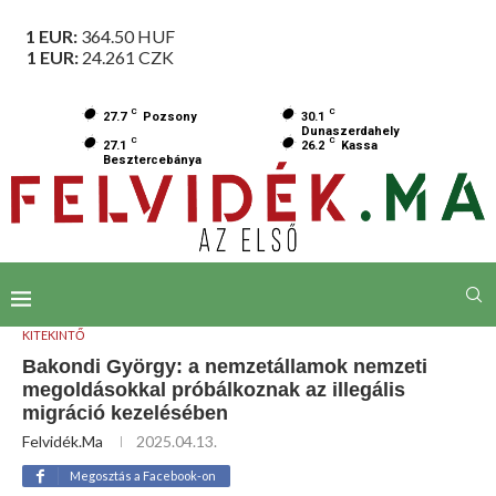
1 EUR:
364.50
HUF
1 EUR:
24.261
CZK
C
C
27.7
Pozsony
30.1
Dunaszerdahely
C
C
27.1
26.2
Kassa
Besztercebánya
KITEKINTŐ
Bakondi György: a nemzetállamok nemzeti
megoldásokkal próbálkoznak az illegális
migráció kezelésében
Felvidék.ma
2025.04.13.
Megosztás a Facebook-on