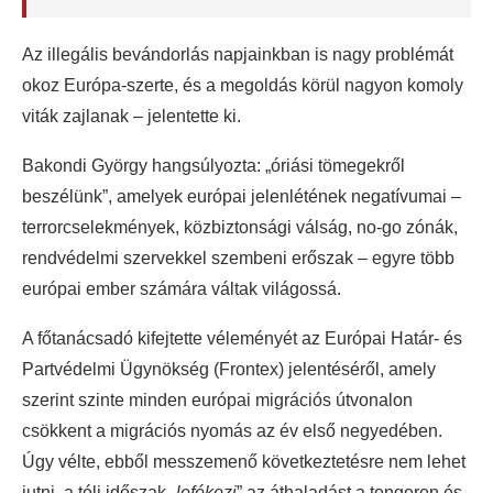
Az illegális bevándorlás napjainkban is nagy problémát
okoz Európa-szerte, és a megoldás körül nagyon komoly
viták zajlanak – jelentette ki.
Bakondi György hangsúlyozta: „óriási tömegekről
beszélünk”, amelyek európai jelenlétének negatívumai –
terrorcselekmények, közbiztonsági válság, no-go zónák,
rendvédelmi szervekkel szembeni erőszak – egyre több
európai ember számára váltak világossá.
A főtanácsadó kifejtette véleményét az Európai Határ- és
Partvédelmi Ügynökség (Frontex) jelentéséről, amely
szerint szinte minden európai migrációs útvonalon
csökkent a migrációs nyomás az év első negyedében.
Úgy vélte, ebből messzemenő következtetésre nem lehet
jutni, a téli időszak „
lefékezi
” az áthaladást a tengeren és