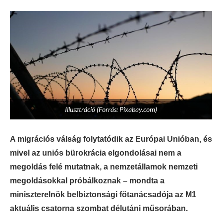
Illusztráció (Forrás: Pixabay.com)
A migrációs válság folytatódik az Európai Unióban, és
mivel az uniós bürokrácia elgondolásai nem a
megoldás felé mutatnak, a nemzetállamok nemzeti
megoldásokkal próbálkoznak – mondta a
miniszterelnök belbiztonsági főtanácsadója az M1
aktuális csatorna szombat délutáni műsorában.