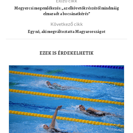
Előző cikk
Megyercsi megemlékezés: „az elkövetők részéről mindmáig
elmaradt a bocsánatkérés”
Következő cikk
Egy nő, aki megváltoztatta Magyarországot
EZEK IS ÉRDEKELHETIK