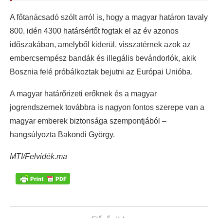
A főtanácsadó szólt arról is, hogy a magyar határon tavaly
800, idén 4300 határsértőt fogtak el az év azonos
időszakában, amelyből kiderül, visszatérnek azok az
embercsempész bandák és illegális bevándorlók, akik
Bosznia felé próbálkoztak bejutni az Európai Unióba.
A magyar határőrizeti erőknek és a magyar
jogrendszernek továbbra is nagyon fontos szerepe van a
magyar emberek biztonsága szempontjából –
hangsúlyozta Bakondi György.
MTI/Felvidék.ma