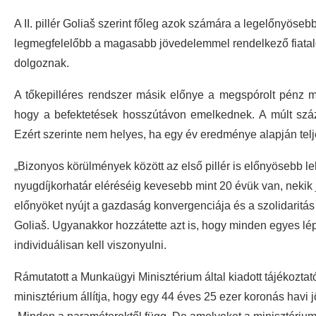
A II. pillér Goliaš szerint főleg azok számára a legelőnyöseb
legmegfelelőbb a magasabb jövedelemmel rendelkező fiatalo
dolgoznak.
A tőkepilléres rendszer másik előnye a megspórolt pénz m
hogy a befektetések hosszútávon emelkednek. A múlt szá
Ezért szerinte nem helyes, ha egy év eredménye alapján teljes
„Bizonyos körülmények között az első pillér is előnyösebb le
nyugdíjkorhatár eléréséig kevesebb mint 20 évük van, nekik 
előnyöket nyújt a gazdaság konvergenciája és a szolidaritá
Goliaš. Ugyanakkor hozzátette azt is, hogy minden egyes lépé
individuálisan kell viszonyulni.
Rámutatott a Munkaügyi Minisztérium által kiadott tájékozta
minisztérium állítja, hogy egy 44 éves 25 ezer koronás havi 