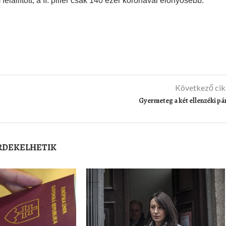
lállított, a II. pillér csak 140 ezer koronával előnyösebb.
Következő ci
Gyermeteg a két ellenzéki pá
ÉRDEKELHETIK