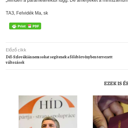
„Minden a paraméterektől függ. De amelyeket a minisztérium fe
TA3, Felvidék Ma, sk
Előző cikk
Dél-Szlovákián nem sokat segítenek a földtörvényben tervezett
változások
EZEK IS 