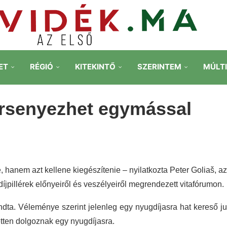
ET
RÉGIÓ
KITEKINTŐ
SZERINTEM
MÚLT
 versenyezhet egymással
ie, hanem azt kellene kiegészítenie – nyilatkozta Peter Goliaš, az
pillérek előnyeiről és veszélyeiről megrendezett vitafórumon.
ndta. Véleménye szerint jelenleg egy nyugdíjasra hat kereső ju
ten dolgoznak egy nyugdíjasra.