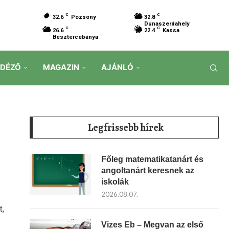
C
C
32.6
Pozsony
32.8
Dunaszerdahely
C
C
26.6
22.4
Kassa
Besztercebánya
IDÉZŐ
MAGAZIN
AJÁNLÓ
Legfrissebb hírek
Főleg matematikatanárt és
angoltanárt keresnek az
iskolák
2026.08.07.
t,
Vizes Eb – Megvan az első