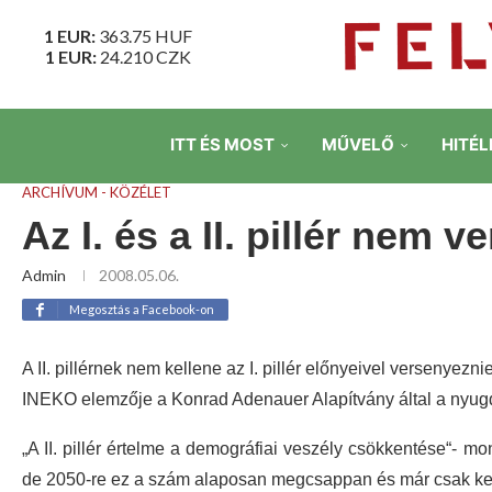
1 EUR:
363.75
HUF
1 EUR:
24.210
CZK
ITT ÉS MOST
MŰVELŐ
HITÉL
ARCHÍVUM - KÖZÉLET
Az I. és a II. pillér nem
Admin
2008.05.06.
Megosztás a Facebook-on
A II. pillérnek nem kellene az I. pillér előnyeivel versenyezn
INEKO elemzője a Konrad Adenauer Alapítvány által a nyugdíj
„A II. pillér értelme a demográfiai veszély csökkentése“- mo
de 2050-re ez a szám alaposan megcsappan és már csak ket