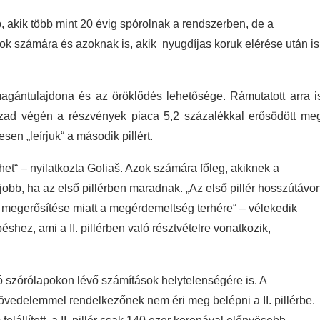
b, akik több mint 20 évig spórolnak a rendszerben, de a
k számára és azoknak is, akik nyugdíjas koruk elérése után is
agántulajdona és az öröklődés lehetősége. Rámutatott arra i
zad végén a részvények piaca 5,2 százalékkal erősödött me
en „leírjuk“ a második pillért.
het“ – nyilatkozta Goliaš. Azok számára főleg, akiknek a
jobb, ha az első pillérben maradnak. „Az első pillér hosszútávo
s megerősítése miatt a megérdemeltség terhére“ – vélekedik
shez, ami a II. pillérben való résztvételre vonatkozik,
tó szórólapokon lévő számítások helytelenségére is. A
jövedelemmel rendelkezőnek nem éri meg belépni a II. pillérbe.