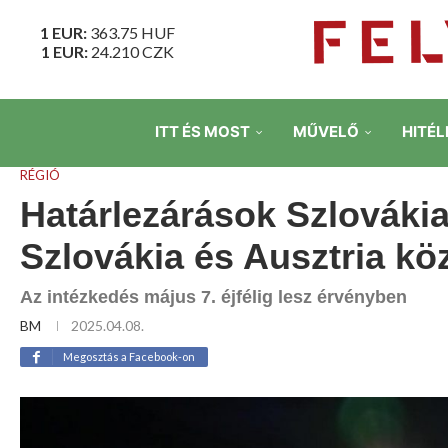
1 EUR:
363.75
HUF
1 EUR:
24.210
CZK
ITT ÉS MOST
MŰVELŐ
HITÉL
RÉGIÓ
Határlezárások Szlovákia
Szlovákia és Ausztria kö
Az intézkedés május 7. éjfélig lesz érvényben
BM
2025.04.08.
Megosztás a Facebook-on