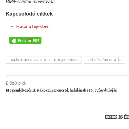
BM/Felvidék.ma/Pravda
Kapcsolódó cikkek
Határ a fejekben
HATÁR- ÉS IDEGENRENDÉSZETNEK (ÚHCP PPZ)
SZÁJ- ÉS KÖRÖMFÁJÁS
Előző cikk
Megemlékezés II. Rákóczi Ferencről, halálának 290. évfordulóján
EZEK IS 