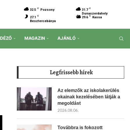
C
C
32.5
Pozsony
31.7
Dunaszerdahely
C
C
27.1
29.6
Kassa
Besztercebánya
IDÉZŐ
MAGAZIN
AJÁNLÓ
Legfrissebb hírek
Az elemzők az iskolakerülés
okainak kezelésében látják a
megoldást
2026.08.06.
Továbbra is fokozott