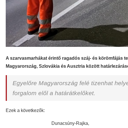
A szarvasmarhákat érintő ragadós száj- és körömfájás 
Magyarország, Szlovákia és Ausztria között határlezáráso
Egyelőre Magyarország felé tizenhat helyen
forgalom elől a határátkelőket.
Ezek a következők:
Dunacsúny-Rajka,