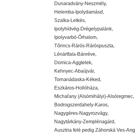
Dunaradvány-Neszmély,
Helemba-Ipolydamásd,
Szalka-Letkés,
Ipolyhídvég-Drégelypalánk,
Ipolyvarbó-Őrhalom,
Tőrincs-Rárós-Ráróspuszta,
Lénártfala-Bánréve,
Domica-Aggtelek,
Kehnyec-Abaújvár,
Tornanádaska-Kéked,
Eszkáros-Hollóháza,
Michaľany (Alsómihályi)-Alsóregmec,
Bodrogszerdahely-Karos,
Nagygéres-Nagyrozvágy,
Nagytárkány-Zemplénagárd,
Ausztria felé pedig Záhorská Ves-Ang