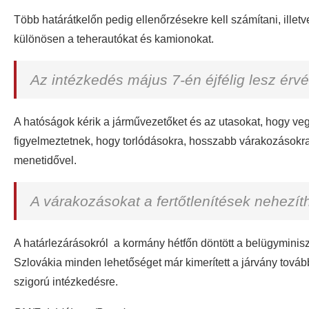
Több határátkelőn pedig ellenőrzésekre kell számítani, illet
különösen a teherautókat és kamionokat.
Az intézkedés május 7-én éjfélig lesz érv
A hatóságok kérik a járművezetőket és az utasokat, hogy ve
figyelmeztetnek, hogy torlódásokra, hosszabb várakozásokra
menetidővel.
A várakozásokat a fertőtlenítések nehezíth
A határlezárásokról a kormány hétfőn döntött a belügyminisz
Szlovákia minden lehetőséget már kimerített a járvány tová
szigorú intézkedésre.