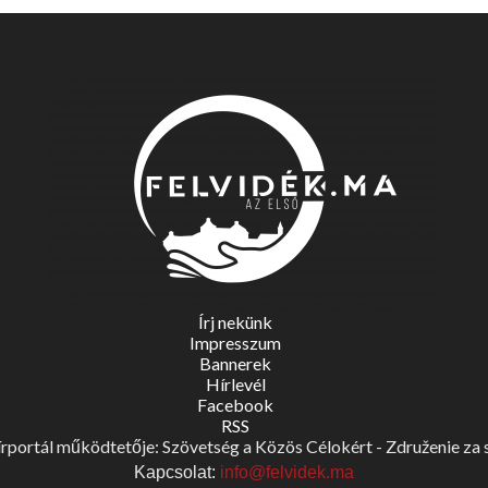
Írj nekünk
Impresszum
Bannerek
Hírlevél
Facebook
RSS
portál működtetője: Szövetség a Közös Célokért - Združenie za spo
Kapcsolat:
info@felvidek.ma