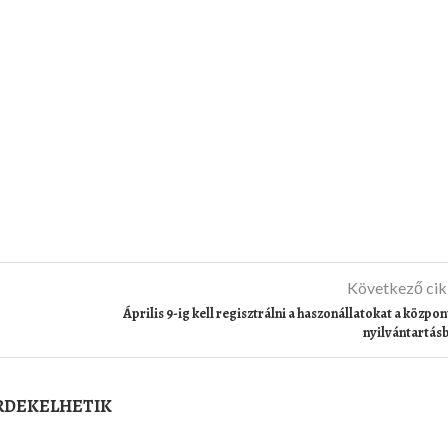
Következő ci
Április 9-ig kell regisztrálni a haszonállatokat a közpon
nyilvántartás
ÉRDEKELHETIK