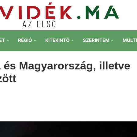
ET
RÉGIÓ
KITEKINTŐ
SZERINTEM
MÚLT
 és Magyarország, illetve
zött