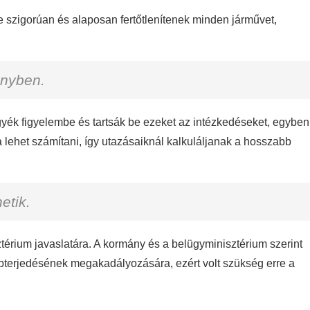
ve szigorúan és alaposan fertőtlenítenek minden járművet,
ényben.
gyék figyelembe és tartsák be ezeket az intézkedéseket, egyben
 lehet számítani, így utazásaiknál kalkuláljanak a hosszabb
etik.
térium javaslatára. A kormány és a belügyminisztérium szerint
bbterjedésének megakadályozására, ezért volt szükség erre a