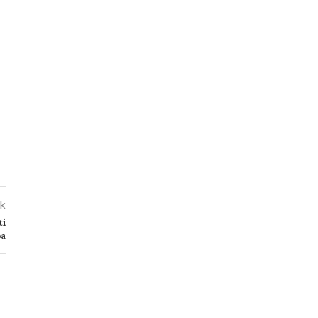
kk
ti
ba