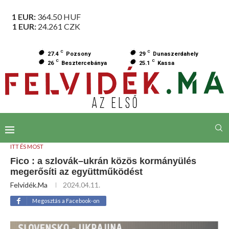
1 EUR:
364.50
HUF
1 EUR:
24.261
CZK
C
C
27.4
Pozsony
29
Dunaszerdahely
C
C
26
Besztercebánya
25.1
Kassa
ITT ÉS MOST
Fico : a szlovák–ukrán közös kormányülés
megerősíti az együttműködést
Felvidék.ma
2024.04.11.
Megosztás a Facebook-on