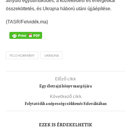
átnyúló együttműködés, a közlekedési és energetikai
összeköttetés, és Ukrajna háború utáni újjáépítése.
(TASR/Felvidék.ma)
FICO-KORMÁNY
UKRAJNA
Előző cikk
Egy életrajzi könyv margójára
Következő cikk
Folytatódik a népességcsökkenés Szlovákiában
EZEK IS ÉRDEKELHETIK