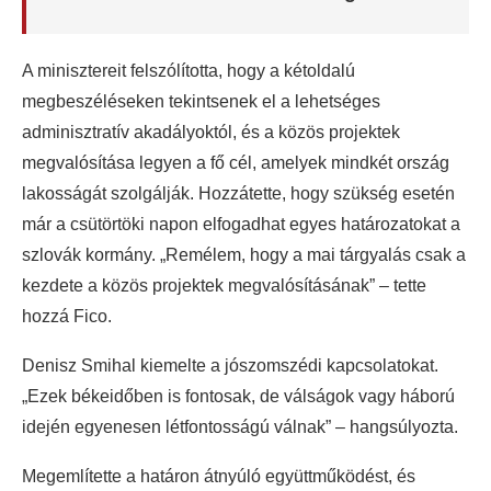
A minisztereit felszólította, hogy a kétoldalú
megbeszéléseken tekintsenek el a lehetséges
adminisztratív akadályoktól, és a közös projektek
megvalósítása legyen a fő cél, amelyek mindkét ország
lakosságát szolgálják. Hozzátette, hogy szükség esetén
már a csütörtöki napon elfogadhat egyes határozatokat a
szlovák kormány. „Remélem, hogy a mai tárgyalás csak a
kezdete a közös projektek megvalósításának” – tette
hozzá Fico.
Denisz Smihal kiemelte a jószomszédi kapcsolatokat.
„Ezek békeidőben is fontosak, de válságok vagy háború
idején egyenesen létfontosságú válnak” – hangsúlyozta.
Megemlítette a határon átnyúló együttműködést, és