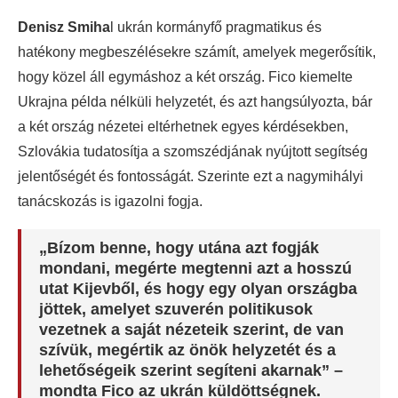
Denisz Smiha
l ukrán kormányfő pragmatikus és
hatékony megbeszélésekre számít, amelyek megerősítik,
hogy közel áll egymáshoz a két ország. Fico kiemelte
Ukrajna példa nélküli helyzetét, és azt hangsúlyozta, bár
a két ország nézetei eltérhetnek egyes kérdésekben,
Szlovákia tudatosítja a szomszédjának nyújtott segítség
jelentőségét és fontosságát. Szerinte ezt a nagymihályi
tanácskozás is igazolni fogja.
„Bízom benne, hogy utána azt fogják
mondani, megérte megtenni azt a hosszú
utat Kijevből, és hogy egy olyan országba
jöttek, amelyet szuverén politikusok
vezetnek a saját nézeteik szerint, de van
szívük, megértik az önök helyzetét és a
lehetőségeik szerint segíteni akarnak” –
mondta Fico az ukrán küldöttségnek.