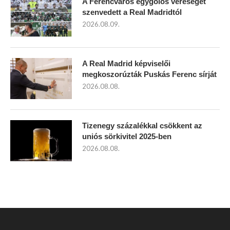
A Ferencváros egygólos vereséget
szenvedett a Real Madridtól
2026.08.09.
A Real Madrid képviselői
megkoszorúzták Puskás Ferenc sírját
2026.08.08.
Tizenegy százalékkal csökkent az
uniós sörkivitel 2025-ben
2026.08.08.