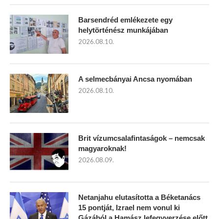
Barsendréd emlékezete egy
helytörténész munkájában
2026.08.10.
A selmecbányai Ancsa nyomában
2026.08.10.
Brit vízumcsalafintaságok – nemcsak
magyaroknak!
2026.08.09.
Netanjahu elutasította a Béketanács
15 pontját, Izrael nem vonul ki
Gázából a Hamász lefegyverzése előtt