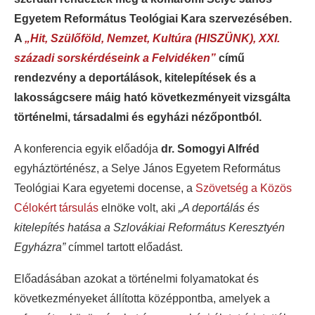
Egyetem Református Teológiai Kara szervezésében.
A
„Hit, Szülőföld, Nemzet, Kultúra (HISZÜNK), XXI.
századi sorskérdéseink a Felvidéken”
című
rendezvény a deportálások, kitelepítések és a
lakosságcsere máig ható következményeit vizsgálta
történelmi, társadalmi és egyházi nézőpontból.
A konferencia egyik előadója
dr. Somogyi Alfréd
egyháztörténész, a Selye János Egyetem Református
Teológiai Kara egyetemi docense, a
Szövetség a Közös
Célokért társulás
elnöke volt, aki
„A deportálás és
kitelepítés hatása a Szlovákiai Református Keresztyén
Egyházra”
címmel tartott előadást.
Előadásában azokat a történelmi folyamatokat és
következményeket állította középpontba, amelyek a