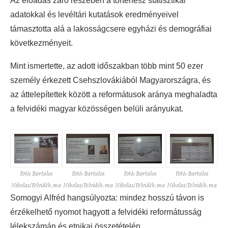
Az előadás záró részében a történész statisztikai
adatokkal és levéltári kutatások eredményeivel
támasztotta alá a lakosságcsere egyházi és demográfiai
következményeit.
Mint ismertette, az adott időszakban több mint 50 ezer
személy érkezett Csehszlovákiából Magyarországra, és
az áttelepítettek között a reformátusok aránya meghaladta
a felvidéki magyar közösségen belüli arányukat.
Fotó: Bartalos
Fotó: Bartalos
Fotó: Bartalos
Fotó: Bartalos
Nikolas/Felvidék.ma
Nikolas/Felvidék.ma
Nikolas/Felvidék.ma
Nikolas/Felvidék.ma
Somogyi Alfréd hangsúlyozta: mindez hosszú távon is
érzékelhető nyomot hagyott a felvidéki reformátusság
lélekszámán és etnikai összetételén.