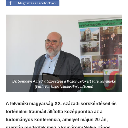
Megosztás a Facebook-on
Dr. Somogyi Alfréd, a Szövetség a Közös Célokért társulás elnöke
(Fotó: Bartalos Nikolas/Felvidék.ma)
A felvidéki magyarság XX. századi sorskérdéseit és
történelmi traumáit állította középpontba az a
tudományos konferencia, amelyet május 20-án,
szerdán rendeztek meg a komáromi Selye János