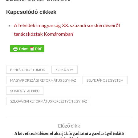
Kapcsolódó cikkek
A felvidéki magyarság XX. századi sorskérdéseiről
tanácskoztak Komáromban
BENEŠ-DEKRÉTUMOK
KOMÁROM
MAGYARORSZÁGI REFORMÁTUS EGYHÁZ
SELYE JÁNOS EGYETEM
SOMOGYI ALFRÉD
SZLOVÁKIAI REFORMÁTUS KERESZTYÉN EGYHÁZ
Előző cikk
A következő ülésen el akarják fogadtatni a gazdaságélénkítő