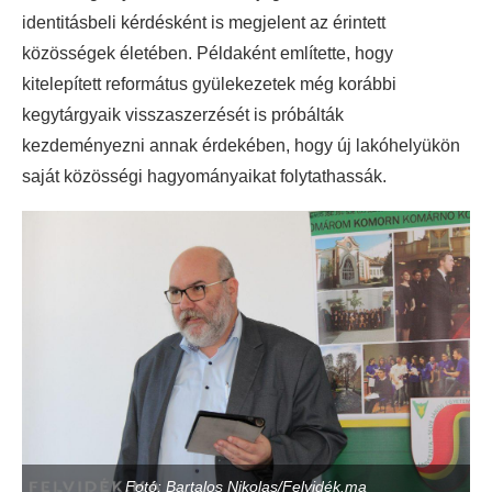
identitásbeli kérdésként is megjelent az érintett
közösségek életében. Példaként említette, hogy
kitelepített református gyülekezetek még korábbi
kegytárgyaik visszaszerzését is próbálták
kezdeményezni annak érdekében, hogy új lakóhelyükön
saját közösségi hagyományaikat folytathassák.
Fotó: Bartalos Nikolas/Felvidék.ma