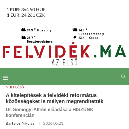
1 EUR:
364.50
HUF
1 EUR:
24.261
CZK
C
C
24.3
Pozsony
24.5
Dunaszerdahely
C
C
23.7
23.4
Kassa
Besztercebánya
MÚLTIDÉZŐ
A kitelepítések a felvidéki református
közösségeket is mélyen megrendítették
Dr. Somogyi Alfréd előadása a HISZÜNK-
konferencián
Bartalos Nikolas
2026.05.21.