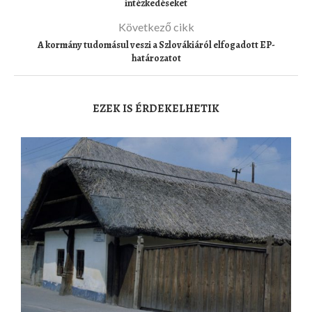
intézkedéseket
Következő cikk
A kormány tudomásul veszi a Szlovákiáról elfogadott EP-
határozatot
EZEK IS ÉRDEKELHETIK