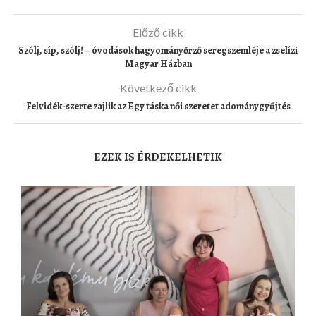
Előző cikk
Szólj, síp, szólj! – óvodások hagyományőrző seregszemléje a zselízi
Magyar Házban
Következő cikk
Felvidék-szerte zajlik az Egy táska női szeretet adománygyűjtés
EZEK IS ÉRDEKELHETIK