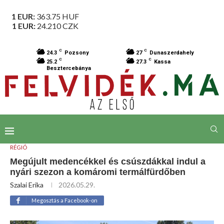
1 EUR:
363.75
HUF
1 EUR:
24.210
CZK
C
C
24.3
Pozsony
27
Dunaszerdahely
C
C
25.2
27.3
Kassa
Besztercebánya
RÉGIÓ
Megújult medencékkel és csúszdákkal indul a
nyári szezon a komáromi termálfürdőben
Szalai Erika
2026.05.29.
Megosztás a Facebook-on