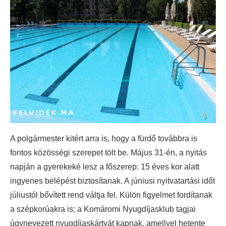
A polgármester kitért arra is, hogy a fürdő továbbra is
fontos közösségi szerepet tölt be. Május 31-én, a nyitás
napján a gyerekeké lesz a főszerep: 15 éves kor alatt
ingyenes belépést biztosítanak. A júniusi nyitvatartási időt
júliustól bővített rend váltja fel. Külön figyelmet fordítanak
a szépkorúakra is: a Komáromi Nyugdíjasklub tagjai
úgynevezett nyugdíjaskártyát kapnak, amellyel hetente