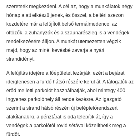
szeretnék megkezdeni. A cél az, hogy a munkálatok négy
hónap alatt elkészüljenek, és ősszel, a beltéri szezon
kezdetére már a felújított belső termálmedence, az
öltözők, a zuhanyzók és a szaunarészleg is a vendégek
rendelkezésére álljon. A munkát ütemezetten végzik
majd, hogy az minél kevésbé zavarja a nyári
strandidényt.
A felújítás idejére a főépületet lezárják, ezért a bejárat
ideiglenesen a fürdő hátsó részére kerül át. A látogatók az
erőd melletti parkolót használhatják, ahol mintegy 400
ingyenes parkolóhely áll rendelkezésre. Az igazgató
szerint a strand hátsó részén új beléptetőrendszert
alakítanak ki, a pénztárat is oda telepítik át, így a
vendégek a parkolótól rövid sétával közelíthetik meg a
fürdőt.