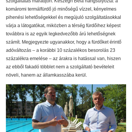
szolgáltatás maradjon. Keszegh Béla hangsúlyozta: a
komáromi termálfürdő jó minőségű vízzel, kényelmes
pihenési lehetőségekkel és megújuló szolgáltatásokkal
várja a látogatókat, miközben a térség fürdőihez képest
továbbra is az egyik legkedvezőbb árú lehetőségnek
számít. Megjegyezte ugyanakkor, hogy a fürdőket érintő
adóváltozás – a korábbi 10 százalékos besorolás 23
százalékra emelése – az árakra is hatással van, hiszen
az ebből fakadó többlet nem a szolgáltató bevételeit
növeli, hanem az államkasszába kerül.