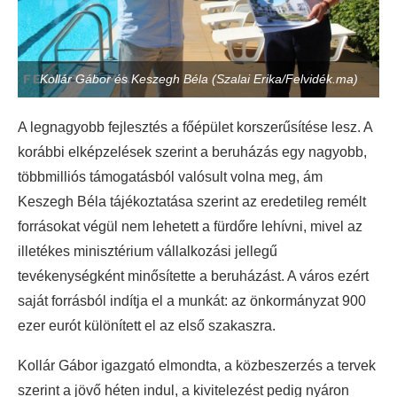
Kollár Gábor és Keszegh Béla (Szalai Erika/Felvidék.ma)
A legnagyobb fejlesztés a főépület korszerűsítése lesz. A
korábbi elképzelések szerint a beruházás egy nagyobb,
többmilliós támogatásból valósult volna meg, ám
Keszegh Béla tájékoztatása szerint az eredetileg remélt
forrásokat végül nem lehetett a fürdőre lehívni, mivel az
illetékes minisztérium vállalkozási jellegű
tevékenységként minősítette a beruházást. A város ezért
saját forrásból indítja el a munkát: az önkormányzat 900
ezer eurót különített el az első szakaszra.
Kollár Gábor igazgató elmondta, a közbeszerzés a tervek
szerint a jövő héten indul, a kivitelezést pedig nyáron