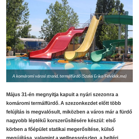
A komáromi városi strand, termálfürdő (Szalai Erika/Felvidék.ma)
Május 31-én megnyitja kapuit a nyári szezonra a
komáromi termálfürdő. A szezonkezdet előtt több
felújítás is megvalósult, miközben a város már a fürdő
nagyobb léptékű korszerűsítésére készül: első
körben a főépület statikai megerősítése, külső
megújítása, valamint a wellnessrészleg, a beltéri