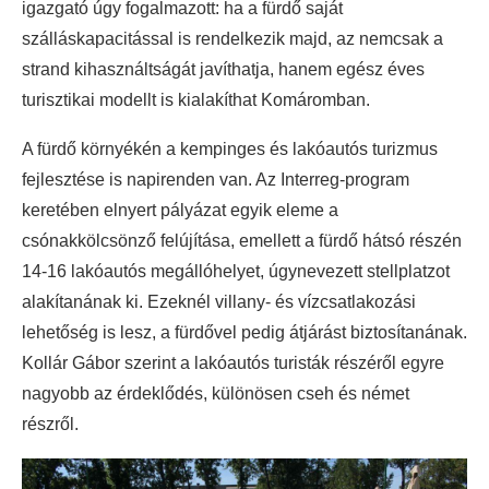
igazgató úgy fogalmazott: ha a fürdő saját
szálláskapacitással is rendelkezik majd, az nemcsak a
strand kihasználtságát javíthatja, hanem egész éves
turisztikai modellt is kialakíthat Komáromban.
A fürdő környékén a kempinges és lakóautós turizmus
fejlesztése is napirenden van. Az Interreg-program
keretében elnyert pályázat egyik eleme a
csónakkölcsönző felújítása, emellett a fürdő hátsó részén
14-16 lakóautós megállóhelyet, úgynevezett stellplatzot
alakítanának ki. Ezeknél villany- és vízcsatlakozási
lehetőség is lesz, a fürdővel pedig átjárást biztosítanának.
Kollár Gábor szerint a lakóautós turisták részéről egyre
nagyobb az érdeklődés, különösen cseh és német
részről.