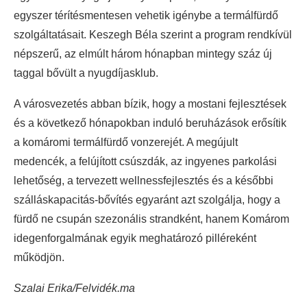
egyszer térítésmentesen vehetik igénybe a termálfürdő
szolgáltatásait. Keszegh Béla szerint a program rendkívül
népszerű, az elmúlt három hónapban mintegy száz új
taggal bővült a nyugdíjasklub.
A városvezetés abban bízik, hogy a mostani fejlesztések
és a következő hónapokban induló beruházások erősítik
a komáromi termálfürdő vonzerejét. A megújult
medencék, a felújított csúszdák, az ingyenes parkolási
lehetőség, a tervezett wellnessfejlesztés és a későbbi
szálláskapacitás-bővítés egyaránt azt szolgálja, hogy a
fürdő ne csupán szezonális strandként, hanem Komárom
idegenforgalmának egyik meghatározó pilléreként
működjön.
Szalai Erika/Felvidék.ma