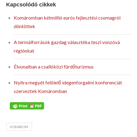
Kapcsolódó cikkek
Komáromban kétmillió eurós fejlesztési csomagról
döntöttek
A termálforrások gazdag választéka teszi vonzóvá
régiónkat
Élvonalban a csallóközi fürdőturizmus
Nyitra megyét felölelő idegenforgalmi konferenciát
szerveztek Komáromban
KOMÁROM