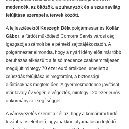
medencék, az öltözők, a zuhanyzók és a szaunavilág
felújítása szerepel a tervek között.
A fejlesztésekről
Keszegh Béla
polgármester és
Kollár
Gábor
, a fürdőt működtető Comorra Servis városi cég
igazgatója számolt be a pénteki sajtótájékoztatón. A
polgármester elmondta, hogy a nyári idény előtt már több
beruházás elkészült: a felső medence csaknem teljesen
megújult mintegy 70 ezer euró értékben, emellett a
csúszdák felújítása is megtörtént, a biztonsági
előírásoknak megfelelően. A gyermekmedence javítását
már tavaly év végén elvégezték, mintegy 120 ezer eurós
önkormányzati segítséggel.
A városvezetés szerint a cél az, hogy a komáromi fürdő
továbbra is elérhető, ugyanakkor folyamatosan fejlődő