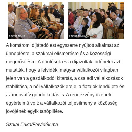
A komáromi díjátadó est egyszerre nyújtott alkalmat az
ünneplésre, a szakmai elismerésre és a közösségi
megerősítésre. A döntősök és a díjazottak történetei azt
mutatták, hogy a felvidéki magyar vállalkozói világban
jelen van a gazdálkodói kitartás, a családi vállalkozások
stabilitása, a női vállalkozók ereje, a fiatalok lendülete és
az innovatív gondolkodás is. A rendezvény üzenete
egyértelmű volt: a vállalkozói teljesítmény a közösség
jövőjének egyik tartópillére.
Szalai Erika/Felvidék.ma