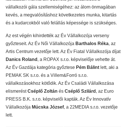
vállalkozói gála szellemiségéhez: az álom önmagában
kevés, a megvalósításhoz következetes munka, kitartás
és a kudarcokból való felállás képessége is szükséges.
Az est végén kihirdették az Év Vállalkozója verseny
győzteseit. Az Év Női Vállalkozója
Barthalos Réka
, az
Artis Centrum vezetője lett. Az Év Fiatal Vállalkozója díjat
Danics Roland
, a ROPAX s.r.o. képviselője vehette át.
Az Év Gazdája kategória győztese
Pém Bálint
lett, aki a
PEMAK SK s.r.o. és a Villem&Forró s.r.o.
vállalkozásokhoz kötődik. Az Év Családi Vállalkozása
elismerést
Cséplő Zoltán
és
Cséplő Szilárd
, az Euro
PRESS B.K. s.r.o. képviselői kapták. Az Év Innovatív
Vállalkozója
Múcska József
, a 22MEDIA s.r.o. vezetője
lett.