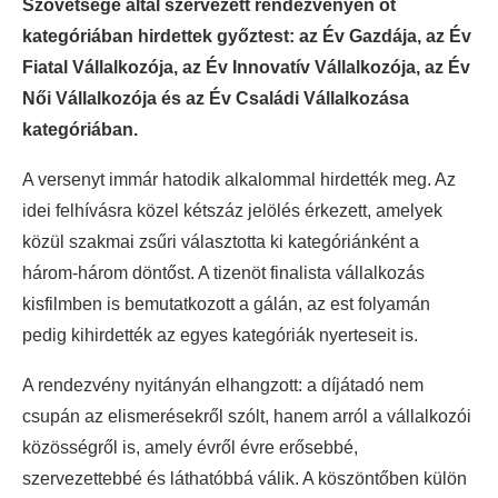
Szövetsége által szervezett rendezvényen öt
kategóriában hirdettek győztest: az Év Gazdája, az Év
Fiatal Vállalkozója, az Év Innovatív Vállalkozója, az Év
Női Vállalkozója és az Év Családi Vállalkozása
kategóriában.
A versenyt immár hatodik alkalommal hirdették meg. Az
idei felhívásra közel kétszáz jelölés érkezett, amelyek
közül szakmai zsűri választotta ki kategóriánként a
három-három döntőst. A tizenöt finalista vállalkozás
kisfilmben is bemutatkozott a gálán, az est folyamán
pedig kihirdették az egyes kategóriák nyerteseit is.
A rendezvény nyitányán elhangzott: a díjátadó nem
csupán az elismerésekről szólt, hanem arról a vállalkozói
közösségről is, amely évről évre erősebbé,
szervezettebbé és láthatóbbá válik. A köszöntőben külön