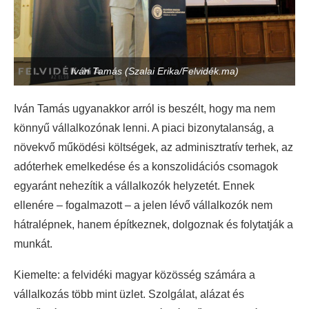
Iván Tamás (Szalai Erika/Felvidék.ma)
Iván Tamás ugyanakkor arról is beszélt, hogy ma nem
könnyű vállalkozónak lenni. A piaci bizonytalanság, a
növekvő működési költségek, az adminisztratív terhek, az
adóterhek emelkedése és a konszolidációs csomagok
egyaránt nehezítik a vállalkozók helyzetét. Ennek
ellenére – fogalmazott – a jelen lévő vállalkozók nem
hátralépnek, hanem építkeznek, dolgoznak és folytatják a
munkát.
Kiemelte: a felvidéki magyar közösség számára a
vállalkozás több mint üzlet. Szolgálat, alázat és