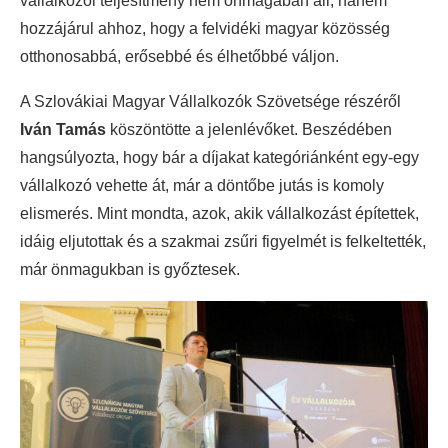
vállalkozói teljesítmény nem önmagában áll, hanem
hozzájárul ahhoz, hogy a felvidéki magyar közösség
otthonosabbá, erősebbé és élhetőbbé váljon.
A Szlovákiai Magyar Vállalkozók Szövetsége részéről
Iván Tamás
köszöntötte a jelenlévőket. Beszédében
hangsúlyozta, hogy bár a díjakat kategóriánként egy-egy
vállalkozó vehette át, már a döntőbe jutás is komoly
elismerés. Mint mondta, azok, akik vállalkozást építettek,
idáig eljutottak és a szakmai zsűri figyelmét is felkeltették,
már önmagukban is győztesek.