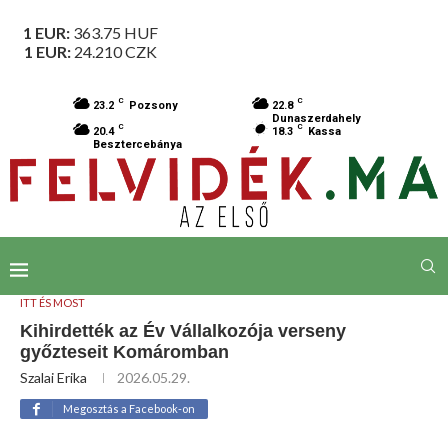
1 EUR:
363.75
HUF
1 EUR:
24.210
CZK
C
C
23.2
Pozsony
22.8
Dunaszerdahely
C
C
20.4
18.3
Kassa
Besztercebánya
ITT ÉS MOST
Kihirdették az Év Vállalkozója verseny
győzteseit Komáromban
Szalai Erika
2026.05.29.
Megosztás a Facebook-on