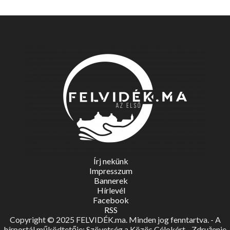
Írj nekünk
Impresszum
Bannerek
Hírlevél
Facebook
RSS
Copyright © 2025 FELVIDÉK.ma. Minden jog fenntartva. - A
hírportál működtetője: Szövetség a Közös Célokért - Združenie