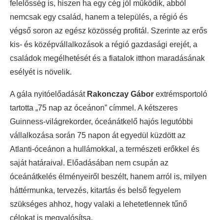
felelősség is, hiszen ha egy cég jól működik, abból
nemcsak egy család, hanem a település, a régió és
végső soron az egész közösség profitál. Szerinte az erős
kis- és középvállalkozások a régió gazdasági erejét, a
családok megélhetését és a fiatalok itthon maradásának
esélyét is növelik.
A gála nyitóelőadását
Rakonczay Gábor
extrémsportoló
tartotta „75 nap az óceánon” címmel. A kétszeres
Guinness-világrekorder, óceánátkelő hajós legutóbbi
vállalkozása során 75 napon át egyedül küzdött az
Atlanti-óceánon a hullámokkal, a természeti erőkkel és
saját határaival. Előadásában nem csupán az
óceánátkelés élményeiről beszélt, hanem arról is, milyen
háttérmunka, tervezés, kitartás és belső fegyelem
szükséges ahhoz, hogy valaki a lehetetlennek tűnő
célokat is megvalósítsa.