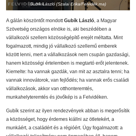
Gubík László (Szalai Erika/Felvidék.ma)
A gálán köszöntőt mondott
Gubík László
, a Magyar
Szövetség országos elnöke is, aki beszédében a
vállalkozói szellem közösségépítő erejét méltatta. Mint
fogalmazott, mindig jó vállalkozó szellemű emberek
között lenni, mert a vállalkozások nem csupán gazdasági,
hanem közösségi értelemben is megtartó erőt jelentenek.
Kiemelte: ha vannak gazdák, van mit az asztalra tenni; ha
vannak innovátorok, van fejlődés; ha vannak erős családi
vállalkozások, akkor van otthonteremtés,
munkahelyteremtés és jövőkép is a Felvidéken.
Gubík szerint az ilyen rendezvények abban is megerősítik
a közösséget, hogy érdemes kiállni az ötletekért, a
munkáért, a családért és a régióért. Úgy fogalmazott: a