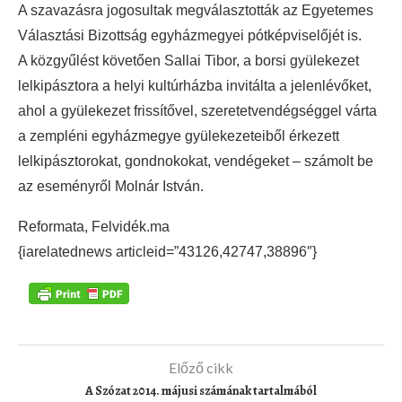
A szavazásra jogosultak megválasztották az Egyetemes
Választási Bizottság egyházmegyei pótképviselőjét is.
A közgyűlést követően Sallai Tibor, a borsi gyülekezet
lelkipásztora a helyi kultúrházba invitálta a jelenlévőket,
ahol a gyülekezet frissítővel, szeretetvendégséggel várta
a zempléni egyházmegye gyülekezeteiből érkezett
lelkipásztorokat, gondnokokat, vendégeket – számolt be
az eseményről Molnár István.
Reformata, Felvidék.ma
{iarelatednews articleid=”43126,42747,38896″}
Előző cikk
A Szózat 2014. májusi számának tartalmából