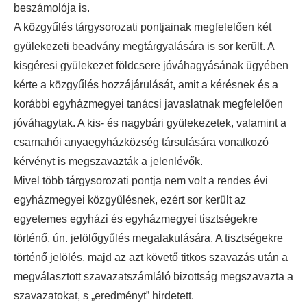
beszámolója is.
A közgyűlés tárgysorozati pontjainak megfelelően két
gyülekezeti beadvány megtárgyalására is sor került. A
kisgéresi gyülekezet földcsere jóváhagyásának ügyében
kérte a közgyűlés hozzájárulását, amit a kérésnek és a
korábbi egyházmegyei tanácsi javaslatnak megfelelően
jóváhagytak. A kis- és nagybári gyülekezetek, valamint a
csarnahói anyaegyházközség társulására vonatkozó
kérvényt is megszavazták a jelenlévők.
Mivel több tárgysorozati pontja nem volt a rendes évi
egyházmegyei közgyűlésnek, ezért sor került az
egyetemes egyházi és egyházmegyei tisztségekre
történő, ún. jelölőgyűlés megalakulására. A tisztségekre
történő jelölés, majd az azt követő titkos szavazás után a
megválasztott szavazatszámláló bizottság megszavazta a
szavazatokat, s „eredményt” hirdetett.