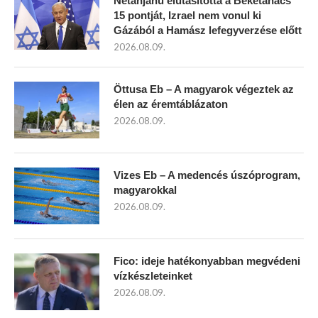
Netanjahu elutasította a Béketanács
15 pontját, Izrael nem vonul ki
Gázából a Hamász lefegyverzése előtt
2026.08.09.
Öttusa Eb – A magyarok végeztek az
élen az éremtáblázaton
2026.08.09.
Vizes Eb – A medencés úszóprogram,
magyarokkal
2026.08.09.
Fico: ideje hatékonyabban megvédeni
vízkészleteinket
2026.08.09.