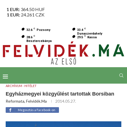
1 EUR:
364.50
HUF
1 EUR:
24.261
CZK
C
C
32.6
Pozsony
33.4
Dunaszerdahely
C
C
28.6
29.5
Kassa
Besztercebánya
ARCHÍVUM - HITÉLET
Egyházmegyei közgyűlést tartottak Borsiban
Reformata, Felvidék.ma
2014.05.27.
Megosztás a Facebook-on