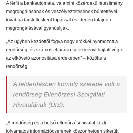
A férfit a bankautomata, valamint közérdekű létesítmény
megrongálásának és veszélyeztetésének bűntettével,
továbbá társtettesként lopással és idegen tulajdon
megrongálásával gyanúsítják.
„Az ügyben kezdettől fogva nagy erőkkel nyomozott a
rendőrség, és számos eljárási cselekményt hajtott végre
az elkövető azonosítása érdekében” – közölte a
rendőrség.
A felderítésben komoly szerepe volt a
rendőrség Ellenőrzési Szolgálati
Hivatalának (ÚIS).
„A rendőrség és a belső ellenőrzési hivatal közti
folyamatos információcserének köszönhetően sikerült