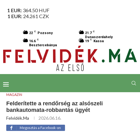
1 EUR:
364.50
HUF
1 EUR:
24.261
CZK
C
C
22
Pozsony
21.7
Dunaszerdahely
C
C
16.6
19
Kassa
Besztercebánya
MAGAZIN
Felderítette a rendőrség az alsószeli
bankautomata-robbantás ügyét
Felvidék.ma
2026.06.16.
Megosztás a Facebook-on