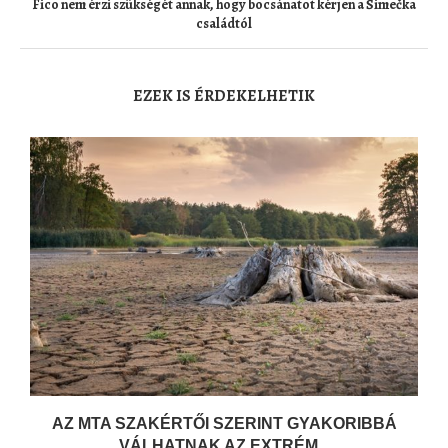
Fico nem érzi szükségét annak, hogy bocsánatot kérjen a Šimečka
családtól
EZEK IS ÉRDEKELHETIK
AZ MTA SZAKÉRTŐI SZERINT GYAKORIBBÁ
VÁLHATNAK AZ EXTRÉM...