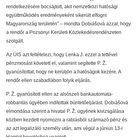
rendelkezésére bocsájtott, akit nemzetközi hatósági
együttműködés eredményeként sikerült elfogni
Magyarország területén” – mondta Dobiášová azzal, hogy
a rendőr a Pozsonyi Kerületi Közlekedésrendészeten
szolgált.
Az ÚIS azt feltételezi, hogy Lenka J. ezzel a tettével
pénzmosást követett el, valamint segítette P. Ž.
gyanúsítottat, hogy ne kerüljön a hatóságok kezére. A
rendőr ellen szabadlábon folyik eljárás.
P. Ž. gyanúsított ellen az alsószeli bankautomata-
robbantás ügyében indítottak büntetőeljárást. Dobiášová
elmondása szerint a hivatal P. Ž. ügyének kivizsgálása
közben kezdett nyomozni a rablásból származó pénz és
az azt legalizáló személy után, ami végül a június 13-i
Hamlet bevetéshez vezetett.