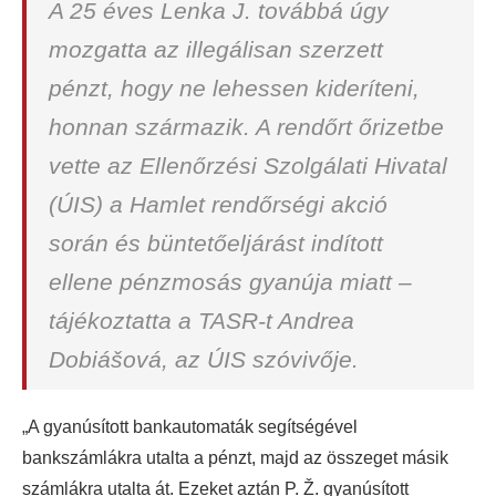
A 25 éves Lenka J. továbbá úgy
mozgatta az illegálisan szerzett
pénzt, hogy ne lehessen kideríteni,
honnan származik. A rendőrt őrizetbe
vette az Ellenőrzési Szolgálati Hivatal
(ÚIS) a Hamlet rendőrségi akció
során és büntetőeljárást indított
ellene pénzmosás gyanúja miatt –
tájékoztatta a TASR-t Andrea
Dobiášová, az ÚIS szóvivője.
„A gyanúsított bankautomaták segítségével
bankszámlákra utalta a pénzt, majd az összeget másik
számlákra utalta át. Ezeket aztán P. Ž. gyanúsított