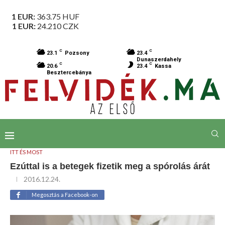
1 EUR:
363.75
HUF
1 EUR:
24.210
CZK
C
C
23.1
Pozsony
23.4
Dunaszerdahely
C
C
20.6
23.4
Kassa
Besztercebánya
ITT ÉS MOST
Ezúttal is a betegek fizetik meg a spórolás árát
2016.12.24.
Megosztás a Facebook-on