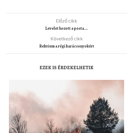
Előző cikk
Levelet hozott a posta….
Következő cikk
Rekviem a régi karácsonyokért
EZEK IS ÉRDEKELHETIK