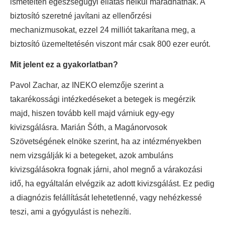
ismételten egészségügyi ellátás nélkül maradhatnak. A
biztosító szeretné javítani az ellenőrzési
mechanizmusokat, ezzel 24 milliót takarítana meg, a
biztosító üzemeltetésén viszont már csak 800 ezer eurót.
Mit jelent ez a gyakorlatban?
Pavol Zachar, az INEKO elemzője szerint a
takarékossági intézkedéseket a betegek is megérzik
majd, hiszen tovább kell majd várniuk egy-egy
kivizsgálásra. Marián Šóth, a Magánorvosok
Szövetségének elnöke szerint, ha az intézményekben
nem vizsgálják ki a betegeket, azok ambuláns
kivizsgálásokra fognak járni, ahol megnő a várakozási
idő, ha egyáltalán elvégzik az adott kivizsgálást. Ez pedig
a diagnózis felállítását lehetetlenné, vagy nehézkessé
teszi, ami a gyógyulást is nehezíti.