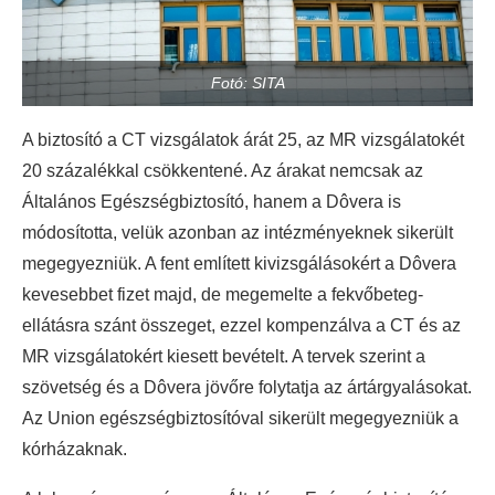
Fotó: SITA
A biztosító a CT vizsgálatok árát 25, az MR vizsgálatokét
20 százalékkal csökkentené. Az árakat nemcsak az
Általános Egészségbiztosító, hanem a Dôvera is
módosította, velük azonban az intézményeknek sikerült
megegyezniük. A fent említett kivizsgálásokért a Dôvera
kevesebbet fizet majd, de megemelte a fekvőbeteg-
ellátásra szánt összeget, ezzel kompenzálva a CT és az
MR vizsgálatokért kiesett bevételt. A tervek szerint a
szövetség és a Dôvera jövőre folytatja az ártárgyalásokat.
Az Union egészségbiztosítóval sikerült megegyezniük a
kórházaknak.