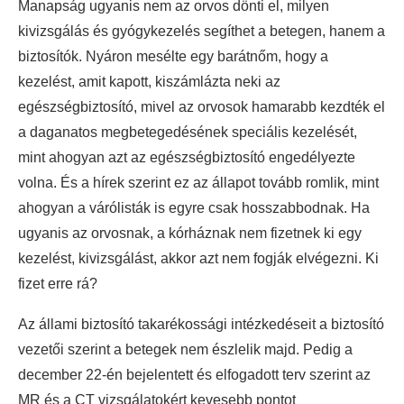
Manapság ugyanis nem az orvos dönti el, milyen
kivizsgálás és gyógykezelés segíthet a betegen, hanem a
biztosítók. Nyáron mesélte egy barátnőm, hogy a
kezelést, amit kapott, kiszámlázta neki az
egészségbiztosító, mivel az orvosok hamarabb kezdték el
a daganatos megbetegedésének speciális kezelését,
mint ahogyan azt az egészségbiztosító engedélyezte
volna. És a hírek szerint ez az állapot tovább romlik, mint
ahogyan a várólisták is egyre csak hosszabbodnak. Ha
ugyanis az orvosnak, a kórháznak nem fizetnek ki egy
kezelést, kivizsgálást, akkor azt nem fogják elvégezni. Ki
fizet erre rá?
Az állami biztosító takarékossági intézkedéseit a biztosító
vezetői szerint a betegek nem észlelik majd. Pedig a
december 22-én bejelentett és elfogadott terv szerint az
MR és a CT vizsgálatokért kevesebb pontot