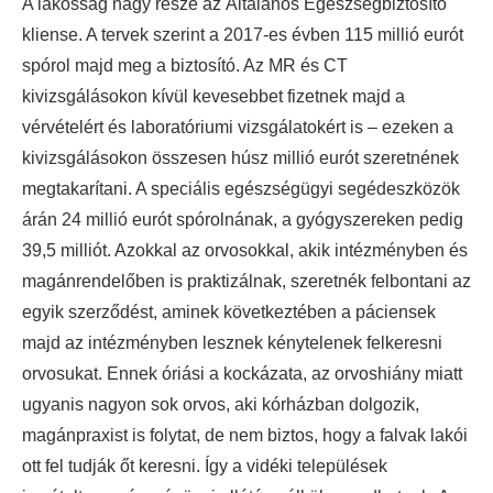
A lakosság nagy része az Általános Egészségbiztosító
kliense. A tervek szerint a 2017-es évben 115 millió eurót
spórol majd meg a biztosító. Az MR és CT
kivizsgálásokon kívül kevesebbet fizetnek majd a
vérvételért és laboratóriumi vizsgálatokért is – ezeken a
kivizsgálásokon összesen húsz millió eurót szeretnének
megtakarítani. A speciális egészségügyi segédeszközök
árán 24 millió eurót spórolnának, a gyógyszereken pedig
39,5 milliót. Azokkal az orvosokkal, akik intézményben és
magánrendelőben is praktizálnak, szeretnék felbontani az
egyik szerződést, aminek következtében a páciensek
majd az intézményben lesznek kénytelenek felkeresni
orvosukat. Ennek óriási a kockázata, az orvoshiány miatt
ugyanis nagyon sok orvos, aki kórházban dolgozik,
magánpraxist is folytat, de nem biztos, hogy a falvak lakói
ott fel tudják őt keresni. Így a vidéki települések