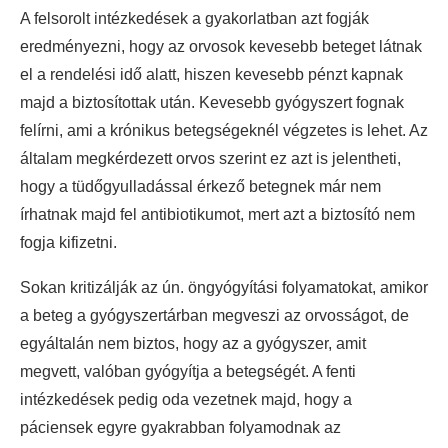
A felsorolt intézkedések a gyakorlatban azt fogják
eredményezni, hogy az orvosok kevesebb beteget látnak
el a rendelési idő alatt, hiszen kevesebb pénzt kapnak
majd a biztosítottak után. Kevesebb gyógyszert fognak
felírni, ami a krónikus betegségeknél végzetes is lehet. Az
általam megkérdezett orvos szerint ez azt is jelentheti,
hogy a tüdőgyulladással érkező betegnek már nem
írhatnak majd fel antibiotikumot, mert azt a biztosító nem
fogja kifizetni.
Sokan kritizálják az ún. öngyógyítási folyamatokat, amikor
a beteg a gyógyszertárban megveszi az orvosságot, de
egyáltalán nem biztos, hogy az a gyógyszer, amit
megvett, valóban gyógyítja a betegségét. A fenti
intézkedések pedig oda vezetnek majd, hogy a
páciensek egyre gyakrabban folyamodnak az