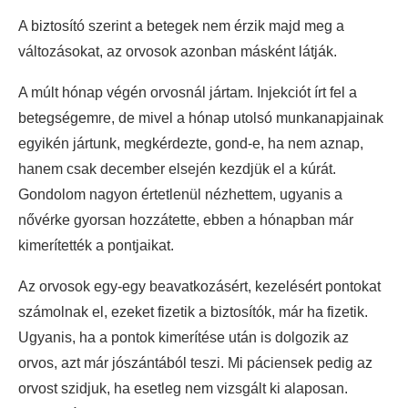
A biztosító szerint a betegek nem érzik majd meg a
változásokat, az orvosok azonban másként látják.
A múlt hónap végén orvosnál jártam. Injekciót írt fel a
betegségemre, de mivel a hónap utolsó munkanapjainak
egyikén jártunk, megkérdezte, gond-e, ha nem aznap,
hanem csak december elsején kezdjük el a kúrát.
Gondolom nagyon értetlenül nézhettem, ugyanis a
nővérke gyorsan hozzátette, ebben a hónapban már
kimerítették a pontjaikat.
Az orvosok egy-egy beavatkozásért, kezelésért pontokat
számolnak el, ezeket fizetik a biztosítók, már ha fizetik.
Ugyanis, ha a pontok kimerítése után is dolgozik az
orvos, azt már jószántából teszi. Mi páciensek pedig az
orvost szidjuk, ha esetleg nem vizsgált ki alaposan.