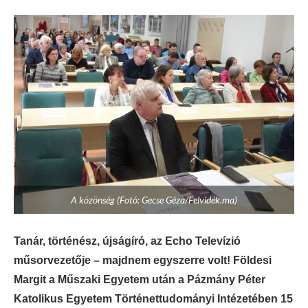
A közönség (Fotó: Gecse Géza/Felvidék.ma)
Tanár, történész, újságíró, az Echo Televízió
műsorvezetője – majdnem egyszerre volt! Földesi
Margit a Műszaki Egyetem után a Pázmány Péter
Katolikus Egyetem Történettudományi Intézetében 15