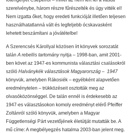
szerelvénybe, három részre fűrészelték és úgy vitték el!
Nem izgatta őket, hogy eredeti funkcióját illetően teljesen
használhatatlanná vált és legfeljebb ócskavasként
lehetett beszámítani a jóvátételbe!
A Szerencsés Károllyal közösen írt könyvek sorozatát
talán
A rebellis tartomány
nyitja – 1998-ban, amit 2001-
ben követ az 1947-es kommunista választási csalásokról
szóló
Halványkék választások Magyarország – 1947
könyvük, amelyben Rákosiék – egyébként alapvetően
eredménytelen – trükközéseit osztották meg az
olvasóközönséggel. De talán ennél is érdekesebb az
1947-es választásokon komoly eredményt elérő Pfeiffer
Zoltánról szóló könyvük, amelyben a Magyar
Függetlenségi Párt vezetőjének életútját mutatták be. A
mű címe: A megbélyegzés hatalma 2003-ban jelent meg.