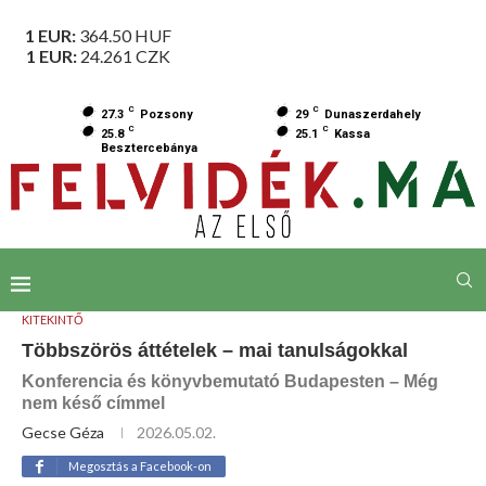
1 EUR:
364.50
HUF
1 EUR:
24.261
CZK
C
C
27.3
Pozsony
29
Dunaszerdahely
C
C
25.8
25.1
Kassa
Besztercebánya
KITEKINTŐ
Többszörös áttételek – mai tanulságokkal
Konferencia és könyvbemutató Budapesten – Még
nem késő címmel
Gecse Géza
2026.05.02.
Megosztás a Facebook-on