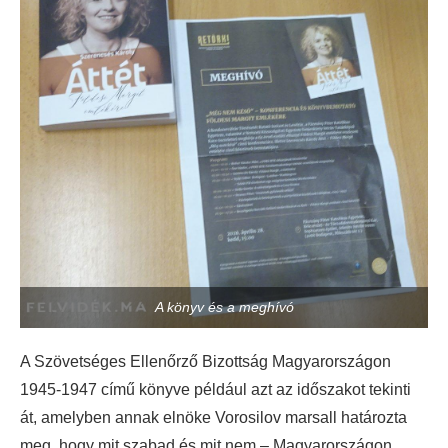
A könyv és a meghívó
A Szövetséges Ellenőrző Bizottság Magyarországon
1945-1947 című könyve például azt az időszakot tekinti
át, amelyben annak elnöke Vorosilov marsall határozta
meg, hogy mit szabad és mit nem – Magyarországon.