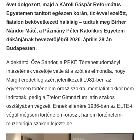
évet dolgozott, majd a Károli Gáspár Református
Egyetemen tanított egészen korán, tíz évvel ezelőtt,
fiatalon bekövetkezett haláláig – tudtuk meg Birher
Nándor Máté, a Pázmány Péter Katolikus Egyetem
dékánjának bevezetőjéből 2026. április 28-án
Budapesten.
A dékántól Őze Sándor, a PPKE Történettudományi
Intézetének vezetője vette át a szót és elmondta, hogy
Margit eredetileg azért jelentkezett 1981-ben az
egyetemen történelem-orosz szakra, mert latint akkor nem
indítottak, pedig a Trefort Gimnázium latin szakos
osztályában végzett. Ennek ellenére 1986-ban az ELTE-t
végül mégsem történelem-orosz-, hanem történelem-
muzeológia szakon fejezte be.