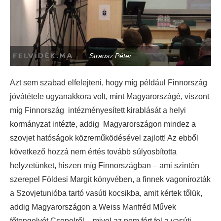
Strausz Péter
Azt sem szabad elfelejteni, hogy míg például Finnország
jóvátétele ugyanakkora volt, mint Magyarországé, viszont
míg Finnország intézményesített kirablását a helyi
kormányzat intézte, addig Magyarországon mindez a
szovjet hatóságok közreműködésével zajlott! Az ebből
következő hozzá nem értés tovább súlyosbította
helyzetünket, hiszen míg Finnországban – ami szintén
szerepel Földesi Margit könyvében, a finnek vagonírozták
a Szovjetunióba tartó vasúti kocsikba, amit kértek tőlük,
addig Magyarországon a Weiss Manfréd Művek
főtengelyét Csepelről – mivel az nem fért fel a vasúti