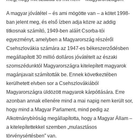
A magyar jóvátétel – és ami mögötte van – a kötet 1998-
ban jelent meg, és első ízben adja közre az addig
titkosnak számító, 1949-ben aláírt Csorba-tói
egyezményt, amelyben a Magyarország részéről
Csehszlovákia számára az 1947-es békeszerződésben
megállapított 30 millió dolláros jóvátételt az északi
szomszédunktól Magyarországra kitelepített magyarok
magánjavait számították be. Ennek következtében
kerülhetett elvben sor a Csehszlovákiából
Magyarországra üldözött magyarok kárpótlására. Erre
azonban annak ellenére mind a mai napig nem került sor,
hogy mind a Magyar Parlament, mind pedig az
Alkotmánybíróság megállapította, hogy a Magyar Állam –
a kitelepítettekkel szemben „mulasztásos
törvénysértésben” van.