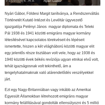
Nyári Gábor
Nyári Gábor, Földesi Margit tanítványa, a Rendszerváltás
Történetét Kutató Intézet és Levéltár ügyvezető
igazgatója Pelényi János magyar diplomata és Teleki
Pál 1938 és 1941 közötti emigráns magyar kormány
létesítésével kapcsolatos törekvéseit és lépéseit
ismertette, hiszen a két világháború közötti magyar elit
egy jelentős része tisztában volt vele, hogy az 1938 és
1940 közötti évek békés revíziója ugyan etnikai elvű volt,
tehát igazságosnak volt tekinthető, ám a
tengelyhatalmaknak való alárendelődés veszélyekkel
járt.
Ezt egy Nagy-Britanniában vagy inkább az Amerikai
Egyesült Államokban létrehozott emigráns magyar
kormány felállításával gondolták ellensúlyozni és 5 millió