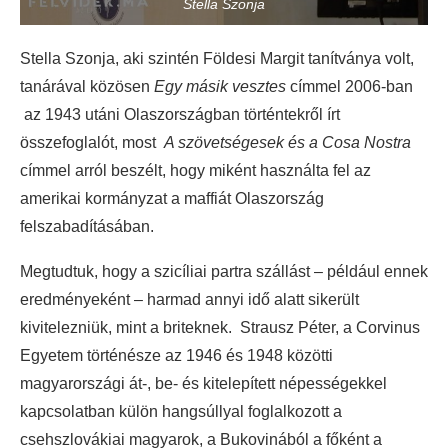
Stella Szonja
Stella Szonja, aki szintén Földesi Margit tanítványa volt,
tanárával közösen
Egy másik vesztes
címmel 2006-ban
az 1943 utáni Olaszországban történtekről írt
összefoglalót, most
A szövetségesek és a Cosa Nostra
címmel arról beszélt, hogy miként használta fel az
amerikai kormányzat a maffiát Olaszország
felszabadításában.
Megtudtuk, hogy a szicíliai partra szállást – például ennek
eredményeként – harmad annyi idő alatt sikerült
kivitelezniük, mint a briteknek. Strausz Péter, a Corvinus
Egyetem történésze az 1946 és 1948 közötti
magyarországi át-, be- és kitelepített népességekkel
kapcsolatban külön hangsúllyal foglalkozott a
csehszlovákiai magyarok, a Bukovinából a főként a