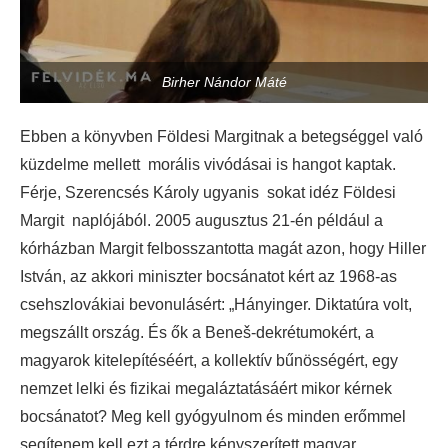
Birher Nándor Máté
Ebben a könyvben Földesi Margitnak a betegséggel való
küzdelme mellett morális vivódásai is hangot kaptak.
Férje, Szerencsés Károly ugyanis sokat idéz Földesi
Margit naplójából. 2005 augusztus 21-én például a
kórházban Margit felbosszantotta magát azon, hogy Hiller
István, az akkori miniszter bocsánatot kért az 1968-as
csehszlovákiai bevonulásért: „Hányinger. Diktatúra volt,
megszállt ország. És ők a Beneš-dekrétumokért, a
magyarok kitelepítéséért, a kollektív bűnösségért, egy
nemzet lelki és fizikai megaláztatásáért mikor kérnek
bocsánatot? Meg kell gyógyulnom és minden erőmmel
segítenem kell ezt a térdre kényszerített magyar