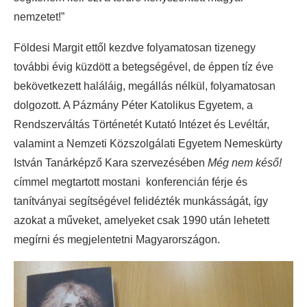
nemzetet!”
Földesi Margit ettől kezdve folyamatosan tizenegy
további évig küzdött a betegségével, de éppen tíz éve
bekövetkezett haláláig, megállás nélkül, folyamatosan
dolgozott. A Pázmány Péter Katolikus Egyetem, a
Rendszerváltás Történetét Kutató Intézet és Levéltár,
valamint a Nemzeti Közszolgálati Egyetem Nemeskürty
István Tanárképző Kara szervezésében
Még nem késő!
címmel megtartott mostani konferencián férje és
tanítványai segítségével felidézték munkásságát, így
azokat a műveket, amelyeket csak 1990 után lehetett
megírni és megjelentetni Magyarországon.