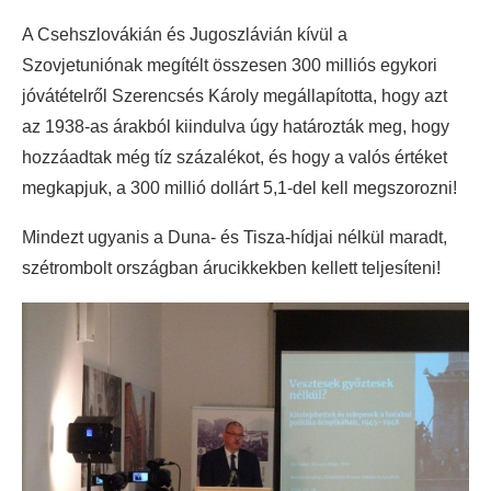
A Csehszlovákián és Jugoszlávián kívül a
Szovjetuniónak megítélt összesen 300 milliós egykori
jóvátételről Szerencsés Károly megállapította, hogy azt
az 1938-as árakból kiindulva úgy határozták meg, hogy
hozzáadtak még tíz százalékot, és hogy a valós értéket
megkapjuk, a 300 millió dollárt 5,1-del kell megszorozni!
Mindezt ugyanis a Duna- és Tisza-hídjai nélkül maradt,
szétrombolt országban árucikkekben kellett teljesíteni!