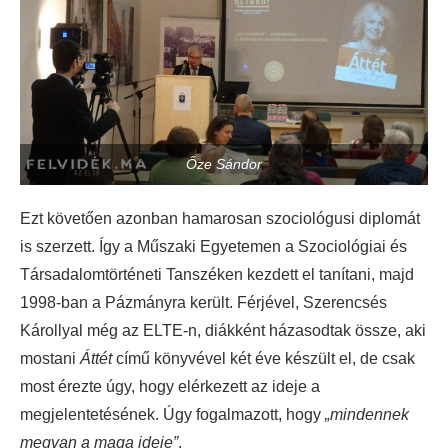
Őze Sándor
Ezt követően azonban hamarosan szociológusi diplomát
is szerzett. Így a Műszaki Egyetemen a Szociológiai és
Társadalomtörténeti Tanszéken kezdett el tanítani, majd
1998-ban a Pázmányra került. Férjével, Szerencsés
Károllyal még az ELTE-n, diákként házasodtak össze, aki
mostani
Áttét
című könyvével két éve készült el, de csak
most érezte úgy, hogy elérkezett az ideje a
megjelentetésének. Úgy fogalmazott, hogy
„mindennek
megvan a maga ideje”
.