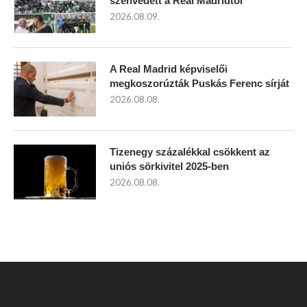
szenvedett a Real Madridtól
2026.08.09.
A Real Madrid képviselői
megkoszorúzták Puskás Ferenc sírját
2026.08.08.
Tizenegy százalékkal csökkent az
uniós sörkivitel 2025-ben
2026.08.08.