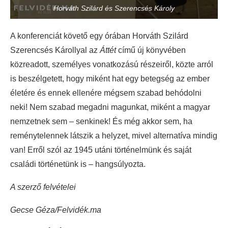
Horváth Szilárd és Szerencsés Károly
A konferenciát követő egy órában Horváth Szilárd
Szerencsés Károllyal az
Áttét
című új könyvében
közreadott, személyes vonatkozású részeiről, közte arról
is beszélgetett, hogy miként hat egy betegség az ember
életére és ennek ellenére mégsem szabad behódolni
neki! Nem szabad megadni magunkat, miként a magyar
nemzetnek sem – senkinek! És még akkor sem, ha
reménytelennek látszik a helyzet, mivel alternatíva mindig
van! Erről szól az 1945 utáni történelmünk és saját
családi történetünk is – hangsúlyozta.
A szerző felvételei
Gecse Géza/Felvidék.ma