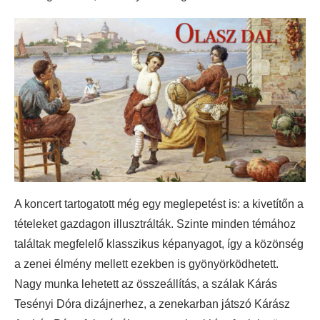
A koncert tartogatott még egy meglepetést is: a kivetítőn a
tételeket gazdagon illusztrálták. Szinte minden témához
találtak megfelelő klasszikus képanyagot, így a közönség
a zenei élmény mellett ezekben is gyönyörködhetett.
Nagy munka lehetett az összeállítás, a szálak Kárás
Tesényi Dóra dizájnerhez, a zenekarban játszó Kárász