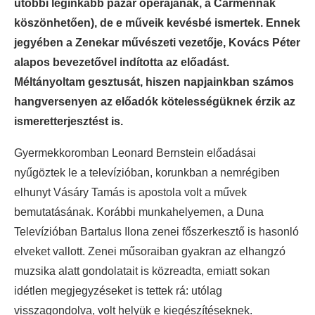
utóbbi leginkább pazar operájának, a Carmennak
köszönhetően), de e műveik kevésbé ismertek. Ennek
jegyében a Zenekar művészeti vezetője, Kovács Péter
alapos bevezetővel indította az előadást.
Méltányoltam gesztusát, hiszen napjainkban számos
hangversenyen az előadók kötelességüknek érzik az
ismeretterjesztést is.
Gyermekkoromban Leonard Bernstein előadásai
nyűgöztek le a televízióban, korunkban a nemrégiben
elhunyt Vásáry Tamás is apostola volt a művek
bemutatásának. Korábbi munkahelyemen, a Duna
Televízióban Bartalus Ilona zenei főszerkesztő is hasonló
elveket vallott. Zenei műsoraiban gyakran az elhangzó
muzsika alatt gondolatait is közreadta, emiatt sokan
idétlen megjegyzéseket is tettek rá: utólag
visszagondolva, volt helyük e kiegészítéseknek.