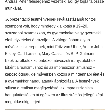
András Péter feleségéhez vezettek, aki így foglalta össze
munkáját.
„A prezentáció festményeinek kiválasztásánál fontos
szempont volt, hogy mindegyik alkotás a 19–20.
századból származzon, és gyermekeket vagy gyermeki
élethelyzeteket ábrázoljon. A válogatásban olyan
művészek szerepelnek, mint Fritz von Uhde, Arthur John
Elsley, Carl Larsson, Mary Cassatt és B. P. Gutmann.
Ezek az alkotók különböző művészeti irányzatokhoz –
főként a realizmushoz és az impresszionizmushoz –
kapcsolódnak, de műveikben közös a mindennapi élet és
a gyermekkor hangulatának ábrázolása. A festmények
stílusa a realista megfigyeléstől az impresszionista
hangulatfestésen át egészen az illusztrációs jellegű képi
megoldásokig terjed.