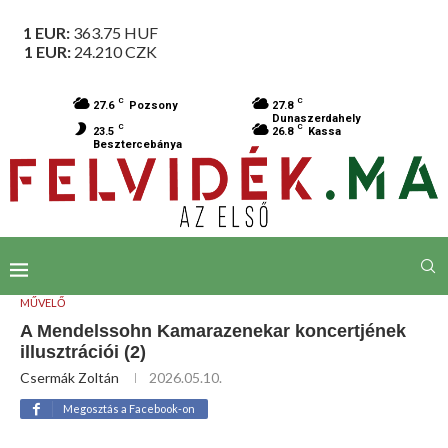
1 EUR:
363.75
HUF
1 EUR:
24.210
CZK
C
C
27.6
Pozsony
27.8
Dunaszerdahely
C
C
23.5
26.8
Kassa
Besztercebánya
MŰVELŐ
A Mendelssohn Kamarazenekar koncertjének
illusztrációi (2)
Csermák Zoltán
2026.05.10.
Megosztás a Facebook-on