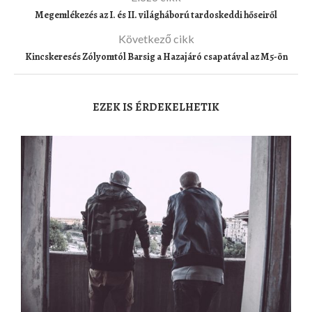
Megemlékezés az I. és II. világháború tardoskeddi hőseiről
Következő cikk
Kincskeresés Zólyomtól Barsig a Hazajáró csapatával az M5-ön
EZEK IS ÉRDEKELHETIK