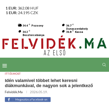
1 EUR:
362.08
HUF
1 EUR:
24.195
CZK
C
C
34.4
Pozsony
36.7
Dunaszerdahely
C
C
34.2
36.8
Kassa
Besztercebánya
ITT ÉS MOST
Idén valamivel többet lehet keresni
diákmunkával, de nagyon sok a jelentkező
Felvidék.ma
2026.05.19.
Megosztás a Facebook-on