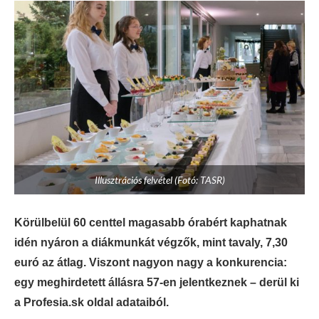
Illusztrációs felvétel (Fotó: TASR)
Körülbelül 60 centtel magasabb órabért kaphatnak
idén nyáron a diákmunkát végzők, mint tavaly, 7,30
euró az átlag. Viszont nagyon nagy a konkurencia:
egy meghirdetett állásra 57-en jelentkeznek – derül ki
a Profesia.sk oldal adataiból.