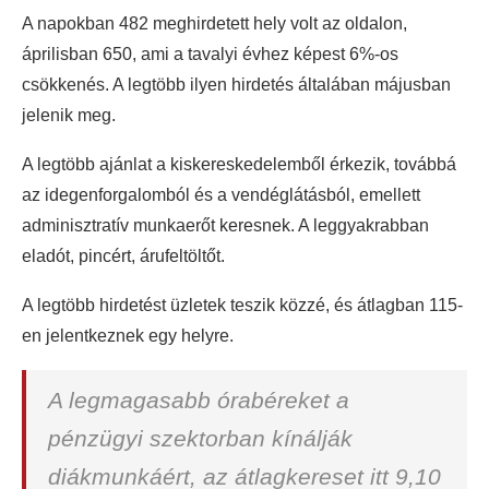
A napokban 482 meghirdetett hely volt az oldalon,
áprilisban 650, ami a tavalyi évhez képest 6%-os
csökkenés. A legtöbb ilyen hirdetés általában májusban
jelenik meg.
A legtöbb ajánlat a kiskereskedelemből érkezik, továbbá
az idegenforgalomból és a vendéglátásból, emellett
adminisztratív munkaerőt keresnek. A leggyakrabban
eladót, pincért, árufeltöltőt.
A legtöbb hirdetést üzletek teszik közzé, és átlagban 115-
en jelentkeznek egy helyre.
A legmagasabb órabéreket a
pénzügyi szektorban kínálják
diákmunkáért, az átlagkereset itt 9,10