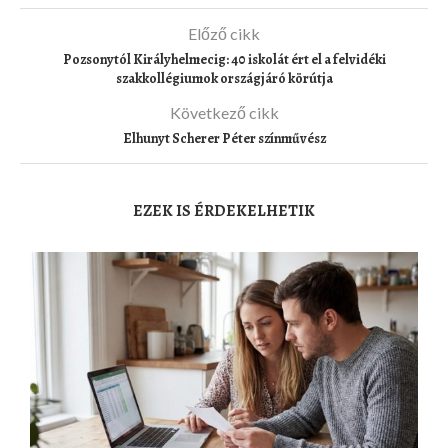
Előző cikk
Pozsonytól Királyhelmecig: 40 iskolát ért el a felvidéki
szakkollégiumok országjáró körútja
Következő cikk
Elhunyt Scherer Péter színművész
EZEK IS ÉRDEKELHETIK