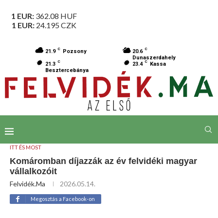
1 EUR:
362.08
HUF
1 EUR:
24.195
CZK
C
C
21.9
Pozsony
20.6
Dunaszerdahely
C
C
21.3
23.4
Kassa
Besztercebánya
ITT ÉS MOST
Komáromban díjazzák az év felvidéki magyar
vállalkozóit
Felvidék.ma
2026.05.14.
Megosztás a Facebook-on