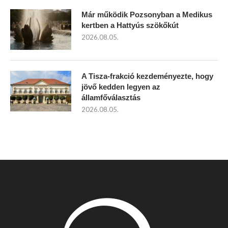
Már működik Pozsonyban a Medikus
kertben a Hattyús szökőkút
2026.08.05.
A Tisza-frakció kezdeményezte, hogy
jövő kedden legyen az
államfőválasztás
2026.08.05.