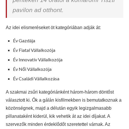
pavilon ad otthont.
Az idei elismeréseket öt kategóriában adják át:
Év Gazdája
Év Fiatal Vállalkozója
Év Innovatív Vállalkozója
Év Női Vállalkozója
Év Családi Vállalkozása
A szakmai zsűri kategóriánként három-három döntőst
választott ki. Ők a gálán kisfilmekben is bemutatkoznak a
közönségnek, majd a délután egyik legizgalmasabb
pillanataként kiderül, kik vehetik át az idei díjakat. A
szervezők minden érdeklődőt szeretettel várnak. Az