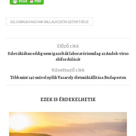
SZLOVÁKIAI MAGYAR VÁLLALKOZÓK SZÖVETSÉGE
Előző cikk
Szlovákiában eddig nem igazolták laboratóriumilag az Andok-vírus
előfordulását
Következő cikk
Több mint 140 művel nyílik Vasarely életműkiállítása Budapesten
EZEK IS ÉRDEKELHETIK