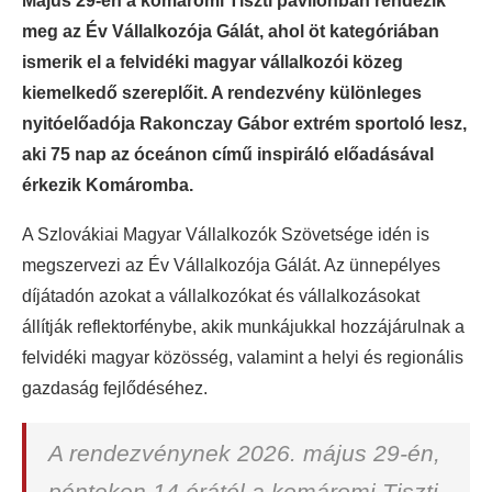
Május 29-én a komáromi Tiszti pavilonban rendezik
meg az Év Vállalkozója Gálát, ahol öt kategóriában
ismerik el a felvidéki magyar vállalkozói közeg
kiemelkedő szereplőit. A rendezvény különleges
nyitóelőadója Rakonczay Gábor extrém sportoló lesz,
aki 75 nap az óceánon című inspiráló előadásával
érkezik Komáromba.
A Szlovákiai Magyar Vállalkozók Szövetsége idén is
megszervezi az Év Vállalkozója Gálát. Az ünnepélyes
díjátadón azokat a vállalkozókat és vállalkozásokat
állítják reflektorfénybe, akik munkájukkal hozzájárulnak a
felvidéki magyar közösség, valamint a helyi és regionális
gazdaság fejlődéséhez.
A rendezvénynek 2026. május 29-én,
pénteken 14 órától a komáromi Tiszti