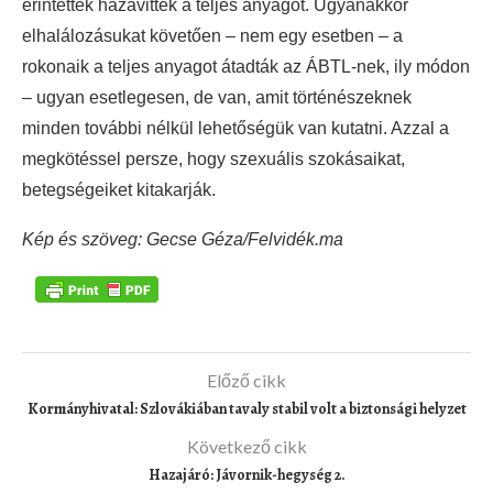
érintettek hazavitték a teljes anyagot. Ugyanakkor
elhalálozásukat követően – nem egy esetben – a
rokonaik a teljes anyagot átadták az ÁBTL-nek, ily módon
– ugyan esetlegesen, de van, amit történészeknek
minden további nélkül lehetőségük van kutatni. Azzal a
megkötéssel persze, hogy szexuális szokásaikat,
betegségeiket kitakarják.
Kép és szöveg: Gecse Géza/Felvidék.ma
Előző cikk
Kormányhivatal: Szlovákiában tavaly stabil volt a biztonsági helyzet
Következő cikk
Hazajáró: Jávornik-hegység 2.