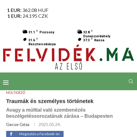
1 EUR:
362.08
HUF
1 EUR:
24.195
CZK
C
C
31.1
Pozsony
32.8
Dunaszerdahely
C
C
31.6
37.3
Kassa
Besztercebánya
MÚLTIDÉZŐ
Traumák és személyes történetek
Avagy a múlttal való szembenézés
beszélgetéssorozatának zárása – Budapesten
Gecse Géza
2025.05.24.
Megosztás a Facebook-on