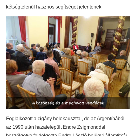
kétségtelenül hasznos segítséget jelentenek.
A közönség és a meghívott vendégek
Foglalkozott a cigány holokauszttal, de az Argentínából
az 1990 után hazatelepült Endre Zsigmonddal
beszélgetve feldolgozta Endre László belügyi államtitkár