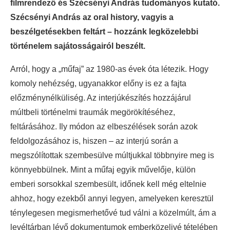
filmrendező és Szécsényi András tudományos kutató.
Szécsényi András az oral history, vagyis a
beszélgetésekben feltárt – hozzánk legközelebbi
történelem sajátosságairól beszélt.
Arról, hogy a „műfaj” az 1980-as évek óta létezik. Hogy
komoly nehézség, ugyanakkor előny is ez a fajta
előzménynélküliség. Az interjúkészítés hozzájárul
múltbeli történelmi traumák megörökítéséhez,
feltárásához. Ily módon az elbeszélések során azok
feldolgozásához is, hiszen – az interjú során a
megszólítottak szembesülve múltjukkal többnyire meg is
könnyebbülnek. Mint a műfaj egyik művelője, külön
emberi sorsokkal szembesült, időnek kell még eltelnie
ahhoz, hogy ezekből annyi legyen, amelyeken keresztül
ténylegesen megismerhetővé tud válni a közelmúlt, ám a
levéltárban lévő dokumentumok emberközelivé tételében