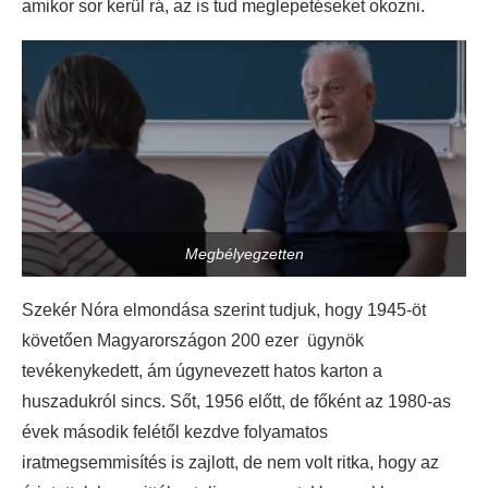
amikor sor kerül rá, az is tud meglepetéseket okozni.
Megbélyegzetten
Szekér Nóra elmondása szerint tudjuk, hogy 1945-öt
követően Magyarországon 200 ezer ügynök
tevékenykedett, ám úgynevezett hatos karton a
huszadukról sincs. Sőt, 1956 előtt, de főként az 1980-as
évek második felétől kezdve folyamatos
iratmegsemmisítés is zajlott, de nem volt ritka, hogy az