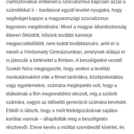
csehszlovákiai emberarcú szocializmus kapcsán azzal a
szándékkal ír – barátaival együtt levelet nyugatra, hogy
segítséget kapjon a magyarországi szocializmus
fegyveres megdöntésére. Mivel a magyar állambiztonság
éberen őrködött, hősünk további karrierje
megpecsételődött, nem tudott továbbtanulni, amit el is
mesél a Vörösmarty Gimnáziumban, amelynek diákjai el
is játsszák a történetet a filmben. A beszélgetést vezető
Szekér Nóra megjegyezte, hogy amikor a levéltár
munkatársaként vitte a filmet tanórákra, középiskolákba
vagy egyetemekre, számára meglepetés volt, hogy a
diákoknak a film megrendülést okozott, míg a szüleik
számára, vagyis az idősebb generáció számára kevésbé.
Ebből is látszik, hogy a múlt feldolgozásának sajátos
korlátai vannak – állapították meg a beszélgetés
résztvevői. Eleve kevés a múlttal szembesítő kísérlet, és