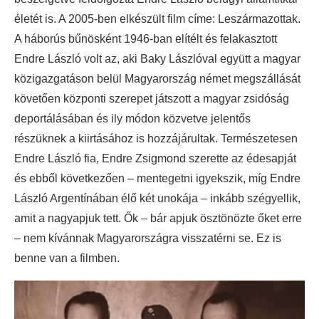
életét is. A 2005-ben elkészült film címe: Leszármazottak.
A háborús bűnösként 1946-ban elítélt és felakasztott
Endre László volt az, aki Baky Lászlóval együtt a magyar
közigazgatáson belül Magyarország német megszállását
követően központi szerepet játszott a magyar zsidóság
deportálásában és ily módon közvetve jelentős
részüknek a kiirtásához is hozzájárultak. Természetesen
Endre László fia, Endre Zsigmond szerette az édesapját
és ebből következően – mentegetni igyekszik, míg Endre
László Argentínában élő két unokája – inkább szégyellik,
amit a nagyapjuk tett. Ők – bár apjuk ösztönözte őket erre
– nem kívánnak Magyarországra visszatérni se. Ez is
benne van a filmben.