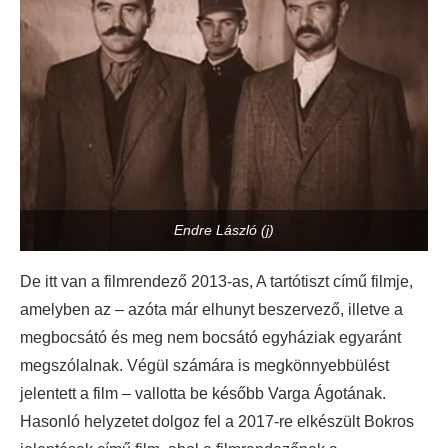
Endre László (j)
De itt van a filmrendező 2013-as, A tartótiszt című filmje,
amelyben az – azóta már elhunyt beszervező, illetve a
megbocsátó és meg nem bocsátó egyháziak egyaránt
megszólalnak. Végül számára is megkönnyebbülést
jelentett a film – vallotta be később Varga Ágotának.
Hasonló helyzetet dolgoz fel a 2017-re elkészült Bokros