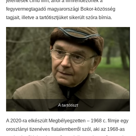
jelentések című film, ahol a filmrendezőnek a
fegyvermegtagadó magyarországi Bokor-közösség
tagjait, illetve a tartótisztjüket sikerült szóra bírnia.
A tartótiszt
A 2020-ra elkészült Megbélyegzetten – 1968 c. filmje egy
oroszlányi tizenéves fiatalemberről szól, aki az 1968-as